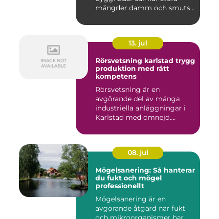
mängder damm och smuts
på...
13. jul
Rörsvetsning karlstad trygg
produktion med rätt
kompetens
Rörsvetsning är en
avgörande del av många
industriella anläggningar i
Karlstad med omnejd.
Bakom var...
08. jul
Mögelsanering: Så hanterar
du fukt och mögel
professionellt
Mögelsanering är en
avgörande åtgärd när fukt
och mikroorganismer har...