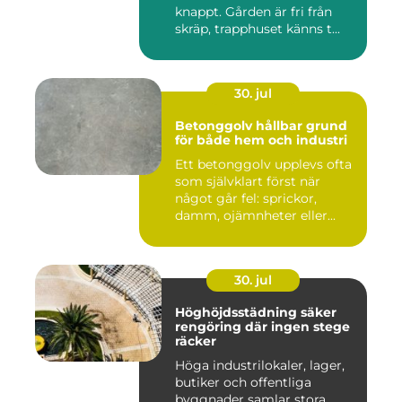
knappt. Gården är fri från
skräp, trapphuset känns t...
30. jul
Betonggolv hållbar grund
för både hem och industri
Ett betonggolv upplevs ofta
som självklart först när
något går fel: sprickor,
damm, ojämnheter eller...
30. jul
Höghöjdsstädning säker
rengöring där ingen stege
räcker
Höga industrilokaler, lager,
butiker och offentliga
byggnader samlar stora