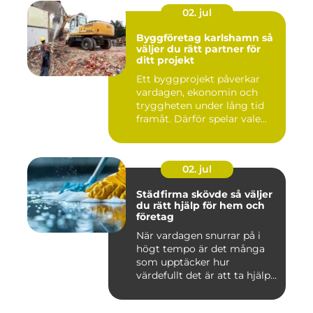
02. jul
Byggföretag karlshamn så
väljer du rätt partner för
ditt projekt
Ett byggprojekt påverkar
vardagen, ekonomin och
tryggheten under lång tid
framåt. Därför spelar vale...
02. jul
Städfirma skövde så väljer
du rätt hjälp för hem och
företag
När vardagen snurrar på i
högt tempo är det många
som upptäcker hur
värdefullt det är att ta hjälp
a...