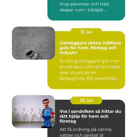
ihop perenner och träd,
skapar rum i trädgår...
31. jul
Golvläggare skåne hållbara
golv för hem, företag och
industri
En bra golvläggare gör mer
än att bara rulla ut en matta
eller stryka på en
beläggning. Ett genomtän...
30. jul
Vvs i sandviken så hittar du
rätt hjälp för hem och
företag
Att få ordning på värme,
vatten och sanitet är