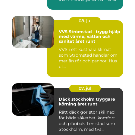
08. jul
VVS Strömstad - trygg hjälp
med värme, vatten och
sanitet året runt
VVS i ett kustnära klimat
som Strömstad handlar om
mer än rör och pannor. Hus
ut...
07. jul
Däck stockholm tryggare
körning året runt
Rätt däck gör stor skillnad
för både säkerhet, komfort
och plånbok. I en stad som
Stockholm, med tvä...