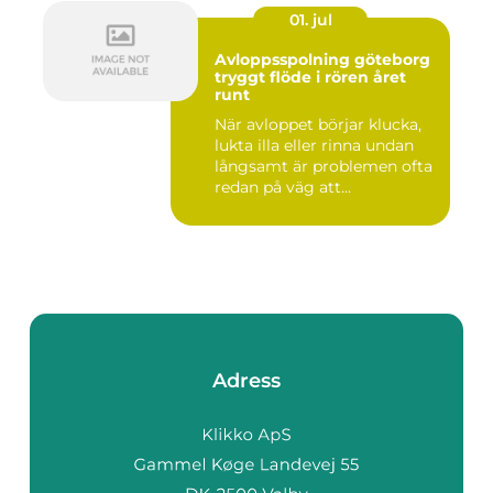
01. jul
Avloppsspolning göteborg
tryggt flöde i rören året
runt
När avloppet börjar klucka,
lukta illa eller rinna undan
långsamt är problemen ofta
redan på väg att...
Adress