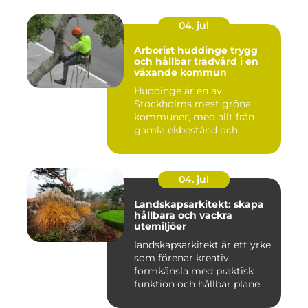
04. jul
Arborist huddinge trygg
och hållbar trädvård i en
växande kommun
Huddinge är en av
Stockholms mest gröna
kommuner, med allt från
gamla ekbestånd och
naturtomter till...
04. jul
Landskapsarkitekt: skapa
hållbara och vackra
utemiljöer
landskapsarkitekt är ett yrke
som förenar kreativ
formkänsla med praktisk
funktion och hållbar plane...