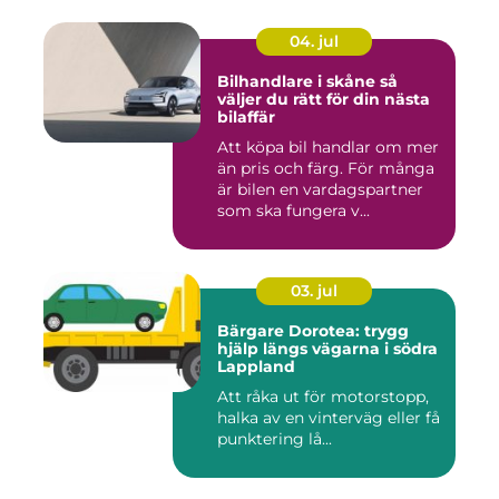
04. jul
Bilhandlare i skåne så
väljer du rätt för din nästa
bilaffär
Att köpa bil handlar om mer
än pris och färg. För många
är bilen en vardagspartner
som ska fungera v...
03. jul
Bärgare Dorotea: trygg
hjälp längs vägarna i södra
Lappland
Att råka ut för motorstopp,
halka av en vinterväg eller få
punktering lå...