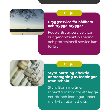
05. jul
Bryggservice för hållbara
och trygga bryggor
Fogels Bryggservice visar
hur genomtänkt planering
och professionell service kan
förlä...
05. jul
Styrd borrning effektiv
framdragning av ledningar
utan schakt
Styrd Borrning är en
schaktfri metod för att lägga
ner rör och ledningar under
markytan utan att grä...