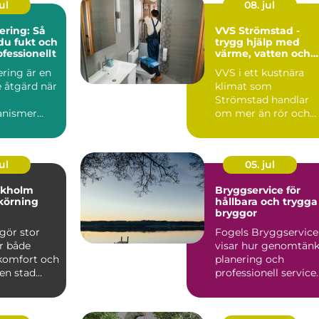
ul
08. jul
ring: Så
VVS Strömstad -
du fukt och
trygg hjälp med
fessionellt
värme, vatten och
sanitet året runt
ring är en
VVS i ett kustnära
 åtgärd när
klimat som
Strömstad handlar
anismer
om mer än rör och
pannor. Hus ut...
ul
05. jul
ckholm
Bryggservice för
körning
hållbara och trygga
bryggor
gör stor
Fogels Bryggservice
ör både
visar hur genomtänk
 komfort och
planering och
 en stad
professionell service
kholm, med
kan förlä...