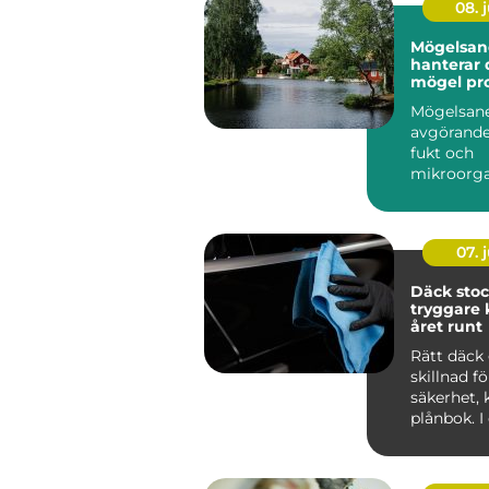
08. j
Mögelsane
hanterar 
mögel pro
Mögelsane
avgörande
fukt och
mikroorg
har...
07. j
Däck sto
tryggare 
året runt
Rätt däck 
skillnad f
säkerhet,
plånbok. I
som Stoc
tvä...