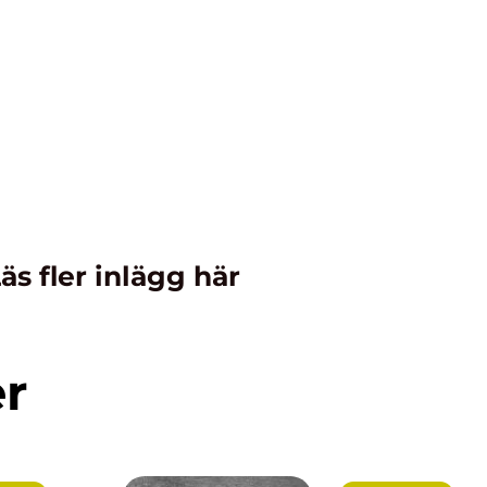
äs fler inlägg här
er