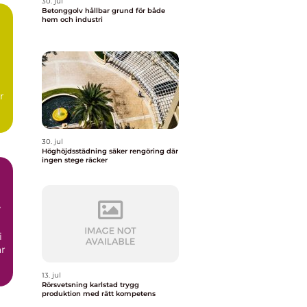
30. jul
Betonggolv hållbar grund för både
hem och industri
r
30. jul
Höghöjdsstädning säker rengöring där
ingen stege räcker
i
ar
13. jul
Rörsvetsning karlstad trygg
produktion med rätt kompetens