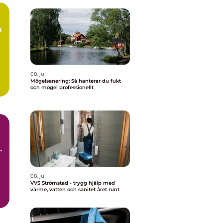
m
08. jul
Mögelsanering: Så hanterar du fukt
och mögel professionellt
t
08. jul
VVS Strömstad - trygg hjälp med
värme, vatten och sanitet året runt
d.