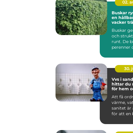
02. 
Buskar ryggraden i
en hållba
vacker tr
Buskar ge
och strukt
runt. De b
perenner o
skapar rum
30. j
Vvs i sandv
hittar du 
för hem o
Att få ord
värme, va
sanitet är
för att en
lokal ska f