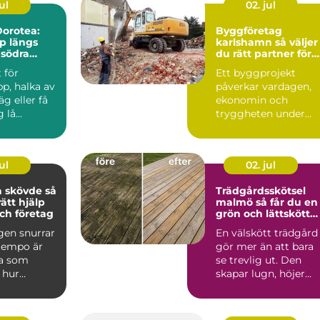
ul
02. jul
orotea:
Byggföretag
lp längs
karlshamn så väljer
 södra
du rätt partner för
ditt projekt
 för
Ett byggprojekt
p, halka av
påverkar vardagen,
äg eller få
ekonomin och
lå...
tryggheten under
lång tid framåt.
Därför spelar vale...
ul
02. jul
skövde så
Trädgårdsskötsel
rätt hjälp
malmö så får du en
ch företag
grön och lättskött
utemiljö
gen snurrar
En välskött trädgård
 tempo är
gör mer än att bara
a som
se trevlig ut. Den
 hur
skapar lugn, höjer
det är att ta
värdet på bostaden
oc...