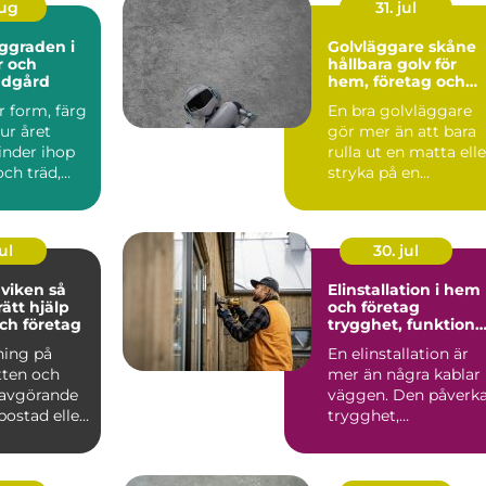
aug
31. jul
Golvläggare skåne
r och
hållbara golv för
ädgård
hem, företag och
industri
r form, färg
En bra golvläggare
ur året
gör mer än att bara
inder ihop
rulla ut en matta elle
ch träd,
stryka på en
 i trädgår...
beläggning. Ett
genomtän...
ul
30. jul
iken så
Elinstallation i hem
rätt hjälp
och företag
ch företag
trygghet, funktion
och framtidssäker
ning på
En elinstallation är
teknik
tten och
mer än några kablar 
 avgörande
väggen. Den påverk
 bostad eller
trygghet,
ungera t...
vardagskomfort,
energiförb...