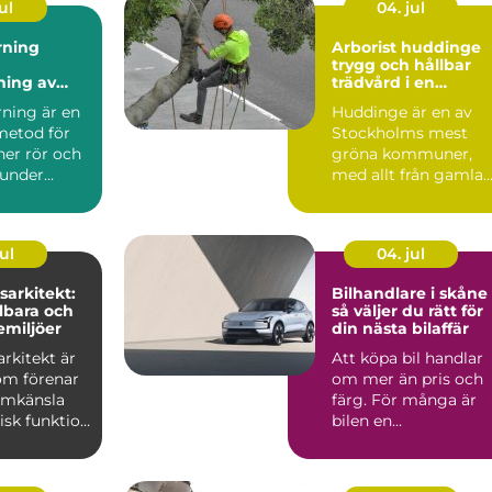
ul
04. jul
rning
Arborist huddinge
trygg och hållbar
ning av
trädvård i en
 utan
växande kommun
rning är en
Huddinge är en av
metod för
Stockholms mest
ner rör och
gröna kommuner,
 under
med allt från gamla
utan att
ekbestånd och
naturtomter till...
ul
04. jul
arkitekt:
Bilhandlare i skåne
lbara och
så väljer du rätt för
emiljöer
din nästa bilaffär
rkitekt är
Att köpa bil handlar
om förenar
om mer än pris och
ormkänsla
färg. För många är
isk funktion
bilen en
 plane...
vardagspartner som
ska fungera v...