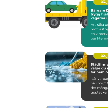
03. j
Bärgare D
trygg hjä
vägarna i
Lappland
Att råka ut
motorstop
en vinterv
punktering 
02. j
Städfirma 
väljer du 
för hem o
När varda
på i högt
det mång
upptäcker
värdefullt 
hjälp a...