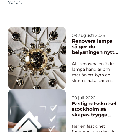
varar.
09 augusti 2026
Renovera lampa
så ger du
belysningen nytt
liv i hemmet
Att renovera en äldre
lampa handlar om
mer än att byta en
sliten sladd. När en
gammal bordslampa,
golvlampa eller
kristallkrona får nytt
30 juli 2026
liv bevaras minnen,
Fastighetsskötsel
hantverk och historia.
stockholm så
Samtidigt höjs både
skapas trygga,
säkerheten och
trivsamma och
funktionaliteten.
hållbara
När en fastighet
Många upptäcker a...
fastigheter
fungerar som den ska