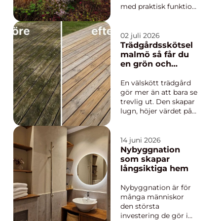
med praktisk funktion
och hållbar planering.
Yrkesrollen handlar
om att gestalta
02 juli 2026
utemiljöer som
Trädgårdsskötsel
fungerar i vardagen,
malmö så får du
tål årstidernas
en grön och
växlingar och
lättskött utemiljö
samtidigt ger
En välskött trädgård
människor rum för
gör mer än att bara se
vila, lek,...
trevlig ut. Den skapar
lugn, höjer värdet på
bostaden och
förlänger
vardagsrummet ut i
14 juni 2026
det fria. Samtidigt
Nybyggnation
kräver en trädgård tid,
som skapar
planering och
långsiktiga hem
kunskap. I en stad
som Malmö, med
Nybyggnation är för
milda vintrar, salta
många människor
vindar...
den största
investering de gör i