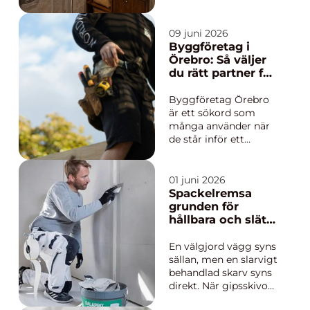
livet. När ett nytt hem
växer fram handlar
det inte bara om
09 juni 2026
väggar, tak och golv,
Byggföretag i
utan om vardag,
Örebro: Så väljer
trygghet och
du rätt partner för
framtidsplaner. Med
ditt projekt
r&au...
Byggföretag Örebro
är ett sökord som
många använder när
de står inför ett
viktigt byggbeslut,
oavsett om det gäller
nybyggnation,
01 juni 2026
renovering eller ett
Spackelremsa
nytt uterum. När en
grunden för
privatperson eller fas...
hållbara och släta
väggar
En välgjord vägg syns
sällan, men en slarvigt
behandlad skarv syns
direkt. När gipsskivor
monteras uppstår