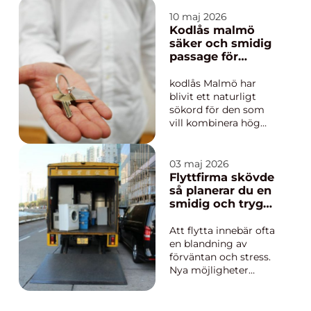
skarvar som måste
förstärkas för att inte
10 maj 2026
spricka med tiden.
Kodlås malmö
Här spelar
säker och smidig
Spackelremsa en
passage för
avgörande roll.
bostad och
Genom att kombinera
företag
kodlås Malmö har
rätt remsa med rätt...
blivit ett naturligt
sökord för den som
vill kombinera hög
säkerhet med enklare
vardag. Många i
malmö vill slippa
03 maj 2026
hantera fysiska
Flyttfirma skövde
nycklar, oro för
så planerar du en
borttappade kopior
smidig och trygg
och komplicerade
flytt
passersystem. Med
Att flytta innebär ofta
moderna kodlås går
en blandning av
det att skapa...
förväntan och stress.
Nya möjligheter
väntar, men samtidigt
ska bohag packas,
bäras, transporteras