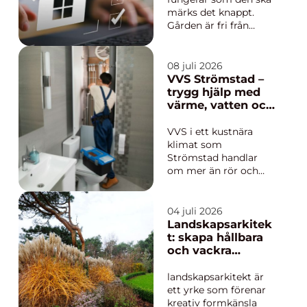
märks det knappt.
Gården är fri från
skräp, trapphuset
känns tryggt och
värmen bara fungerar.
08 juli 2026
Först när lampor
VVS Strömstad –
slocknar, avlopp
trygg hjälp med
krånglar eller snön
värme, vatten och
ligger oplogad blir
sanitet året runt
bristerna tydliga.
VVS i ett kustnära
Genomtänkt
klimat som
Fastighetssköt...
Strömstad handlar
om mer än rör och
pannor. Hus utsätts
för fukt, salta vindar
och stora
04 juli 2026
temperaturskiftningar
Landskapsarkitek
. En genomtänkt VVS-
t: skapa hållbara
lösning skyddar inte
och vackra
bara huset, utan ger
utemiljöer
ocks&ari...
landskapsarkitekt är
ett yrke som förenar
kreativ formkänsla