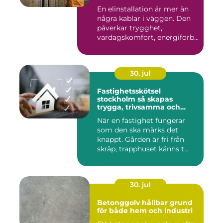
En elinstallation är mer än
några kablar i väggen. Den
påverkar trygghet,
vardagskomfort, energiförb...
30. jul
Fastighetsskötsel
stockholm så skapas
trygga, trivsamma och
hållbara fastigheter
När en fastighet fungerar
som den ska märks det
knappt. Gården är fri från
skräp, trapphuset känns t...
30. jul
Betonggolv hållbar grund
för både hem och industri