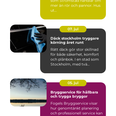
som Strömstad handlar om
mer än rör och pannor. Hus
ut...
07. jul
Däck stockholm tryggare
körning året runt
Rätt däck gör stor skillnad
för både säkerhet, komfort
och plånbok. I en stad som
Stockholm, med tvä...
05. jul
Bryggservice för hållbara
och trygga bryggor
Fogels Bryggservice visar
hur genomtänkt planering
och professionell service kan