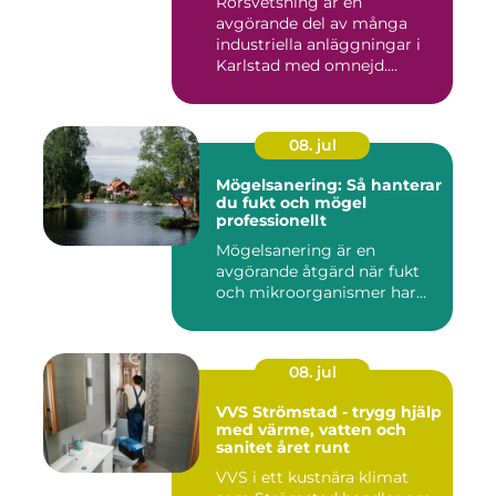
Rörsvetsning är en
avgörande del av många
industriella anläggningar i
Karlstad med omnejd.
Bakom var...
08. jul
Mögelsanering: Så hanterar
du fukt och mögel
professionellt
Mögelsanering är en
avgörande åtgärd när fukt
och mikroorganismer har...
08. jul
VVS Strömstad - trygg hjälp
med värme, vatten och
sanitet året runt
VVS i ett kustnära klimat