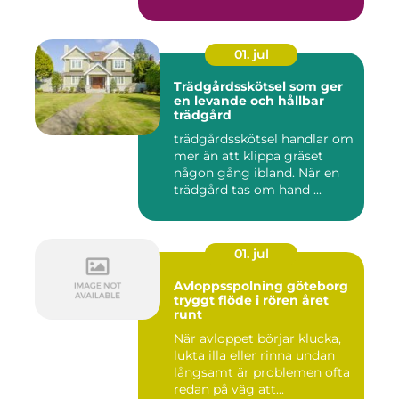
01. jul
Trädgårdsskötsel som ger
en levande och hållbar
trädgård
trädgårdsskötsel handlar om
mer än att klippa gräset
någon gång ibland. När en
trädgård tas om hand ...
01. jul
Avloppsspolning göteborg
tryggt flöde i rören året
runt
När avloppet börjar klucka,
lukta illa eller rinna undan
långsamt är problemen ofta
redan på väg att...