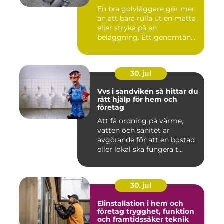
En bra golvläggare gör mer
än att bara rulla ut en matta
eller stryka på en
beläggning. Ett genomtän...
30. jul
Vvs i sandviken så hittar du
rätt hjälp för hem och
företag
Att få ordning på värme,
vatten och sanitet är
avgörande för att en bostad
eller lokal ska fungera t...
30. jul
Elinstallation i hem och
företag trygghet, funktion
och framtidssäker teknik