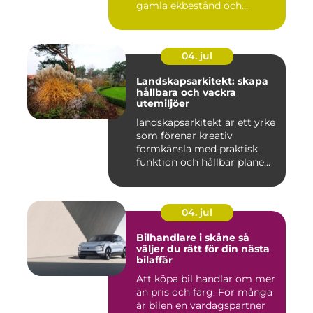
gamla ekbestånd och
naturtomter till...
04. jul
Landskapsarkitekt: skapa
hållbara och vackra
utemiljöer
landskapsarkitekt är ett yrke
som förenar kreativ
formkänsla med praktisk
funktion och hållbar plane...
04. jul
Bilhandlare i skåne så
väljer du rätt för din nästa
bilaffär
Att köpa bil handlar om mer
än pris och färg. För många
är bilen en vardagspartner