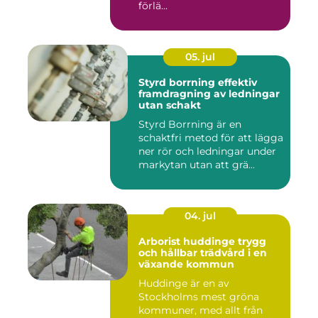
förlä...
05. jul
Styrd borrning effektiv
framdragning av ledningar
utan schakt
Styrd Borrning är en
schaktfri metod för att lägga
ner rör och ledningar under
markytan utan att grä...
04. jul
Arborist huddinge trygg
och hållbar trädvård i en
växande kommun
Huddinge är en av
Stockholms mest gröna
kommuner, med allt från