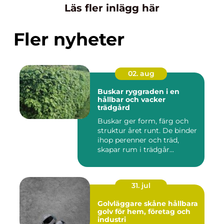
Läs fler inlägg här
Fler nyheter
02. aug
Buskar ryggraden i en
hållbar och vacker
trädgård
Buskar ger form, färg och
struktur året runt. De binder
ihop perenner och träd,
skapar rum i trädgår...
31. jul
Golvläggare skåne hållbara
golv för hem, företag och
industri