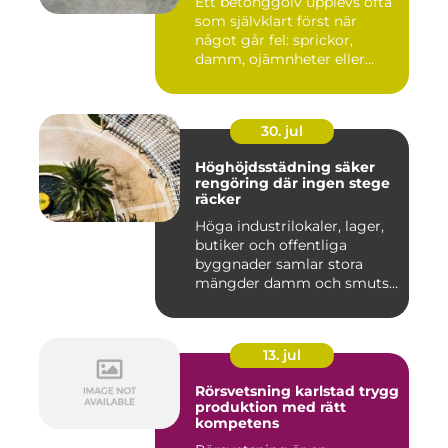
Ett betonggolv upplevs ofta
som självklart först när
något går fel: sprickor,
damm, ojämnheter eller...
30. jul
Höghöjdsstädning säker
rengöring där ingen stege
räcker
Höga industrilokaler, lager,
butiker och offentliga
byggnader samlar stora
mängder damm och smuts
på...
13. jul
Rörsvetsning karlstad trygg
produktion med rätt
kompetens