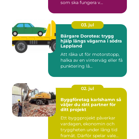
som ska fungera v...
03. jul
Bärgare Dorotea: trygg
hjälp längs vägarna i södra
Lappland
Att råka ut för motorstopp,
halka av en vinterväg eller få
punktering lå...
02. jul
Byggföretag karlshamn så
väljer du rätt partner för
ditt projekt
Ett byggprojekt påverkar
vardagen, ekonomin och
tryggheten under lång tid
framåt. Därför spelar vale...