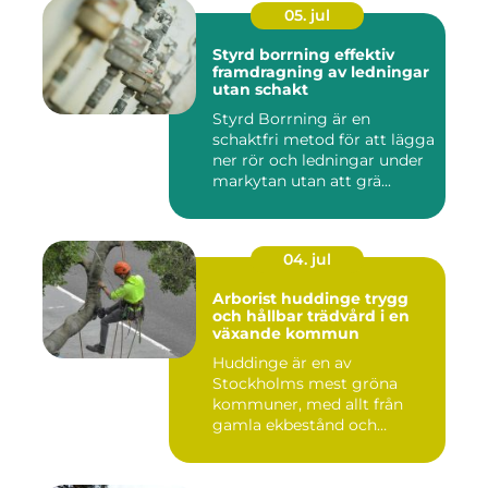
05. jul
Styrd borrning effektiv
framdragning av ledningar
utan schakt
Styrd Borrning är en
schaktfri metod för att lägga
ner rör och ledningar under
markytan utan att grä...
04. jul
Arborist huddinge trygg
och hållbar trädvård i en
växande kommun
Huddinge är en av
Stockholms mest gröna
kommuner, med allt från
gamla ekbestånd och
naturtomter till...