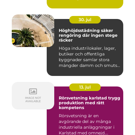
30. jul
Höghöjdsstädning säker
rengöring där ingen stege
räcker
Höga industrilokaler, lager,
butiker och offentliga
byggnader samlar stora
mängder damm och smuts
på...
13. jul
Rörsvetsning karlstad trygg
produktion med rätt
kompetens
Rörsvetsning är en
avgörande del av många
industriella anläggningar i
Karlstad med omnejd.