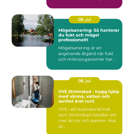
Bakom var...
08. jul
Mögelsanering: Så hanterar
du fukt och mögel
professionellt
Mögelsanering är en
avgörande åtgärd när fukt
och mikroorganismer har...
08. jul
VVS Strömstad - trygg hjälp
med värme, vatten och
sanitet året runt
VVS i ett kustnära klimat
som Strömstad handlar om
mer än rör och pannor. Hus
ut...