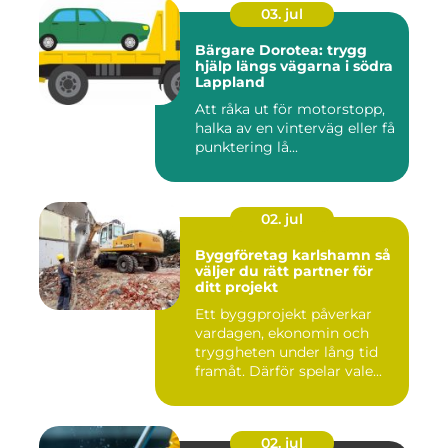
03. jul
Bärgare Dorotea: trygg
hjälp längs vägarna i södra
Lappland
Att råka ut för motorstopp,
halka av en vinterväg eller få
punktering lå...
02. jul
Byggföretag karlshamn så
väljer du rätt partner för
ditt projekt
Ett byggprojekt påverkar
vardagen, ekonomin och
tryggheten under lång tid
framåt. Därför spelar vale...
02. jul