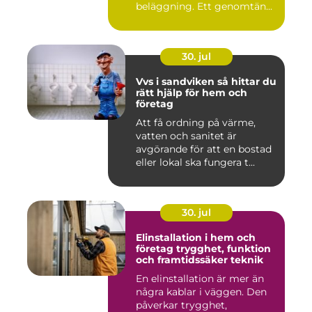
beläggning. Ett genomtän...
30. jul
Vvs i sandviken så hittar du
rätt hjälp för hem och
företag
Att få ordning på värme,
vatten och sanitet är
avgörande för att en bostad
eller lokal ska fungera t...
30. jul
Elinstallation i hem och
företag trygghet, funktion
och framtidssäker teknik
En elinstallation är mer än
några kablar i väggen. Den
påverkar trygghet,