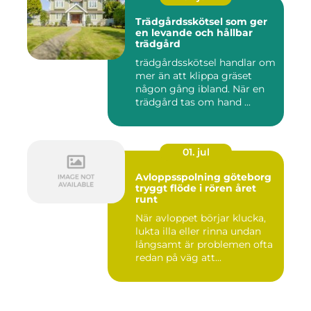
Trädgårdsskötsel som ger
en levande och hållbar
trädgård
trädgårdsskötsel handlar om
mer än att klippa gräset
någon gång ibland. När en
trädgård tas om hand ...
01. jul
Avloppsspolning göteborg
tryggt flöde i rören året
runt
När avloppet börjar klucka,
lukta illa eller rinna undan
långsamt är problemen ofta
redan på väg att...