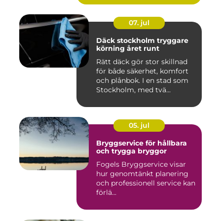
07. jul
Däck stockholm tryggare
körning året runt
Rätt däck gör stor skillnad
för både säkerhet, komfort
och plånbok. I en stad som
Stockholm, med tvä...
05. jul
Bryggservice för hållbara
och trygga bryggor
Fogels Bryggservice visar
hur genomtänkt planering
och professionell service kan
förlä...