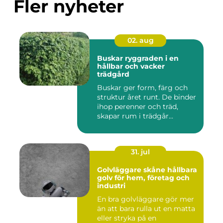
Fler nyheter
02. aug
Buskar ryggraden i en
hållbar och vacker
trädgård
Buskar ger form, färg och
struktur året runt. De binder
ihop perenner och träd,
skapar rum i trädgår...
31. jul
Golvläggare skåne hållbara
golv för hem, företag och
industri
En bra golvläggare gör mer
än att bara rulla ut en matta
eller stryka på en