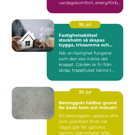
vardagskomfort, energiförb...
30. jul
Fastighetsskötsel
stockholm så skapas
trygga, trivsamma och
hållbara fastigheter
När en fastighet fungerar
som den ska märks det
knappt. Gården är fri från
skräp, trapphuset känns t...
30. jul
Betonggolv hållbar grund
för både hem och industri
Ett betonggolv upplevs ofta
som självklart först när
något går fel: sprickor,
damm, ojämnheter eller...