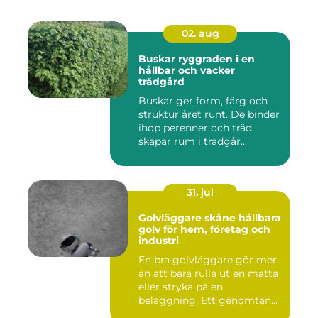
02. aug
Buskar ryggraden i en
hållbar och vacker
trädgård
Buskar ger form, färg och
struktur året runt. De binder
ihop perenner och träd,
skapar rum i trädgår...
31. jul
Golvläggare skåne hållbara
golv för hem, företag och
industri
En bra golvläggare gör mer
än att bara rulla ut en matta
eller stryka på en
beläggning. Ett genomtän...