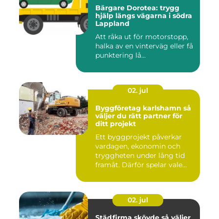
Bärgare Dorotea: trygg
hjälp längs vägarna i södra
Lappland
Att råka ut för motorstopp,
halka av en vinterväg eller få
punktering lå...
02. jul
Byggföretag karlshamn så
väljer du rätt partner för
ditt projekt
Ett byggprojekt påverkar
vardagen, ekonomin och
tryggheten under lång tid
framåt. Därför spelar vale...
02. jul
Städfirma skövde så väljer