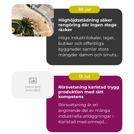
30. jul
Höghöjdsstädning säker
rengöring där ingen stege
räcker
Höga industrilokaler, lager,
butiker och offentliga
byggnader samlar stora
mängder damm och smuts
på...
13. jul
Rörsvetsning karlstad trygg
produktion med rätt
kompetens
Rörsvetsning är en
avgörande del av många
industriella anläggningar i
Karlstad med omnejd.
Bakom var...