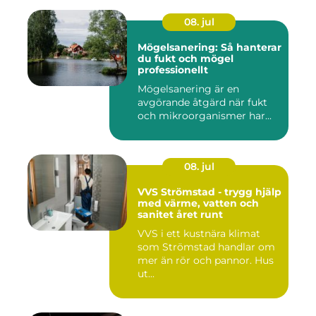
08. jul
Mögelsanering: Så hanterar
du fukt och mögel
professionellt
Mögelsanering är en
avgörande åtgärd när fukt
och mikroorganismer har...
08. jul
VVS Strömstad - trygg hjälp
med värme, vatten och
sanitet året runt
VVS i ett kustnära klimat
som Strömstad handlar om
mer än rör och pannor. Hus
ut...