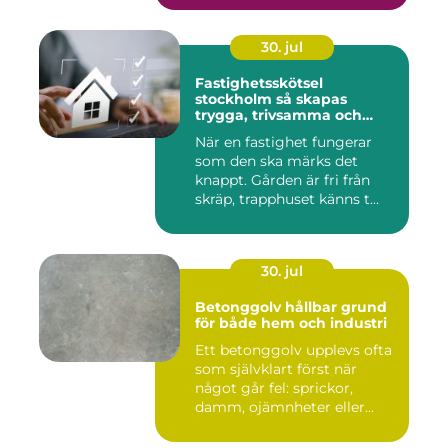
30. jul
Fastighetsskötsel
stockholm så skapas
trygga, trivsamma och
hållbara fastigheter
När en fastighet fungerar
som den ska märks det
knappt. Gården är fri från
skräp, trapphuset känns t...
30. jul
Betonggolv hållbar grund
för både hem och industri
Ett betonggolv upplevs ofta
som självklart först när
något går fel: sprickor,
damm, ojämnheter eller...