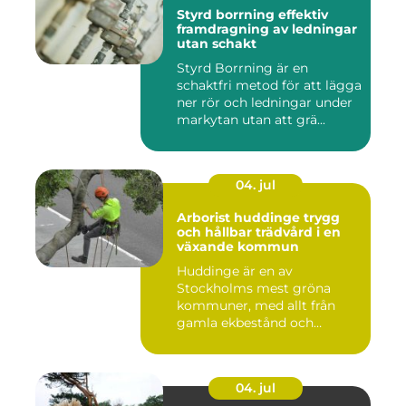
Styrd borrning effektiv
framdragning av ledningar
utan schakt
Styrd Borrning är en
schaktfri metod för att lägga
ner rör och ledningar under
markytan utan att grä...
04. jul
Arborist huddinge trygg
och hållbar trädvård i en
växande kommun
Huddinge är en av
Stockholms mest gröna
kommuner, med allt från
gamla ekbestånd och
naturtomter till...
04. jul