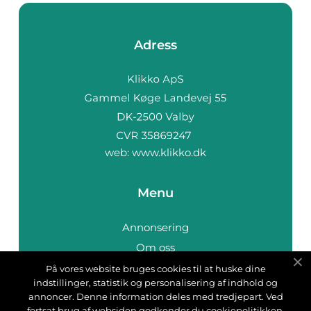
Adress
web:
www.klikko.dk
Menu
Annonsering
Om oss
Cookies
På vores website bruges cookies til at huske dine
indstillinger, statistik og personalisering af indhold og
Kontakta oss
annoncer. Denne information deles med tredjepart. Ved
Sitemap
fortsat brug af websiden godkender du cookiepolitikken.