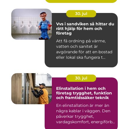
30. jul
Vvs i sandviken så hittar du
rätt hjälp för hem och
företag
Att få ordning på värme,
vatten och sanitet är
avgörande för att en bostad
eller lokal ska fungera t...
30. jul
Elinstallation i hem och
företag trygghet, funktion
och framtidssäker teknik
En elinstallation är mer än
några kablar i väggen. Den
påverkar trygghet,
vardagskomfort, energiförb...