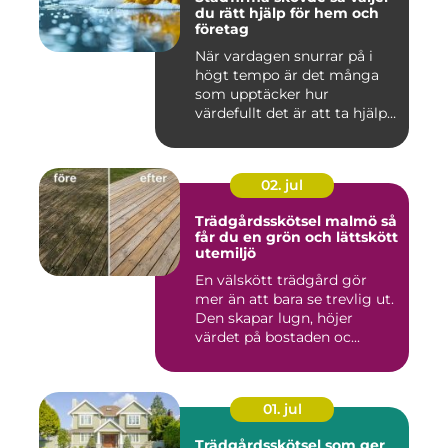
du rätt hjälp för hem och
företag
När vardagen snurrar på i
högt tempo är det många
som upptäcker hur
värdefullt det är att ta hjälp
a...
02. jul
Trädgårdsskötsel malmö så
får du en grön och lättskött
utemiljö
En välskött trädgård gör
mer än att bara se trevlig ut.
Den skapar lugn, höjer
värdet på bostaden oc...
01. jul
Trädgårdsskötsel som ger