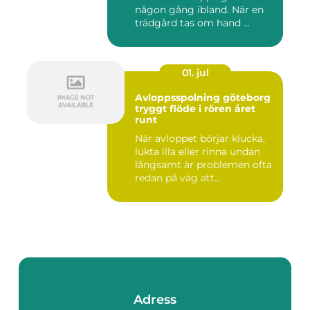
någon gång ibland. När en
trädgård tas om hand ...
01. jul
Avloppsspolning göteborg
tryggt flöde i rören året
runt
När avloppet börjar klucka,
lukta illa eller rinna undan
långsamt är problemen ofta
redan på väg att...
Adress