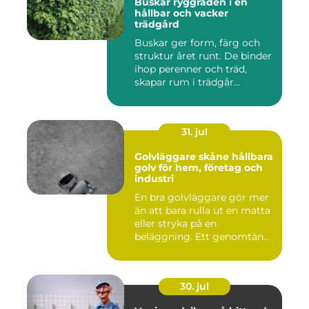
Buskar ryggraden i en
hållbar och vacker
trädgård
Buskar ger form, färg och
struktur året runt. De binder
ihop perenner och träd,
skapar rum i trädgår...
31. jul
Golvläggare skåne hållbara
golv för hem, företag och
industri
En bra golvläggare gör mer
än att bara rulla ut en matta
eller stryka på en
beläggning. Ett genomtän...
30. jul