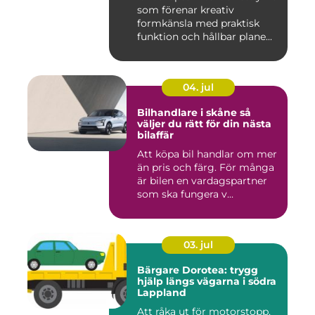
som förenar kreativ
formkänsla med praktisk
funktion och hållbar plane...
04. jul
Bilhandlare i skåne så
väljer du rätt för din nästa
bilaffär
Att köpa bil handlar om mer
än pris och färg. För många
är bilen en vardagspartner
som ska fungera v...
03. jul
Bärgare Dorotea: trygg
hjälp längs vägarna i södra
Lappland
Att råka ut för motorstopp,