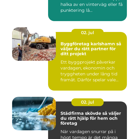
halka av en vinterväg eller få
punktering lå...
02. jul
Byggföretag karlshamn så
väljer du rätt partner för
ditt projekt
Ett byggprojekt påverkar
vardagen, ekonomin och
tryggheten under lång tid
framåt. Därför spelar vale...
02. jul
Städfirma skövde så väljer
du rätt hjälp för hem och
företag
När vardagen snurrar på i
högt tempo är det många