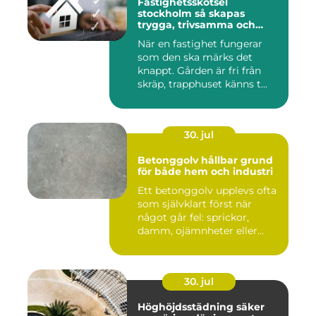
Fastighetsskötsel
stockholm så skapas
trygga, trivsamma och
hållbara fastigheter
När en fastighet fungerar
som den ska märks det
knappt. Gården är fri från
skräp, trapphuset känns t...
30. jul
Betonggolv hållbar grund
för både hem och industri
Ett betonggolv upplevs ofta
som självklart först när
något går fel: sprickor,
damm, ojämnheter eller...
30. jul
Höghöjdsstädning säker