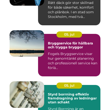
Rätt däck gör stor skillnad
för både säkerhet, komfort
och plånbok. I en stad som
Stockholm, med tvä...
05. jul
Bryggservice för hållbara
och trygga bryggor
Fogels Bryggservice visar
hur genomtänkt planering
och professionell service kan
förlä...
05. jul
Styrd borrning effektiv
framdragning av ledningar
utan schakt
Styrd Borrning är en