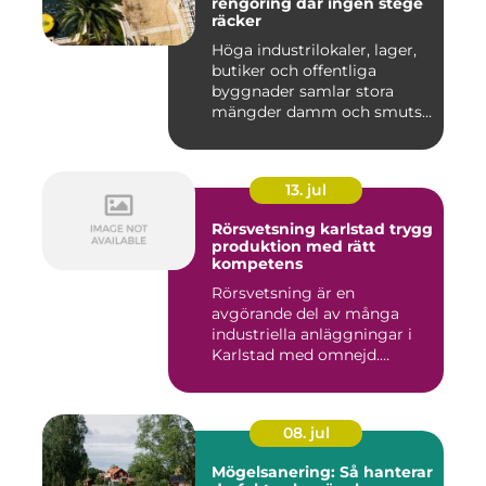
rengöring där ingen stege
räcker
Höga industrilokaler, lager,
butiker och offentliga
byggnader samlar stora
mängder damm och smuts
på...
13. jul
Rörsvetsning karlstad trygg
produktion med rätt
kompetens
Rörsvetsning är en
avgörande del av många
industriella anläggningar i
Karlstad med omnejd.
Bakom var...
08. jul
Mögelsanering: Så hanterar