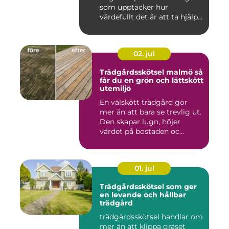
som upptäcker hur
värdefullt det är att ta hjälp
a...
02. jul
Trädgårdsskötsel malmö så
får du en grön och lättskött
utemiljö
En välskött trädgård gör
mer än att bara se trevlig ut.
Den skapar lugn, höjer
värdet på bostaden oc...
01. jul
Trädgårdsskötsel som ger
en levande och hållbar
trädgård
trädgårdsskötsel handlar om
mer än att klippa gräset