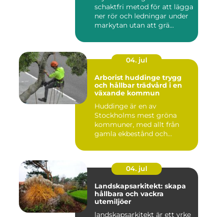
schaktfri metod för att lägga
ner rör och ledningar under
markytan utan att grä...
04. jul
Arborist huddinge trygg
och hållbar trädvård i en
växande kommun
Huddinge är en av
Stockholms mest gröna
kommuner, med allt från
gamla ekbestånd och
naturtomter till...
04. jul
Landskapsarkitekt: skapa
hållbara och vackra
utemiljöer
landskapsarkitekt är ett yrke