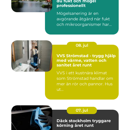
du fukt och mögel
professionellt
Mögelsanering är en
avgörande åtgärd när fukt
och mikroorganismer har...
08. jul
VVS Strömstad - trygg hjälp
med värme, vatten och
sanitet året runt
VVS i ett kustnära klimat
som Strömstad handlar om
mer än rör och pannor. Hus
ut...
07. jul
Däck stockholm tryggare
körning året runt