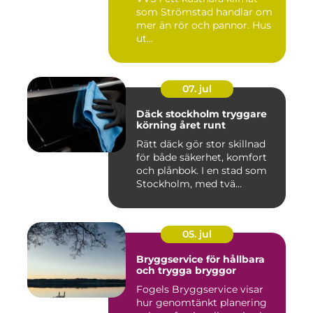
som Strömstad handlar om
mer än rör och pannor. Hus
ut...
07. jul
Däck stockholm tryggare
körning året runt
Rätt däck gör stor skillnad
för både säkerhet, komfort
och plånbok. I en stad som
Stockholm, med tvä...
05. jul
Bryggservice för hållbara
och trygga bryggor
Fogels Bryggservice visar
hur genomtänkt planering