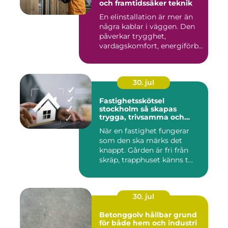
och framtidssäker teknik
En elinstallation är mer än
några kablar i väggen. Den
påverkar trygghet,
vardagskomfort, energiförb...
30. jul
Fastighetsskötsel
stockholm så skapas
trygga, trivsamma och
hållbara fastigheter
När en fastighet fungerar
som den ska märks det
knappt. Gården är fri från
skräp, trapphuset känns t...
30. jul
Betonggolv hållbar grund
för både hem och industri