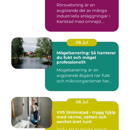
Rörsvetsning är en
avgörande del av många
industriella anläggningar i
Karlstad med omnejd.
Bakom var...
08. jul
Mögelsanering: Så hanterar
du fukt och mögel
professionellt
Mögelsanering är en
avgörande åtgärd när fukt
och mikroorganismer har...
08. jul
VVS Strömstad - trygg hjälp
med värme, vatten och
sanitet året runt
VVS i ett kustnära klimat