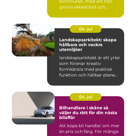
kommuner, med allt från
gamla ekbestånd och
naturtomter till...
04. jul
Landskapsarkitekt: skapa
hållbara och vackra
utemiljöer
landskapsarkitekt är ett yrke
som förenar kreativ
formkänsla med praktisk
funktion och hållbar plane...
04. jul
Bilhandlare i skåne så
väljer du rätt för din nästa
bilaffär
Att köpa bil handlar om mer
än pris och färg. För många