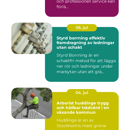
och professionell service kan
förlä...
05. jul
Styrd borrning effektiv
framdragning av ledningar
utan schakt
Styrd Borrning är en
schaktfri metod för att lägga
ner rör och ledningar under
markytan utan att grä...
04. jul
Arborist huddinge trygg
och hållbar trädvård i en
växande kommun
Huddinge är en av
Stockholms mest gröna