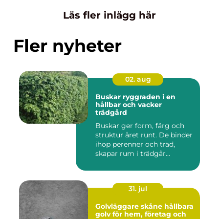
Läs fler inlägg här
Fler nyheter
02. aug
Buskar ryggraden i en
hållbar och vacker
trädgård
Buskar ger form, färg och
struktur året runt. De binder
ihop perenner och träd,
skapar rum i trädgår...
31. jul
Golvläggare skåne hållbara
golv för hem, företag och