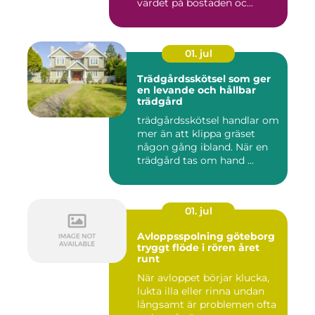
värdet på bostaden oc...
01. jul
Trädgårdsskötsel som ger
en levande och hållbar
trädgård
trädgårdsskötsel handlar om
mer än att klippa gräset
någon gång ibland. När en
trädgård tas om hand ...
01. jul
Avloppsspolning göteborg
tryggt flöde i rören året
runt
När avloppet börjar klucka,
lukta illa eller rinna undan
långsamt är problemen ofta