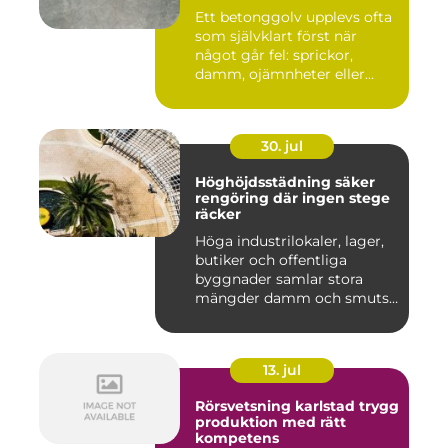
Ett betonggolv upplevs ofta
som självklart först när
något går fel: sprickor,
damm, ojämnheter eller...
30. jul
Höghöjdsstädning säker
rengöring där ingen stege
räcker
Höga industrilokaler, lager,
butiker och offentliga
byggnader samlar stora
mängder damm och smuts
på...
13. jul
Rörsvetsning karlstad trygg
produktion med rätt
kompetens