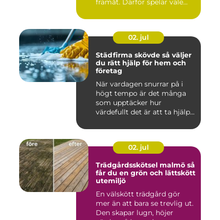
framåt. Därför spelar vale...
02. jul
Städfirma skövde så väljer
du rätt hjälp för hem och
företag
När vardagen snurrar på i
högt tempo är det många
som upptäcker hur
värdefullt det är att ta hjälp
a...
02. jul
Trädgårdsskötsel malmö så
får du en grön och lättskött
utemiljö
En välskött trädgård gör
mer än att bara se trevlig ut.
Den skapar lugn, höjer