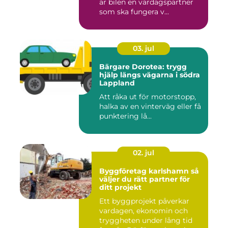
är bilen en vardagspartner
som ska fungera v...
03. jul
Bärgare Dorotea: trygg
hjälp längs vägarna i södra
Lappland
Att råka ut för motorstopp,
halka av en vinterväg eller få
punktering lå...
02. jul
Byggföretag karlshamn så
väljer du rätt partner för
ditt projekt
Ett byggprojekt påverkar
vardagen, ekonomin och
tryggheten under lång tid