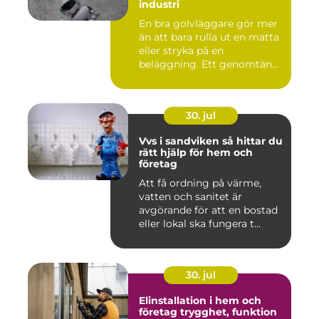
industri
En bra golvläggare gör mer
än att bara rulla ut en matta
eller stryka på en
beläggning. Ett genomtän...
30. jul
Vvs i sandviken så hittar du
rätt hjälp för hem och
företag
Att få ordning på värme,
vatten och sanitet är
avgörande för att en bostad
eller lokal ska fungera t...
30. jul
Elinstallation i hem och
företag trygghet, funktion