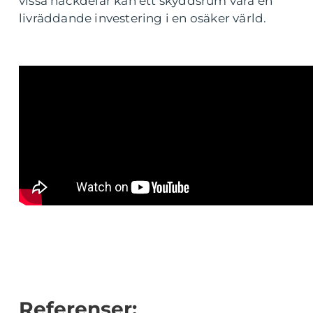
vissa nackdelar kan ett skyddsrum vara en
livräddande investering i en osäker värld.
Referenser: