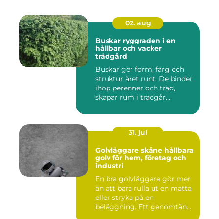
02. aug
Buskar ryggraden i en
hållbar och vacker
trädgård
Buskar ger form, färg och
struktur året runt. De binder
ihop perenner och träd,
skapar rum i trädgår...
31. jul
Golvläggare skåne hållbara
golv för hem, företag och
industri
En bra golvläggare gör mer
än att bara rulla ut en matta
eller stryka på en
beläggning. Ett genomtän...