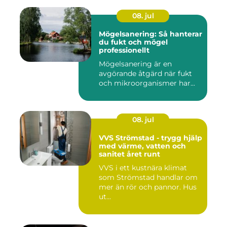
08. jul
Mögelsanering: Så hanterar
du fukt och mögel
professionellt
Mögelsanering är en
avgörande åtgärd när fukt
och mikroorganismer har...
08. jul
VVS Strömstad - trygg hjälp
med värme, vatten och
sanitet året runt
VVS i ett kustnära klimat
som Strömstad handlar om
mer än rör och pannor. Hus
ut...