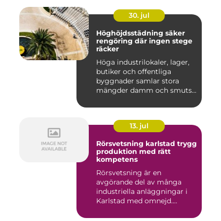
30. jul
Höghöjdsstädning säker
rengöring där ingen stege
räcker
Höga industrilokaler, lager,
butiker och offentliga
byggnader samlar stora
mängder damm och smuts
på...
13. jul
Rörsvetsning karlstad trygg
produktion med rätt
kompetens
Rörsvetsning är en
avgörande del av många
industriella anläggningar i
Karlstad med omnejd.
Bakom var...