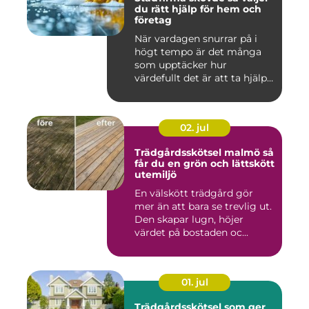
du rätt hjälp för hem och
företag
När vardagen snurrar på i
högt tempo är det många
som upptäcker hur
värdefullt det är att ta hjälp
a...
02. jul
Trädgårdsskötsel malmö så
får du en grön och lättskött
utemiljö
En välskött trädgård gör
mer än att bara se trevlig ut.
Den skapar lugn, höjer
värdet på bostaden oc...
01. jul
Trädgårdsskötsel som ger