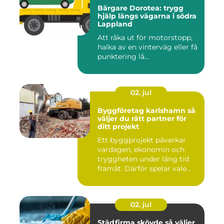
Bärgare Dorotea: trygg
hjälp längs vägarna i södra
Lappland
Att råka ut för motorstopp,
halka av en vinterväg eller få
punktering lå...
02. jul
Byggföretag karlshamn så
väljer du rätt partner för
ditt projekt
Ett byggprojekt påverkar
vardagen, ekonomin och
tryggheten under lång tid
framåt. Därför spelar vale...
02. jul
Städfirma skövde så väljer