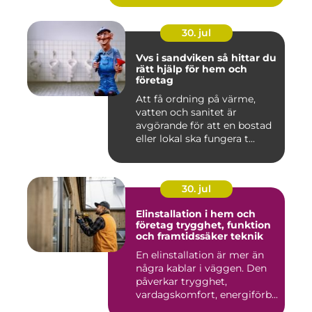
30. jul
Vvs i sandviken så hittar du
rätt hjälp för hem och
företag
Att få ordning på värme,
vatten och sanitet är
avgörande för att en bostad
eller lokal ska fungera t...
30. jul
Elinstallation i hem och
företag trygghet, funktion
och framtidssäker teknik
En elinstallation är mer än
några kablar i väggen. Den
påverkar trygghet,
vardagskomfort, energiförb...