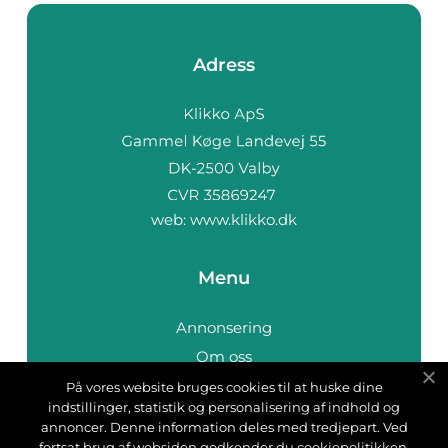
Adress
web:
www.klikko.dk
Menu
Annonsering
Om oss
Cookies
På vores website bruges cookies til at huske dine
indstillinger, statistik og personalisering af indhold og
Kontakta oss
annoncer. Denne information deles med tredjepart. Ved
Sitemap
fortsat brug af websiden godkender du cookiepolitikken.