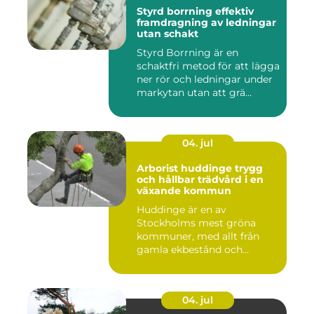
Styrd borrning effektiv
framdragning av ledningar
utan schakt
Styrd Borrning är en
schaktfri metod för att lägga
ner rör och ledningar under
markytan utan att grä...
04. jul
Arborist huddinge trygg
och hållbar trädvård i en
växande kommun
Huddinge är en av
Stockholms mest gröna
kommuner, med allt från
gamla ekbestånd och
naturtomter till...
04. jul