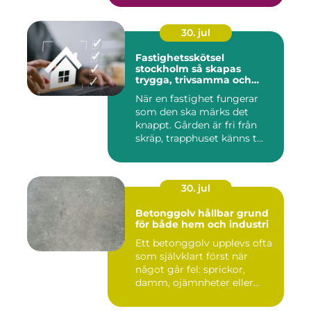
30. jul
Fastighetsskötsel
stockholm så skapas
trygga, trivsamma och
hållbara fastigheter
När en fastighet fungerar
som den ska märks det
knappt. Gården är fri från
skräp, trapphuset känns t...
30. jul
Betonggolv hållbar grund
för både hem och industri
Ett betonggolv upplevs ofta
som självklart först när
något går fel: sprickor,
damm, ojämnheter eller...