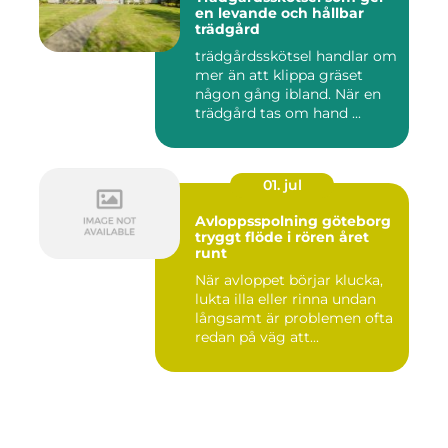
en levande och hållbar
trädgård
trädgårdsskötsel handlar om
mer än att klippa gräset
någon gång ibland. När en
trädgård tas om hand ...
01. jul
Avloppsspolning göteborg
tryggt flöde i rören året
runt
När avloppet börjar klucka,
lukta illa eller rinna undan
långsamt är problemen ofta
redan på väg att...