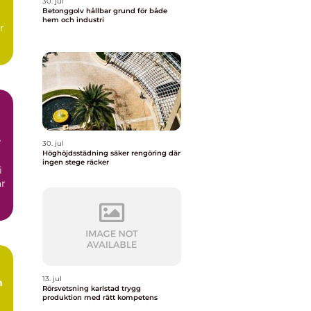
30. jul
Betonggolv hållbar grund för både
hem och industri
r
30. jul
Höghöjdsstädning säker rengöring där
ingen stege räcker
i
ar
13. jul
m
Rörsvetsning karlstad trygg
produktion med rätt kompetens