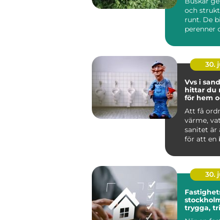
Buskar ge
och strukt
runt. De b
perenner o
skapar rum
30. j
Vvs i sandv
hittar du 
för hem o
Att få ord
värme, va
sanitet är
för att en
lokal ska f
30. j
Fastighet
stockholm så ska
trygga, t
och hållb