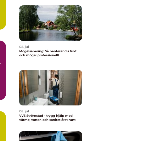
08. jul
Mögelsanering: Så hanterar du fukt
och mögel professionellt
t
d.
08. jul
VVS Strömstad - trygg hjälp med
värme, vatten och sanitet året runt