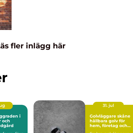
äs fler inlägg här
er
aug
31. jul
Golvläggare skåne
r och
hållbara golv för
ädgård
hem, företag och
industri