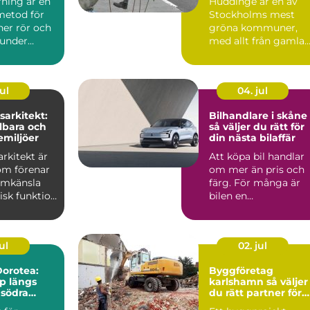
rning är en
Huddinge är en av
metod för
Stockholms mest
ner rör och
gröna kommuner,
 under
med allt från gamla
utan att
ekbestånd och
naturtomter till...
ul
04. jul
arkitekt:
Bilhandlare i skåne
lbara och
så väljer du rätt för
emiljöer
din nästa bilaffär
rkitekt är
Att köpa bil handlar
om förenar
om mer än pris och
ormkänsla
färg. För många är
isk funktion
bilen en
 plane...
vardagspartner som
ska fungera v...
ul
02. jul
orotea:
Byggföretag
lp längs
karlshamn så väljer
 södra
du rätt partner för
ditt projekt