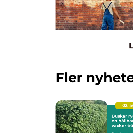
L
Fler nyhet
02. 
Buskar ryggraden i
en hållba
vacker tr