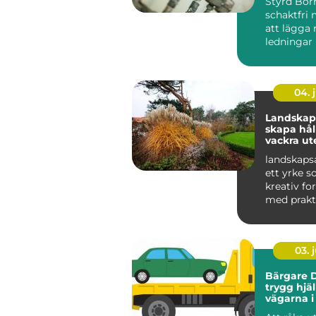
Styrd Bor
schakt
schaktfri 
att lägga 
ledningar
markytan 
grä...
04. j
Landskaps
skapa hål
vackra ut
landskapsa
ett yrke s
kreativ f
med prakt
och hållbar
03. j
Bärgare D
trygg hjä
vägarna i
Lappland