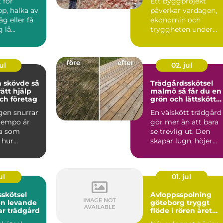
 för
Ett byggprojekt
p, halka av
påverkar vardagen,
äg eller få
ekonomin och
lå...
tryggheten under
lång tid framåt.
Därför spelar vale...
ul
02. jul
skövde så
Trädgårdsskötsel
rätt hjälp
malmö så får du en
ch företag
grön och lättskött
utemiljö
gen snurrar
En välskött trädgård
 tempo är
gör mer än att bara
a som
se trevlig ut. Den
 hur
skapar lugn, höjer
det är att ta
värdet på bostaden
oc...
ul
01. jul
skötsel
Avloppsspolning
en levande
göteborg tryggt
ar trädgård
flöde i rören året
runt