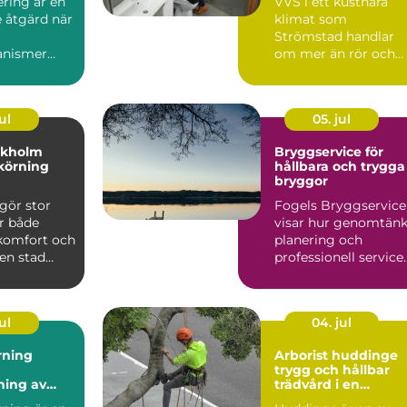
ring är en
VVS i ett kustnära
 åtgärd när
klimat som
Strömstad handlar
anismer
om mer än rör och
pannor. Hus ut...
ul
05. jul
ckholm
Bryggservice för
körning
hållbara och trygga
bryggor
gör stor
Fogels Bryggservice
ör både
visar hur genomtänk
 komfort och
planering och
 en stad
professionell service
kholm, med
kan förlä...
ul
04. jul
rning
Arborist huddinge
trygg och hållbar
ning av
trädvård i en
 utan
växande kommun