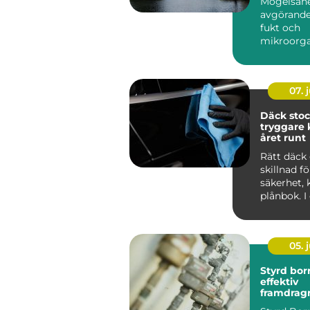
Mögelsane
avgörande
fukt och
mikroorg
har...
07. j
Däck sto
tryggare 
året runt
Rätt däck 
skillnad f
säkerhet,
plånbok. I
som Stoc
tvä...
05. j
Styrd bor
effektiv
framdrag
ledningar