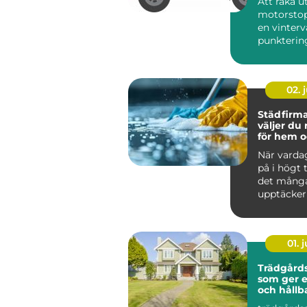
Att råka ut
motorstop
en vinterv
punktering 
02. j
Städfirma 
väljer du 
för hem o
När varda
på i högt
det mång
upptäcker
värdefullt 
hjälp a...
01. j
Trädgårds
som ger 
och hållb