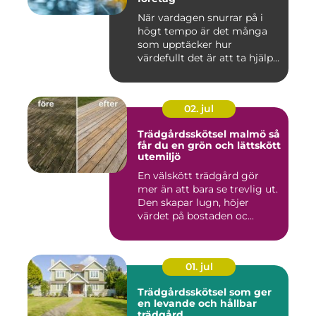
När vardagen snurrar på i
högt tempo är det många
som upptäcker hur
värdefullt det är att ta hjälp
a...
02. jul
Trädgårdsskötsel malmö så
får du en grön och lättskött
utemiljö
En välskött trädgård gör
mer än att bara se trevlig ut.
Den skapar lugn, höjer
värdet på bostaden oc...
01. jul
Trädgårdsskötsel som ger
en levande och hållbar
trädgård