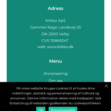
Adress
web:
www.klikko.dk
Menu
Annonsering
Om oss
Cookies
På vores website bruges cookies til at huske dine
indstillinger, statistik og personalisering af indhold og
Kontakta oss
annoncer. Denne information deles med tredjepart. Ved
Sitemap
fortsat brug af websiden godkender du cookiepolitikken.
Ok
Privatlivspolitik