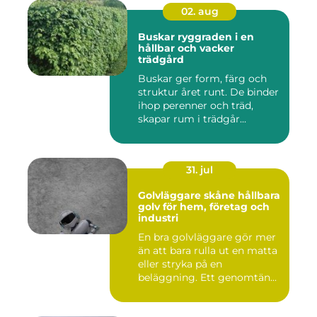
02. aug
Buskar ryggraden i en
hållbar och vacker
trädgård
Buskar ger form, färg och
struktur året runt. De binder
ihop perenner och träd,
skapar rum i trädgår...
31. jul
Golvläggare skåne hållbara
golv för hem, företag och
industri
En bra golvläggare gör mer
än att bara rulla ut en matta
eller stryka på en
beläggning. Ett genomtän...