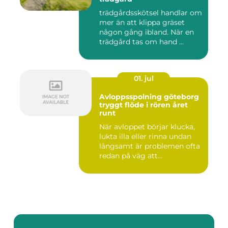
trädgårdsskötsel handlar om
mer än att klippa gräset
någon gång ibland. När en
trädgård tas om hand ...
01. jul
Avloppsspolning göteborg
tryggt flöde i rören året
runt
När avloppet börjar klucka,
lukta illa eller rinna undan
långsamt är problemen ofta
redan på väg att...