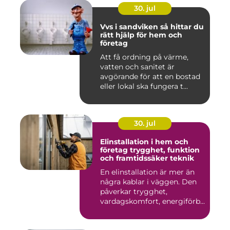
30. jul
Vvs i sandviken så hittar du
rätt hjälp för hem och
företag
Att få ordning på värme,
vatten och sanitet är
avgörande för att en bostad
eller lokal ska fungera t...
30. jul
Elinstallation i hem och
företag trygghet, funktion
och framtidssäker teknik
En elinstallation är mer än
några kablar i väggen. Den
påverkar trygghet,
vardagskomfort, energiförb...