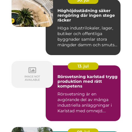
30. jul
Höghöjdsstädning säker
rengöring där ingen stege
räcker
Höga industrilokaler, lager,
butiker och offentliga
byggnader samlar stora
mängder damm och smuts
på...
13. jul
Rörsvetsning karlstad trygg
produktion med rätt
kompetens
Rörsvetsning är en
avgörande del av många
industriella anläggningar i
Karlstad med omnejd.
Bakom var...