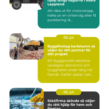
hjälp längs vägarna i södra
Lappland
Att råka ut för motorstopp,
halka av en vinterväg eller få
punktering lå...
02. jul
Byggföretag karlshamn så
väljer du rätt partner för
ditt projekt
Ett byggprojekt påverkar
vardagen, ekonomin och
tryggheten under lång tid
framåt. Därför spelar vale...
02. jul
Städfirma skövde så väljer
du rätt hjälp för hem och
företag