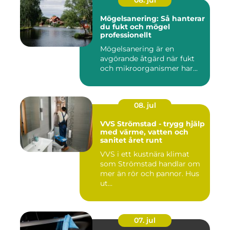
08. jul
Mögelsanering: Så hanterar
du fukt och mögel
professionellt
Mögelsanering är en
avgörande åtgärd när fukt
och mikroorganismer har...
08. jul
VVS Strömstad - trygg hjälp
med värme, vatten och
sanitet året runt
VVS i ett kustnära klimat
som Strömstad handlar om
mer än rör och pannor. Hus
ut...
07. jul