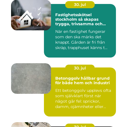
30. jul
Fastighetsskötsel
stockholm så skapas
trygga, trivsamma och
hållbara fastigheter
När en fastighet fungerar
som den ska märks det
knappt. Gården är fri från
skräp, trapphuset känns t...
30. jul
Betonggolv hållbar grund
för både hem och industri
Ett betonggolv upplevs ofta
som självklart först när
något går fel: sprickor,
damm, ojämnheter eller...