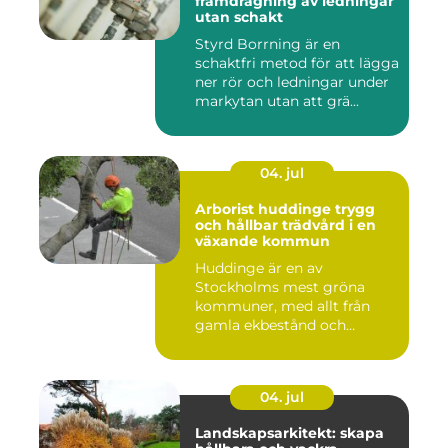
framdragning av ledningar
utan schakt
Styrd Borrning är en
schaktfri metod för att lägga
ner rör och ledningar under
markytan utan att grä...
04. jul
Arborist huddinge trygg
och hållbar trädvård i en
växande kommun
Huddinge är en av
Stockholms mest gröna
kommuner, med allt från
gamla ekbestånd och
naturtomter till...
04. jul
Landskapsarkitekt: skapa