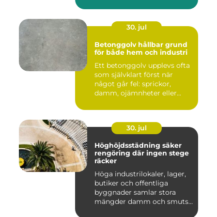
30. jul
Betonggolv hållbar grund
för både hem och industri
Ett betonggolv upplevs ofta
som självklart först när
något går fel: sprickor,
damm, ojämnheter eller...
30. jul
Höghöjdsstädning säker
rengöring där ingen stege
räcker
Höga industrilokaler, lager,
butiker och offentliga
byggnader samlar stora
mängder damm och smuts
på...