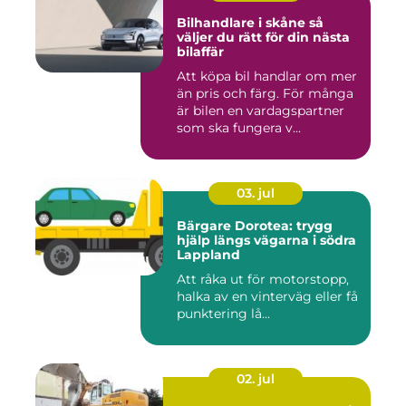
Bilhandlare i skåne så
väljer du rätt för din nästa
bilaffär
Att köpa bil handlar om mer
än pris och färg. För många
är bilen en vardagspartner
som ska fungera v...
03. jul
Bärgare Dorotea: trygg
hjälp längs vägarna i södra
Lappland
Att råka ut för motorstopp,
halka av en vinterväg eller få
punktering lå...
02. jul