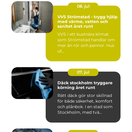
08. jul
VVS Strömstad - trygg hjälp
med värme, vatten och
sanitet året runt
VVS i ett kustnära klimat
som Strömstad handlar om
mer än rör och pannor. Hus
ut...
07. jul
Däck stockholm tryggare
körning året runt
Rätt däck gör stor skillnad
för både säkerhet, komfort
och plånbok. I en stad som
Stockholm, med tvä...