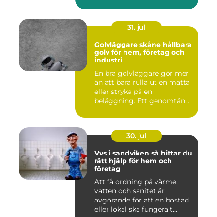
31. jul
Golvläggare skåne hållbara
golv för hem, företag och
industri
En bra golvläggare gör mer
än att bara rulla ut en matta
eller stryka på en
beläggning. Ett genomtän...
30. jul
Vvs i sandviken så hittar du
rätt hjälp för hem och
företag
Att få ordning på värme,
vatten och sanitet är
avgörande för att en bostad
eller lokal ska fungera t...