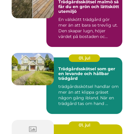
Trädgårdsskötsel malmö så
får du en grön och lättskött
utemiljö
En välskött trädgård gör
mer än att bara se trevlig ut.
Den skapar lugn, höjer
värdet på bostaden oc...
01. jul
Trädgårdsskötsel som ger
en levande och hållbar
trädgård
trädgårdsskötsel handlar om
mer än att klippa gräset
någon gång ibland. När en
trädgård tas om hand ...
01. jul