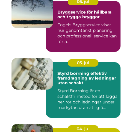
05. jul
Bryggservice för hållbara
och trygga bryggor
Fogels Bryggservice visar
hur genomtänkt planering
och professionell service kan
förlä...
05. jul
Styrd borrning effektiv
framdragning av ledningar
utan schakt
Styrd Borrning är en
schaktfri metod för att lägga
ner rör och ledningar under
markytan utan att grä...
04. jul