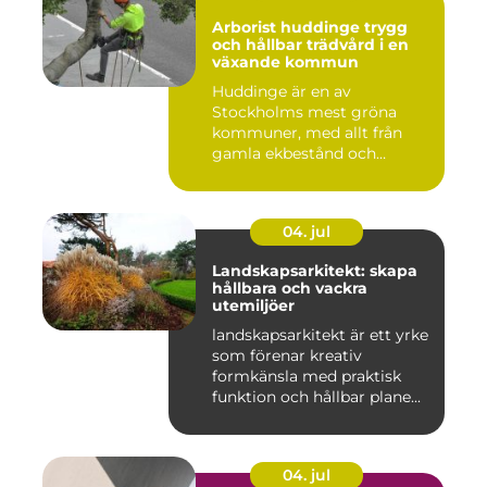
Arborist huddinge trygg
och hållbar trädvård i en
växande kommun
Huddinge är en av
Stockholms mest gröna
kommuner, med allt från
gamla ekbestånd och
naturtomter till...
04. jul
Landskapsarkitekt: skapa
hållbara och vackra
utemiljöer
landskapsarkitekt är ett yrke
som förenar kreativ
formkänsla med praktisk
funktion och hållbar plane...
04. jul