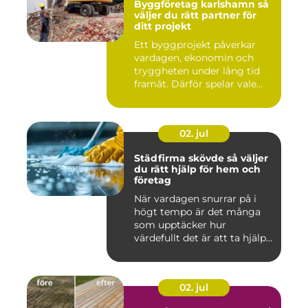
Byggföretag karlshamn så
väljer du rätt partner för
ditt projekt
Ett byggprojekt påverkar
vardagen, ekonomin och
tryggheten under lång tid
framåt. Därför spelar vale...
02. jul
Städfirma skövde så väljer
du rätt hjälp för hem och
företag
När vardagen snurrar på i
högt tempo är det många
som upptäcker hur
värdefullt det är att ta hjälp
a...
02. jul