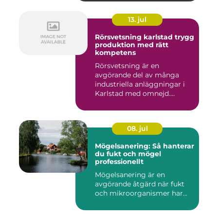
13. jul
Rörsvetsning karlstad trygg
produktion med rätt
kompetens
Rörsvetsning är en
avgörande del av många
industriella anläggningar i
Karlstad med omnejd.
Bakom var...
08. jul
Mögelsanering: Så hanterar
du fukt och mögel
professionellt
Mögelsanering är en
avgörande åtgärd när fukt
och mikroorganismer har...