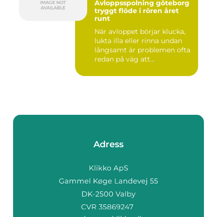
Avloppsspolning göteborg
tryggt flöde i rören året
runt
När avloppet börjar klucka,
lukta illa eller rinna undan
långsamt är problemen ofta
redan på väg att...
Adress