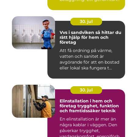
30. jul
Vvs i sandviken så hittar du
rätt hjälp för hem och
företag
Att få ordning på värme,
vatten och sanitet är
avgörande för att en bostad
eller lokal ska fungera t...
30. jul
Elinstallation i hem och
företag trygghet, funktion
och framtidssäker teknik
En elinstallation är mer än
några kablar i väggen. Den
påverkar trygghet,
vardagskomfort, energiförb...