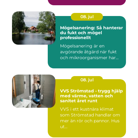
Bakom var...
08. jul
Mögelsanering: Så hanterar
du fukt och mögel
professionellt
Mögelsanering är en
avgörande åtgärd när fukt
och mikroorganismer har...
08. jul
VVS Strömstad - trygg hjälp
med värme, vatten och
sanitet året runt
VVS i ett kustnära klimat
som Strömstad handlar om
mer än rör och pannor. Hus
ut...