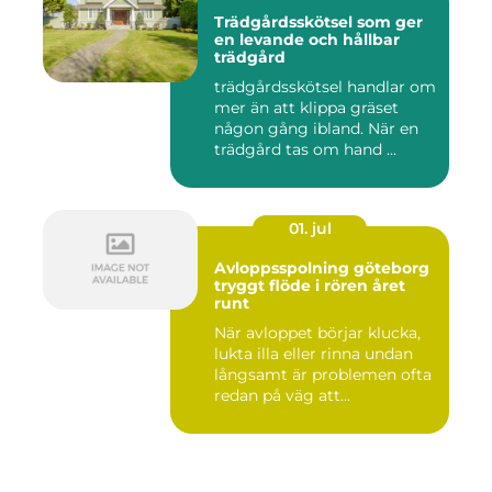
Trädgårdsskötsel som ger
en levande och hållbar
trädgård
trädgårdsskötsel handlar om
mer än att klippa gräset
någon gång ibland. När en
trädgård tas om hand ...
01. jul
Avloppsspolning göteborg
tryggt flöde i rören året
runt
När avloppet börjar klucka,
lukta illa eller rinna undan
långsamt är problemen ofta
redan på väg att...