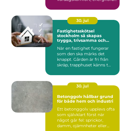
30. jul
Fastighetsskötsel
stockholm så skapas
trygga, trivsamma och
hållbara fastigheter
När en fastighet fungerar
som den ska märks det
knappt. Gården är fri från
skräp, trapphuset känns t...
30. jul
Betonggolv hållbar grund
för både hem och industri
Ett betonggolv upplevs ofta
som självklart först när
något går fel: sprickor,
damm, ojämnheter eller...