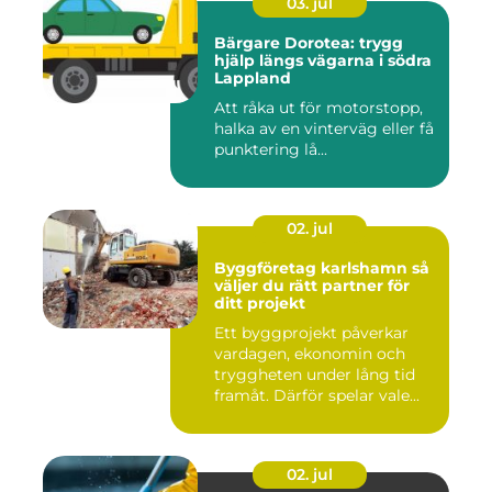
03. jul
Bärgare Dorotea: trygg
hjälp längs vägarna i södra
Lappland
Att råka ut för motorstopp,
halka av en vinterväg eller få
punktering lå...
02. jul
Byggföretag karlshamn så
väljer du rätt partner för
ditt projekt
Ett byggprojekt påverkar
vardagen, ekonomin och
tryggheten under lång tid
framåt. Därför spelar vale...
02. jul