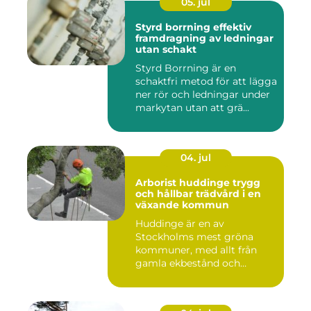
05. jul
Styrd borrning effektiv
framdragning av ledningar
utan schakt
Styrd Borrning är en
schaktfri metod för att lägga
ner rör och ledningar under
markytan utan att grä...
04. jul
Arborist huddinge trygg
och hållbar trädvård i en
växande kommun
Huddinge är en av
Stockholms mest gröna
kommuner, med allt från
gamla ekbestånd och
naturtomter till...