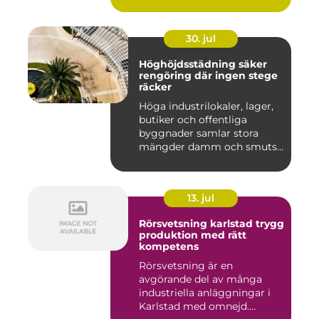
30. jul
Höghöjdsstädning säker
rengöring där ingen stege
räcker
Höga industrilokaler, lager,
butiker och offentliga
byggnader samlar stora
mängder damm och smuts
på...
13. jul
Rörsvetsning karlstad trygg
produktion med rätt
kompetens
Rörsvetsning är en
avgörande del av många
industriella anläggningar i
Karlstad med omnejd.