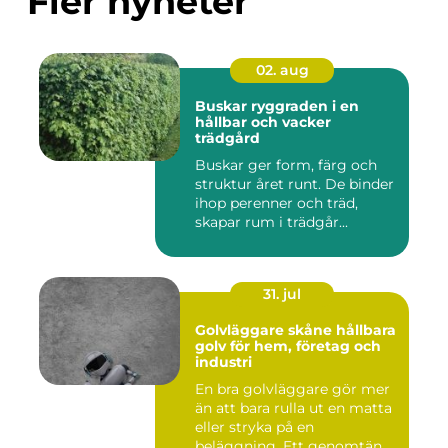
Fler nyheter
02. aug
Buskar ryggraden i en
hållbar och vacker
trädgård
Buskar ger form, färg och
struktur året runt. De binder
ihop perenner och träd,
skapar rum i trädgår...
31. jul
Golvläggare skåne hållbara
golv för hem, företag och
industri
En bra golvläggare gör mer
än att bara rulla ut en matta
eller stryka på en
beläggning. Ett genomtän...