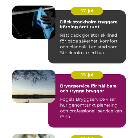
07. jul
Däck stockholm tryggare
körning året runt
Rätt däck gör stor skillnad
för både säkerhet, komfort
och plånbok. I en stad som
Stockholm, med tvä...
05. jul
Bryggservice för hållbara
och trygga bryggor
Fogels Bryggservice visar
hur genomtänkt planering
och professionell service kan
förlä...