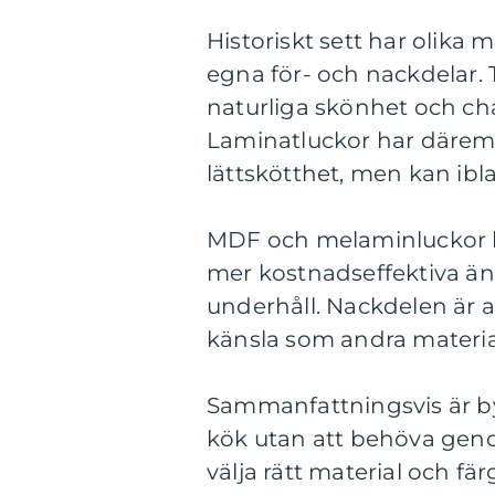
Historiskt sett har olika 
egna för- och nackdelar. T
naturliga skönhet och ch
Laminatluckor har däremot
lättskötthet, men kan ib
MDF och melaminluckor ha
mer kostnadseffektiva än 
underhåll. Nackdelen är 
känsla som andra materia
Sammanfattningsvis är byt
kök utan att behöva gen
välja rätt material och fä