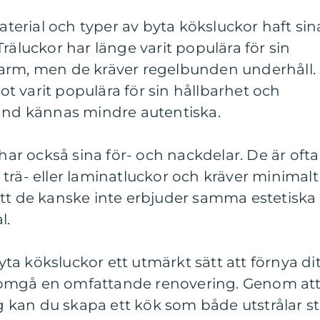
material och typer av byta köksluckor haft sin
räluckor har länge varit populära för sin
arm, men de kräver regelbunden underhåll.
 varit populära för sin hållbarhet och
land kännas mindre autentiska.
r också sina för- och nackdelar. De är ofta
trä- eller laminatluckor och kräver minimalt
att de kanske inte erbjuder samma estetiska
l.
a köksluckor ett utmärkt sätt att förnya dit
omgå en omfattande renovering. Genom at
rg kan du skapa ett kök som både utstrålar sti