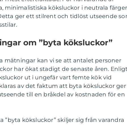
, minimalistiska köksluckor i neutrala färge
 Detta ger ett stilrent och tidlöst utseende s
stilar.
ingar om ”byta köksluckor”
va mätningar kan vi se att antalet personer
ckor har ökat stadigt de senaste åren. Enlig
luckor ut i ungefär vart femte kök vid
klaras av det faktum att byta köksluckor ger
utseende till en bråkdel av kostnaden för en
 ”byta köksluckor” skiljer sig från varandra