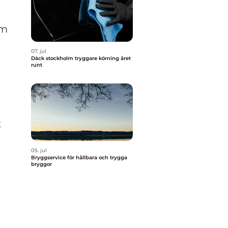
r
om
07. jul
Däck stockholm tryggare körning året
runt
t
05. jul
Bryggservice för hållbara och trygga
bryggor