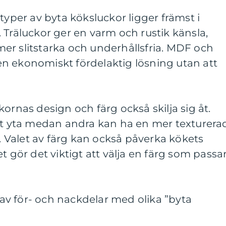
typer av byta köksluckor ligger främst i
 Träluckor ger en varm och rustik känsla,
er slitstarka och underhållsfria. MDF och
n ekonomiskt fördelaktig lösning utan att
ornas design och färg också skilja sig åt.
lät yta medan andra kan ha en mer texturera
r. Valet av färg kan också påverka kökets
t gör det viktigt att välja en färg som passa
v för- och nackdelar med olika ”byta