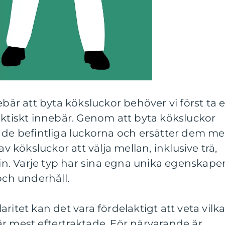
ebär att byta köksluckor behöver vi först ta 
aktiskt innebär. Genom att byta köksluckor
t de befintliga luckorna och ersätter dem m
av köksluckor att välja mellan, inklusive trä,
. Varje typ har sina egna unika egenskaper
och underhåll.
ritet kan det vara fördelaktigt att veta vilk
r mest eftertraktade. För närvarande är