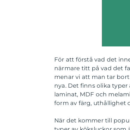
För att förstå vad det inn
närmare titt på vad det f
menar vi att man tar bor
nya. Det finns olika typer 
laminat, MDF och melamin
form av färg, uthållighet 
När det kommer till popula
typer av köksluckor som ä