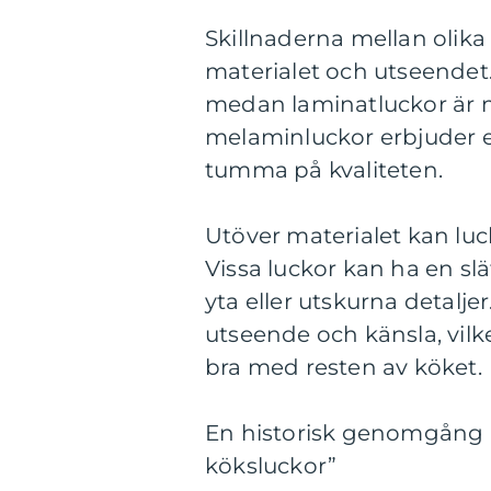
Skillnaderna mellan olika 
materialet och utseendet.
medan laminatluckor är m
melaminluckor erbjuder e
tumma på kvaliteten.
Utöver materialet kan luck
Vissa luckor kan ha en s
yta eller utskurna detalje
utseende och känsla, vilke
bra med resten av köket.
En historisk genomgång a
köksluckor”