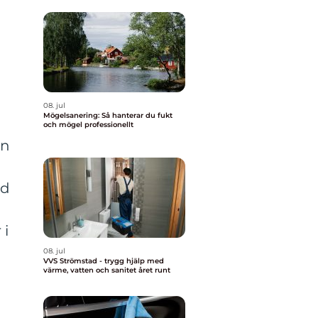
08. jul
Mögelsanering: Så hanterar du fukt
och mögel professionellt
en
ed
 i
08. jul
VVS Strömstad - trygg hjälp med
värme, vatten och sanitet året runt
a