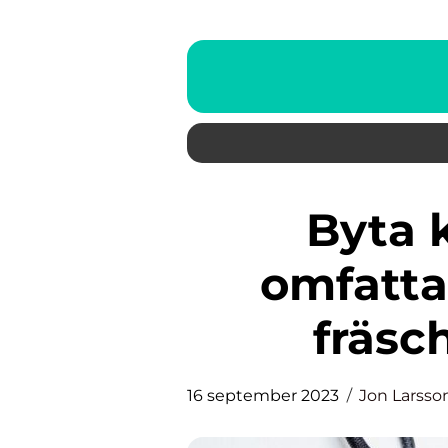
Byta köksluckor – en
omfattan
fräsc
16 september 2023
Jon Larsso