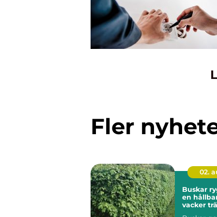
L
Fler nyhet
02. 
Buskar ryggraden i
en hållba
vacker tr