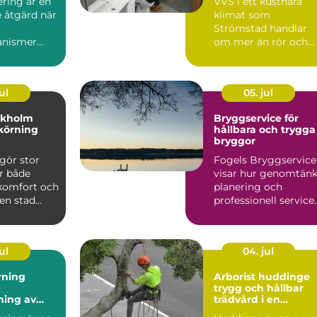
ring är en
VVS i ett kustnära
 åtgärd när
klimat som
Strömstad handlar
anismer
om mer än rör och
pannor. Hus ut...
ul
05. jul
ckholm
Bryggservice för
körning
hållbara och trygga
bryggor
gör stor
Fogels Bryggservice
ör både
visar hur genomtänk
 komfort och
planering och
 en stad
professionell service
kholm, med
kan förlä...
ul
04. jul
rning
Arborist huddinge
trygg och hållbar
ning av
trädvård i en
 utan
växande kommun