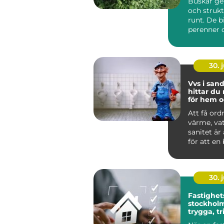
Buskar ge
och strukt
runt. De b
perenner o
skapar rum
30. j
Vvs i sandv
hittar du 
för hem o
Att få ord
värme, va
sanitet är
för att en
lokal ska f
30. j
Fastighet
stockholm så ska
trygga, t
och hållb