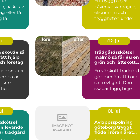
 för
Ett byggprojekt
p, halka av
påverkar vardagen,
äg eller få
ekonomin och
lå...
tryggheten under
lång tid framåt.
Därför spelar vale...
ul
02. jul
skövde så
Trädgårdsskötsel
rätt hjälp
malmö så får du en
ch företag
grön och lättskött
utemiljö
gen snurrar
En välskött trädgård
 tempo är
gör mer än att bara
a som
se trevlig ut. Den
 hur
skapar lugn, höjer
det är att ta
värdet på bostaden
oc...
ul
01. jul
skötsel
Avloppsspolning
en levande
göteborg tryggt
ar trädgård
flöde i rören året
runt