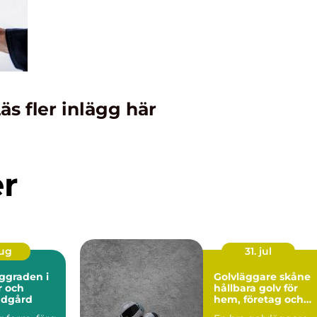
äs fler inlägg här
er
aug
31. jul
Golvläggare skåne
r och
hållbara golv för
ädgård
hem, företag och
industri