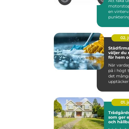
Att råka ut
motorstop
en vinterv
punktering 
02. j
Städfirma 
väljer du 
för hem o
När varda
på i högt
det mång
upptäcker
värdefullt 
hjälp a...
01. j
Trädgårds
som ger 
och hållb