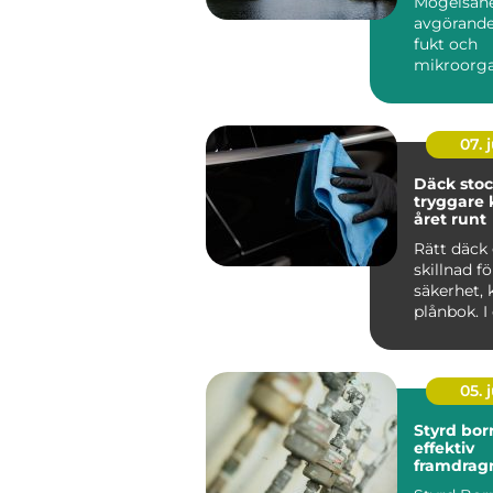
Mögelsane
avgörande
fukt och
mikroorg
har...
07. j
Däck sto
tryggare 
året runt
Rätt däck 
skillnad f
säkerhet,
plånbok. I
som Stoc
tvä...
05. j
Styrd bor
effektiv
framdrag
ledningar