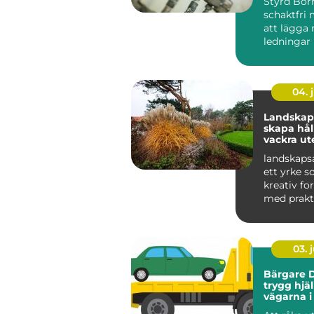
Styrd Bor
schakt
schaktfri 
att lägga 
ledningar
markytan 
grä...
04. j
Landskaps
skapa hål
vackra ut
landskapsa
ett yrke s
kreativ f
med prakt
och hållbar
03. j
Bärgare D
trygg hjä
vägarna i
Lappland