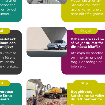
rning är en
Huddinge är en av
metod för
Stockholms mest
ner rör och
gröna kommuner,
 under
med allt från gamla
utan att
ekbestånd och
naturtomter till...
ul
04. jul
arkitekt:
Bilhandlare i skåne
lbara och
så väljer du rätt för
emiljöer
din nästa bilaffär
rkitekt är
Att köpa bil handlar
om förenar
om mer än pris och
ormkänsla
färg. För många är
isk funktion
bilen en
 plane...
vardagspartner som
ska fungera v...
ul
02. jul
orotea:
Byggföretag
lp längs
karlshamn så väljer
 södra
du rätt partner för
ditt projekt