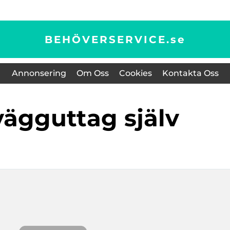
BEHÖVERSERVICE.
se
Annonsering
Om Oss
Cookies
Kontakta Oss
 vägguttag själv