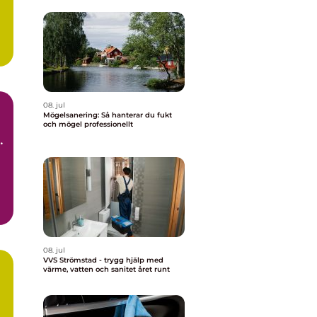
08. jul
Mögelsanering: Så hanterar du fukt
och mögel professionellt
t
d.
08. jul
VVS Strömstad - trygg hjälp med
värme, vatten och sanitet året runt