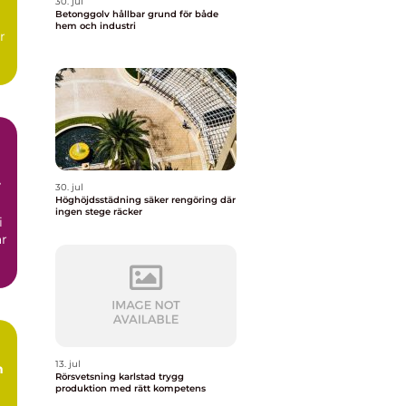
30. jul
Betonggolv hållbar grund för både
hem och industri
r
30. jul
Höghöjdsstädning säker rengöring där
ingen stege räcker
i
ar
13. jul
m
Rörsvetsning karlstad trygg
produktion med rätt kompetens