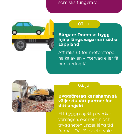
som ska fungera v...
03. jul
Bärgare Dorotea: trygg
hjälp längs vägarna i södra
Lappland
Att råka ut för motorstopp,
halka av en vinterväg eller få
punktering lå...
02. jul
Byggföretag karlshamn så
väljer du rätt partner för
ditt projekt
Ett byggprojekt påverkar
vardagen, ekonomin och
tryggheten under lång tid
framåt. Därför spelar vale...