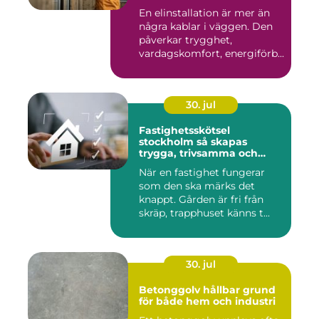
En elinstallation är mer än
några kablar i väggen. Den
påverkar trygghet,
vardagskomfort, energiförb...
30. jul
Fastighetsskötsel
stockholm så skapas
trygga, trivsamma och
hållbara fastigheter
När en fastighet fungerar
som den ska märks det
knappt. Gården är fri från
skräp, trapphuset känns t...
30. jul
Betonggolv hållbar grund
för både hem och industri