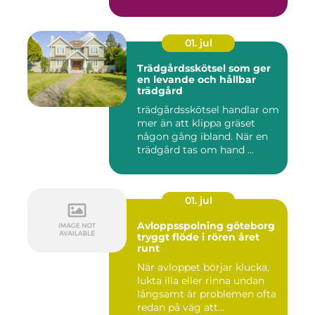
01. jul
Trädgårdsskötsel som ger
en levande och hållbar
trädgård
trädgårdsskötsel handlar om
mer än att klippa gräset
någon gång ibland. När en
trädgård tas om hand ...
01. jul
Avloppsspolning göteborg
tryggt flöde i rören året
runt
När avloppet börjar klucka,
lukta illa eller rinna undan
långsamt är problemen ofta
redan på väg att...