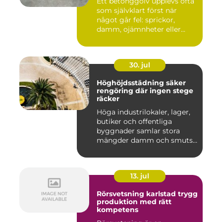
Ett betonggolv upplevs ofta
som självklart först när
något går fel: sprickor,
damm, ojämnheter eller...
30. jul
Höghöjdsstädning säker
rengöring där ingen stege
räcker
Höga industrilokaler, lager,
butiker och offentliga
byggnader samlar stora
mängder damm och smuts
på...
13. jul
Rörsvetsning karlstad trygg
produktion med rätt
kompetens