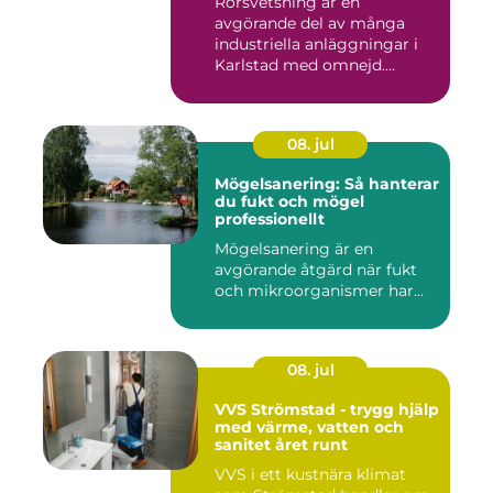
Rörsvetsning är en
avgörande del av många
industriella anläggningar i
Karlstad med omnejd.
Bakom var...
08. jul
Mögelsanering: Så hanterar
du fukt och mögel
professionellt
Mögelsanering är en
avgörande åtgärd när fukt
och mikroorganismer har...
08. jul
VVS Strömstad - trygg hjälp
med värme, vatten och
sanitet året runt
VVS i ett kustnära klimat