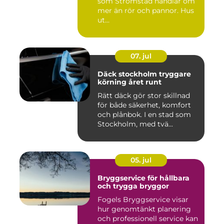
som Strömstad handlar om
mer än rör och pannor. Hus
ut...
07. jul
Däck stockholm tryggare
körning året runt
Rätt däck gör stor skillnad
för både säkerhet, komfort
och plånbok. I en stad som
Stockholm, med tvä...
05. jul
Bryggservice för hållbara
och trygga bryggor
Fogels Bryggservice visar
hur genomtänkt planering
och professionell service kan