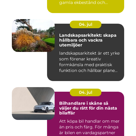
gamla ekbestånd och
naturtomter till...
04. jul
Landskapsarkitekt: skapa
hållbara och vackra
utemiljöer
landskapsarkitekt är ett yrke
som förenar kreativ
formkänsla med praktisk
funktion och hållbar plane...
04. jul
Bilhandlare i skåne så
väljer du rätt för din nästa
bilaffär
Att köpa bil handlar om mer
än pris och färg. För många
är bilen en vardagspartner