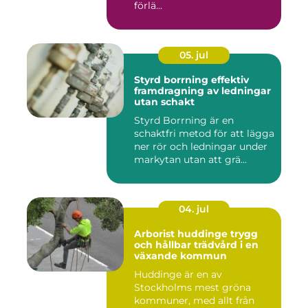
förlä...
05. jul
Styrd borrning effektiv
framdragning av ledningar
utan schakt
Styrd Borrning är en
schaktfri metod för att lägga
ner rör och ledningar under
markytan utan att grä...
04. jul
Arborist huddinge trygg
och hållbar trädvård i en
växande kommun
Huddinge är en av
Stockholms mest gröna
kommuner, med allt från