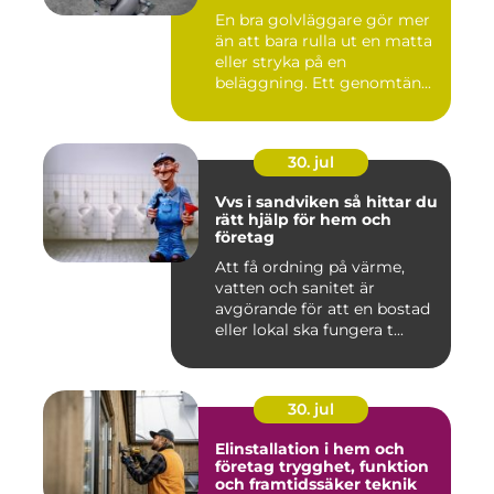
En bra golvläggare gör mer
än att bara rulla ut en matta
eller stryka på en
beläggning. Ett genomtän...
30. jul
Vvs i sandviken så hittar du
rätt hjälp för hem och
företag
Att få ordning på värme,
vatten och sanitet är
avgörande för att en bostad
eller lokal ska fungera t...
30. jul
Elinstallation i hem och
företag trygghet, funktion
och framtidssäker teknik