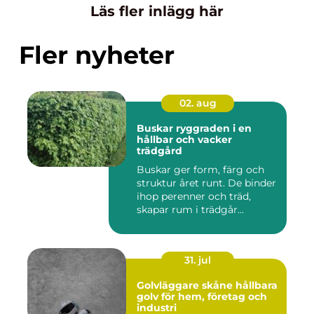
Läs fler inlägg här
Fler nyheter
02. aug
Buskar ryggraden i en
hållbar och vacker
trädgård
Buskar ger form, färg och
struktur året runt. De binder
ihop perenner och träd,
skapar rum i trädgår...
31. jul
Golvläggare skåne hållbara
golv för hem, företag och
industri