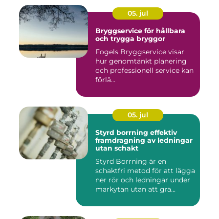
05. jul
Bryggservice för hållbara
och trygga bryggor
Fogels Bryggservice visar
hur genomtänkt planering
och professionell service kan
förlä...
05. jul
Styrd borrning effektiv
framdragning av ledningar
utan schakt
Styrd Borrning är en
schaktfri metod för att lägga
ner rör och ledningar under
markytan utan att grä...