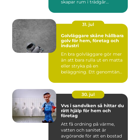
skapar rum i trädgår...
31. jul
Golvläggare skåne hållbara
golv för hem, företag och
industri
En bra golvläggare gör mer
än att bara rulla ut en matta
eller stryka på en
beläggning. Ett genomtän...
30. jul
Vvs i sandviken så hittar du
rätt hjälp för hem och
företag
Att få ordning på värme,
vatten och sanitet är
avgörande för att en bostad