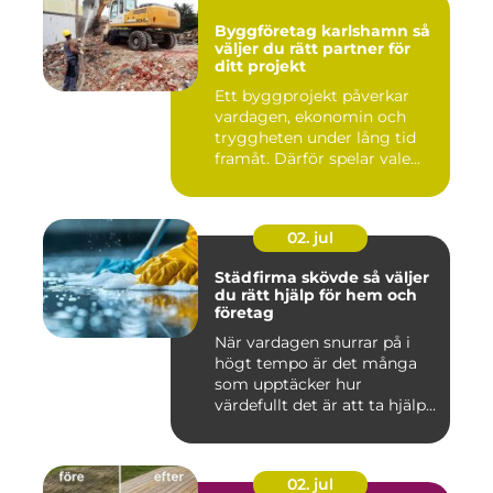
Byggföretag karlshamn så
väljer du rätt partner för
ditt projekt
Ett byggprojekt påverkar
vardagen, ekonomin och
tryggheten under lång tid
framåt. Därför spelar vale...
02. jul
Städfirma skövde så väljer
du rätt hjälp för hem och
företag
När vardagen snurrar på i
högt tempo är det många
som upptäcker hur
värdefullt det är att ta hjälp
a...
02. jul