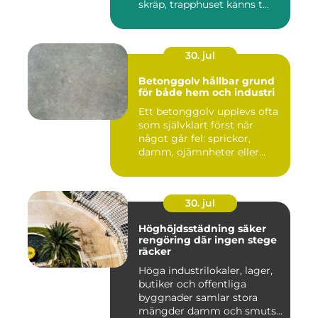
skräp, trapphuset känns t...
30. jul
Betonggolv hållbar grund
för både hem och industri
Ett betonggolv upplevs ofta
som självklart först när
något går fel: sprickor,
damm, ojämnheter eller...
30. jul
Höghöjdsstädning säker
rengöring där ingen stege
räcker
Höga industrilokaler, lager,
butiker och offentliga
byggnader samlar stora
mängder damm och smuts