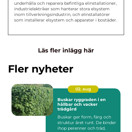
underhålla och reparera befintliga elinstallationer,
industrielektriker som hanterar stora elsystem
inom tillverkningsindustrin, och elinstallatörer
som installerar elsystem och apparater i bostäder.
Läs fler inlägg här
Fler nyheter
02. aug
Buskar ryggraden i en
hållbar och vacker
trädgård
Buskar ger form, färg och
struktur året runt. De binder
ihop perenner och träd,