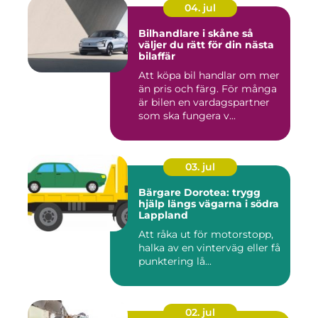
04. jul
Bilhandlare i skåne så
väljer du rätt för din nästa
bilaffär
Att köpa bil handlar om mer
än pris och färg. För många
är bilen en vardagspartner
som ska fungera v...
03. jul
Bärgare Dorotea: trygg
hjälp längs vägarna i södra
Lappland
Att råka ut för motorstopp,
halka av en vinterväg eller få
punktering lå...
02. jul