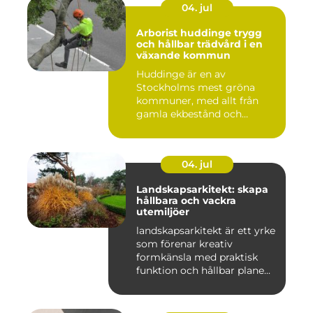
04. jul
Arborist huddinge trygg
och hållbar trädvård i en
växande kommun
Huddinge är en av
Stockholms mest gröna
kommuner, med allt från
gamla ekbestånd och
naturtomter till...
04. jul
Landskapsarkitekt: skapa
hållbara och vackra
utemiljöer
landskapsarkitekt är ett yrke
som förenar kreativ
formkänsla med praktisk
funktion och hållbar plane...