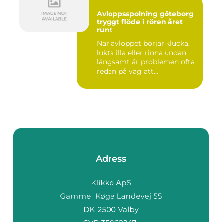
Avloppsspolning göteborg
tryggt flöde i rören året
runt
När avloppet börjar klucka,
lukta illa eller rinna undan
långsamt är problemen ofta
redan på väg att...
Adress