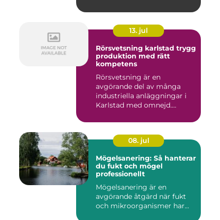
på...
13. jul
Rörsvetsning karlstad trygg
produktion med rätt
kompetens
Rörsvetsning är en
avgörande del av många
industriella anläggningar i
Karlstad med omnejd.
Bakom var...
08. jul
Mögelsanering: Så hanterar
du fukt och mögel
professionellt
Mögelsanering är en
avgörande åtgärd när fukt
och mikroorganismer har...