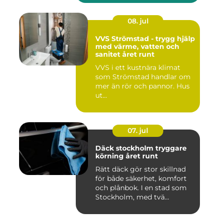
08. jul
VVS Strömstad - trygg hjälp
med värme, vatten och
sanitet året runt
VVS i ett kustnära klimat
som Strömstad handlar om
mer än rör och pannor. Hus
ut...
07. jul
Däck stockholm tryggare
körning året runt
Rätt däck gör stor skillnad
för både säkerhet, komfort
och plånbok. I en stad som
Stockholm, med tvä...