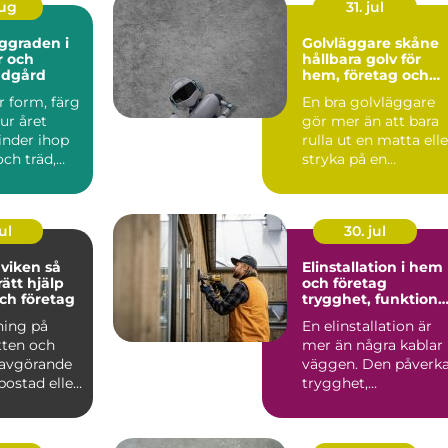
aug
31. jul
Golvläggare skåne
r och
hållbara golv för
ädgård
hem, företag och
industri
r form, färg
En bra golvläggare
ur året
gör mer än att bara
inder ihop
rulla ut en matta elle
ch träd,
stryka på en
 i trädgår...
beläggning. Ett
genomtän...
ul
30. jul
iken så
Elinstallation i hem
rätt hjälp
och företag
ch företag
trygghet, funktion
och framtidssäker
ning på
En elinstallation är
teknik
tten och
mer än några kablar 
 avgörande
väggen. Den påverk
 bostad eller
trygghet,
ungera t...
vardagskomfort,
energiförb...