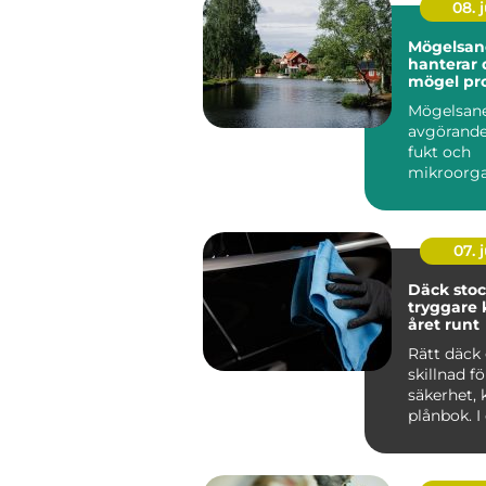
08. j
Mögelsane
hanterar 
mögel pro
Mögelsane
avgörande
fukt och
mikroorg
har...
07. j
Däck sto
tryggare 
året runt
Rätt däck 
skillnad f
säkerhet,
plånbok. I
som Stoc
tvä...