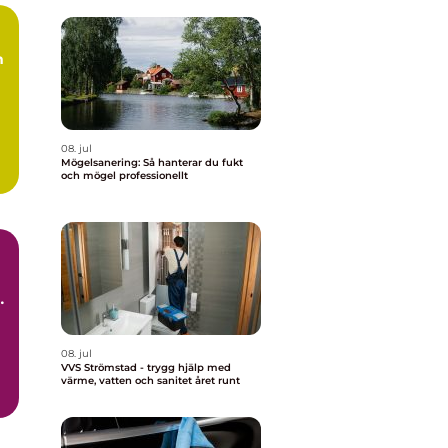
m
08. jul
Mögelsanering: Så hanterar du fukt
och mögel professionellt
t
08. jul
VVS Strömstad - trygg hjälp med
värme, vatten och sanitet året runt
d.