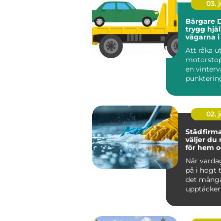
03. j
Bärgare D
trygg hjä
vägarna i
Lappland
Att råka ut
motorstop
en vinterv
punktering 
02. j
Städfirma 
väljer du 
för hem o
När varda
på i högt
det mång
upptäcker
värdefullt 
hjälp a...