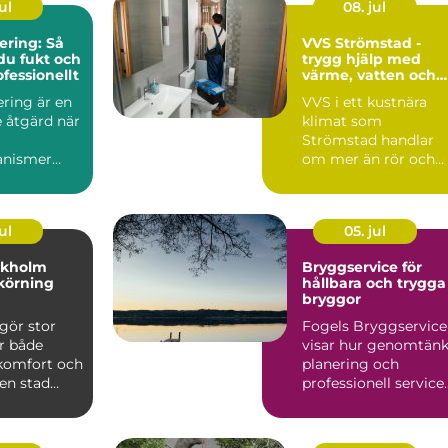
ul
08. jul
ring: Så
VVS Strömstad -
du fukt och
trygg hjälp med
fessionellt
värme, vatten och
sanitet året runt
ring är en
VVS i ett kustnära
 åtgärd när
klimat som
Strömstad handlar
anismer
om mer än rör och
pannor. Hus ut...
ul
05. jul
ckholm
Bryggservice för
körning
hållbara och trygga
bryggor
gör stor
Fogels Bryggservice
ör både
visar hur genomtänk
 komfort och
planering och
 en stad
professionell service
kholm, med
kan förlä...