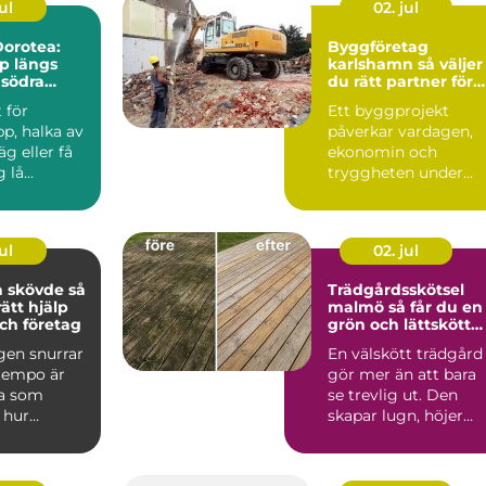
ul
02. jul
orotea:
Byggföretag
lp längs
karlshamn så väljer
 södra
du rätt partner för
ditt projekt
 för
Ett byggprojekt
p, halka av
påverkar vardagen,
äg eller få
ekonomin och
lå...
tryggheten under
lång tid framåt.
Därför spelar vale...
ul
02. jul
skövde så
Trädgårdsskötsel
rätt hjälp
malmö så får du en
ch företag
grön och lättskött
utemiljö
gen snurrar
En välskött trädgård
 tempo är
gör mer än att bara
a som
se trevlig ut. Den
 hur
skapar lugn, höjer
det är att ta
värdet på bostaden
oc...