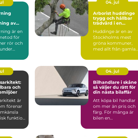
ul
04. jul
rning
Arborist huddinge
trygg och hållbar
ning av
trädvård i en
 utan
växande kommun
rning är en
Huddinge är en av
metod för
Stockholms mest
ner rör och
gröna kommuner,
 under
med allt från gamla
utan att
ekbestånd och
naturtomter till...
ul
04. jul
arkitekt:
Bilhandlare i skåne
lbara och
så väljer du rätt för
emiljöer
din nästa bilaffär
rkitekt är
Att köpa bil handlar
om förenar
om mer än pris och
ormkänsla
färg. För många är
isk funktion
bilen en
 plane...
vardagspartner som
ska fungera v...