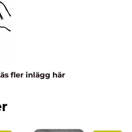
äs fler inlägg här
er