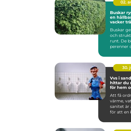
02. 
Buskar ryggraden i
en hållba
vacker tr
Buskar ge
och strukt
runt. De b
perenner o
skapar rum
30. j
Vvs i sandv
hittar du 
för hem o
Att få ord
värme, va
sanitet är
för att en
lokal ska f