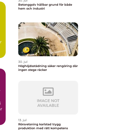
30. jul
Betonggolv hållbar grund för både
hem och industri
r
30. jul
Höghöjdsstädning säker rengöring där
ingen stege räcker
i
ar
13. jul
Rörsvetsning karlstad trygg
produktion med rätt kompetens