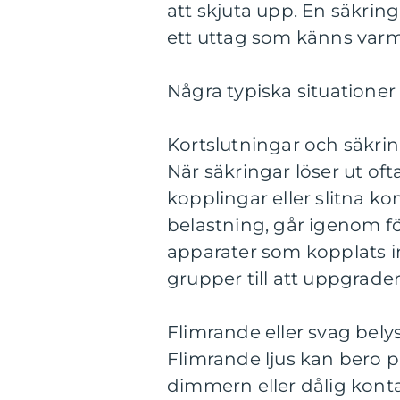
att skjuta upp. En säkrin
ett uttag som känns varmt
Några typiska situationer 
Kortslutningar och säkrin
När säkringar löser ut of
kopplingar eller slitna k
belastning, går igenom fö
apparater som kopplats in
grupper till att uppgrader
Flimrande eller svag bely
Flimrande ljus kan bero på 
dimmern eller dålig kont