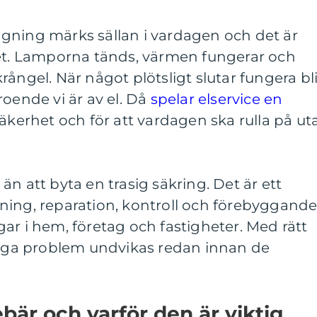
gning märks sällan i vardagen och det är
det. Lamporna tänds, värmen fungerar och
ångel. När något plötsligt slutar fungera bli
roende vi är av el. Då
spelar elservice en
säkerhet och för att vardagen ska rulla på ut
n att byta en trasig säkring. Det är ett
ning, reparation, kontroll och förebyggand
ar i hem, företag och fastigheter. Med rätt
många problem undvikas redan innan de
bär och varför den är viktig