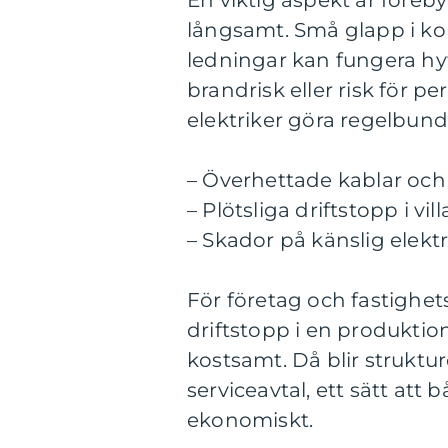
En viktig aspekt är föreb
långsamt. Små glapp i ko
ledningar kan fungera hy
brandrisk eller risk för 
elektriker göra regelbund
– Överhettade kablar och
– Plötsliga driftstopp i vill
– Skador på känslig elekt
För företag och fastighets
driftstopp i en produktion
kostsamt. Då blir struktur
serviceavtal, ett sätt at
ekonomiskt.