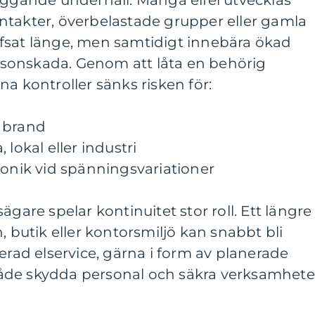
yggande underhåll. Många elfel utvecklas
ntakter, överbelastade grupper eller gamla
fsat länge, men samtidigt innebära ökad
personskada. Genom att låta en behörig
na kontroller sänks risken för:
 brand
a, lokal eller industri
ronik vid spänningsvariationer
ägare spelar kontinuitet stor roll. Ett längre
, butik eller kontorsmiljö kan snabbt bli
erad elservice, gärna i form av planerade
t både skydda personal och säkra verksamhet