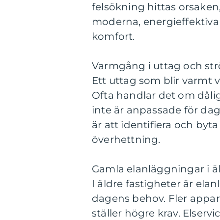
felsökning hittas orsake
moderna, energieffektiva 
komfort.
Varmgång i uttag och st
Ett uttag som blir varmt 
Ofta handlar det om dålig
inte är anpassade för dag
är att identifiera och by
överhettning.
Gamla elanläggningar i ä
I äldre fastigheter är el
dagens behov. Fler appar
ställer högre krav. Elserv