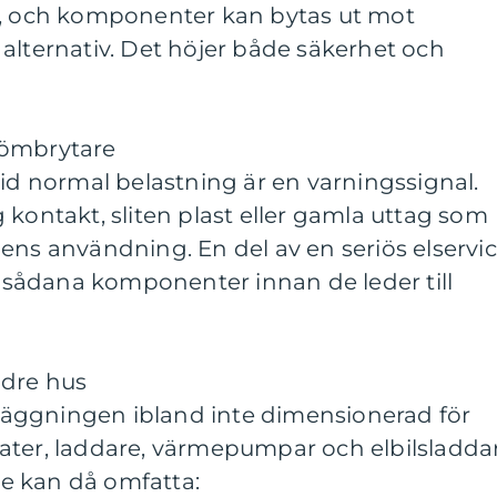
n, och komponenter kan bytas ut mot
alternativ. Det höjer både säkerhet och
römbrytare
vid normal belastning är en varningssignal.
 kontakt, sliten plast eller gamla uttag som
ens användning. En del av en seriös elservi
ta sådana komponenter innan de leder till
ldre hus
anläggningen ibland inte dimensionerad för
ater, laddare, värmepumpar och elbilsladda
ice kan då omfatta: