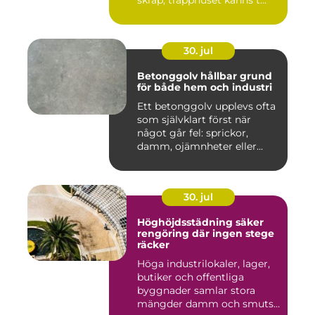
skräp, trapphuset känns t...
30. jul
Betonggolv hållbar grund
för både hem och industri
Ett betonggolv upplevs ofta
som självklart först när
något går fel: sprickor,
damm, ojämnheter eller...
30. jul
Höghöjdsstädning säker
rengöring där ingen stege
räcker
Höga industrilokaler, lager,
butiker och offentliga
byggnader samlar stora
mängder damm och smuts