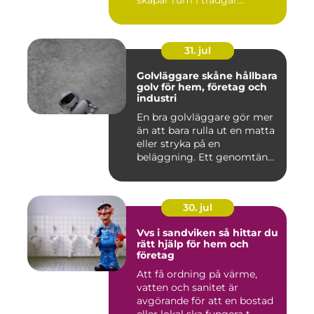
skapar rum i trädgår...
31. jul
Golvläggare skåne hållbara
golv för hem, företag och
industri
En bra golvläggare gör mer
än att bara rulla ut en matta
eller stryka på en
beläggning. Ett genomtän...
30. jul
Vvs i sandviken så hittar du
rätt hjälp för hem och
företag
Att få ordning på värme,
vatten och sanitet är
avgörande för att en bostad