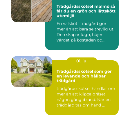
Trädgårdsskötsel malmö så
får du en grön och lättskött
utemiljö
En välskött trädgård gör
mer än att bara se trevlig ut.
Den skapar lugn, höjer
värdet på bostaden oc...
01. jul
Trädgårdsskötsel som ger
en levande och hållbar
trädgård
trädgårdsskötsel handlar om
mer än att klippa gräset
någon gång ibland. När en
trädgård tas om hand ...