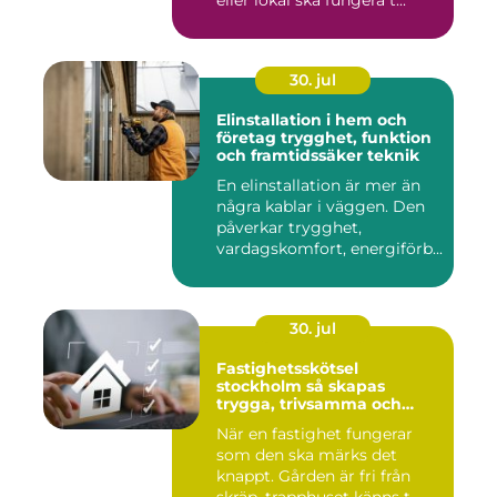
eller lokal ska fungera t...
30. jul
Elinstallation i hem och
företag trygghet, funktion
och framtidssäker teknik
En elinstallation är mer än
några kablar i väggen. Den
påverkar trygghet,
vardagskomfort, energiförb...
30. jul
Fastighetsskötsel
stockholm så skapas
trygga, trivsamma och
hållbara fastigheter
När en fastighet fungerar
som den ska märks det
knappt. Gården är fri från