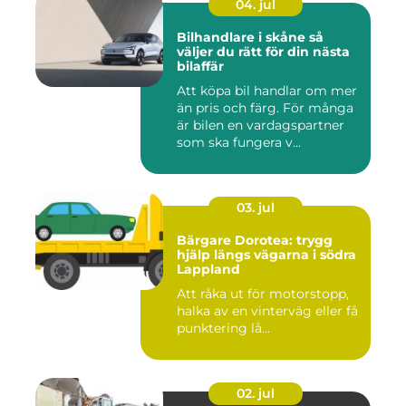
04. jul
Bilhandlare i skåne så
väljer du rätt för din nästa
bilaffär
Att köpa bil handlar om mer
än pris och färg. För många
är bilen en vardagspartner
som ska fungera v...
03. jul
Bärgare Dorotea: trygg
hjälp längs vägarna i södra
Lappland
Att råka ut för motorstopp,
halka av en vinterväg eller få
punktering lå...
02. jul