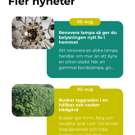
Fler nyheter
09. aug
Renovera lampa så ger du
belysningen nytt liv i
hemmet
Att renovera en äldre lampa
handlar om mer än att byta
en sliten sladd. När en
gammal bordslampa, go...
02. aug
Buskar ryggraden i en
hållbar och vacker
trädgård
Buskar ger form, färg och
struktur året runt. De binder
ihop perenner och träd,