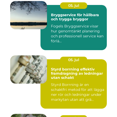
05. jul
Bryggservice för hållbara
och trygga bryggor
Fogels Bryggservice visar
hur genomtänkt planering
och professionell service kan
förlä...
05. jul
Styrd borrning effektiv
framdragning av ledningar
utan schakt
Styrd Borrning är en
schaktfri metod för att lägga
ner rör och ledningar under
markytan utan att grä...