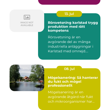
på...
13. jul
Rörsvetsning karlstad trygg
produktion med rätt
kompetens
Rörsvetsning är en
avgörande del av många
industriella anläggningar i
Karlstad med omnejd.
Bakom var...
08. jul
Mögelsanering: Så hanterar
du fukt och mögel
professionellt
Mögelsanering är en
avgörande åtgärd när fukt
och mikroorganismer har...