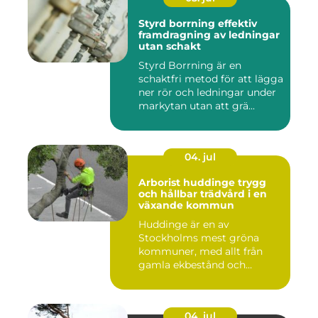
Styrd borrning effektiv
framdragning av ledningar
utan schakt
Styrd Borrning är en
schaktfri metod för att lägga
ner rör och ledningar under
markytan utan att grä...
04. jul
Arborist huddinge trygg
och hållbar trädvård i en
växande kommun
Huddinge är en av
Stockholms mest gröna
kommuner, med allt från
gamla ekbestånd och
naturtomter till...
04. jul