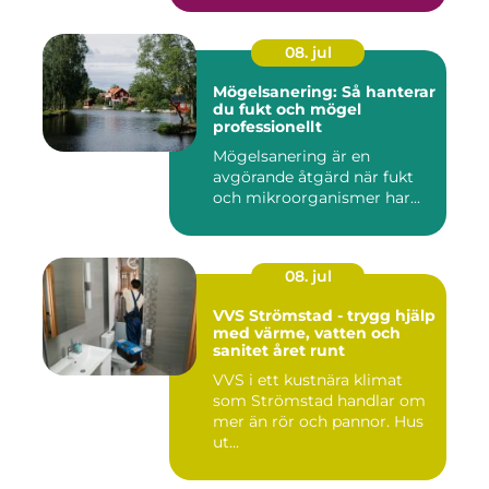
08. jul
Mögelsanering: Så hanterar
du fukt och mögel
professionellt
Mögelsanering är en
avgörande åtgärd när fukt
och mikroorganismer har...
08. jul
VVS Strömstad - trygg hjälp
med värme, vatten och
sanitet året runt
VVS i ett kustnära klimat
som Strömstad handlar om
mer än rör och pannor. Hus
ut...