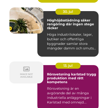
30. jul
Höghöjdsstädning säker
rengöring där ingen stege
räcker
Höga industrilokaler, lager,
butiker och offentliga
byggnader samlar stora
mängder damm och smuts
på...
13. jul
Rörsvetsning karlstad trygg
produktion med rätt
kompetens
Rörsvetsning är en
avgörande del av många
industriella anläggningar i
Karlstad med omnejd.
Bakom var...