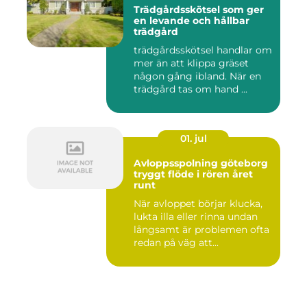
Trädgårdsskötsel som ger
en levande och hållbar
trädgård
trädgårdsskötsel handlar om
mer än att klippa gräset
någon gång ibland. När en
trädgård tas om hand ...
01. jul
Avloppsspolning göteborg
tryggt flöde i rören året
runt
När avloppet börjar klucka,
lukta illa eller rinna undan
långsamt är problemen ofta
redan på väg att...