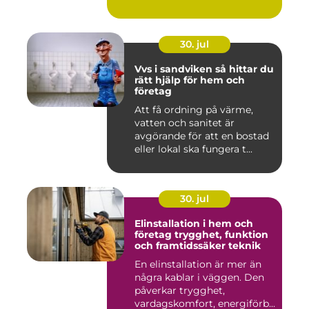
30. jul
Vvs i sandviken så hittar du
rätt hjälp för hem och
företag
Att få ordning på värme,
vatten och sanitet är
avgörande för att en bostad
eller lokal ska fungera t...
30. jul
Elinstallation i hem och
företag trygghet, funktion
och framtidssäker teknik
En elinstallation är mer än
några kablar i väggen. Den
påverkar trygghet,
vardagskomfort, energiförb...