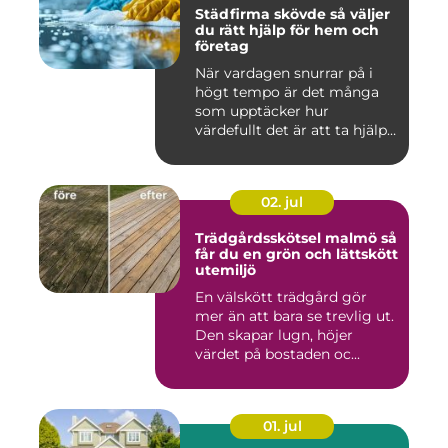
Städfirma skövde så väljer
du rätt hjälp för hem och
företag
När vardagen snurrar på i
högt tempo är det många
som upptäcker hur
värdefullt det är att ta hjälp
a...
02. jul
Trädgårdsskötsel malmö så
får du en grön och lättskött
utemiljö
En välskött trädgård gör
mer än att bara se trevlig ut.
Den skapar lugn, höjer
värdet på bostaden oc...
01. jul