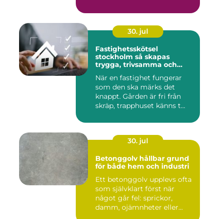
30. jul
Fastighetsskötsel
stockholm så skapas
trygga, trivsamma och
hållbara fastigheter
När en fastighet fungerar
som den ska märks det
knappt. Gården är fri från
skräp, trapphuset känns t...
30. jul
Betonggolv hållbar grund
för både hem och industri
Ett betonggolv upplevs ofta
som självklart först när
något går fel: sprickor,
damm, ojämnheter eller...