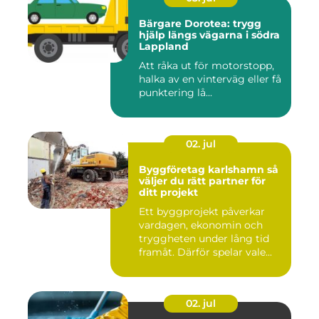
Bärgare Dorotea: trygg
hjälp längs vägarna i södra
Lappland
Att råka ut för motorstopp,
halka av en vinterväg eller få
punktering lå...
02. jul
Byggföretag karlshamn så
väljer du rätt partner för
ditt projekt
Ett byggprojekt påverkar
vardagen, ekonomin och
tryggheten under lång tid
framåt. Därför spelar vale...
02. jul