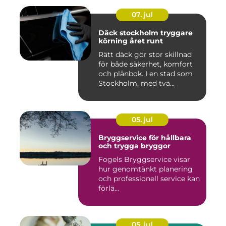
07. jul
Däck stockholm tryggare
körning året runt
Rätt däck gör stor skillnad
för både säkerhet, komfort
och plånbok. I en stad som
Stockholm, med tvä...
05. jul
Bryggservice för hållbara
och trygga bryggor
Fogels Bryggservice visar
hur genomtänkt planering
och professionell service kan
förlä...
05. jul