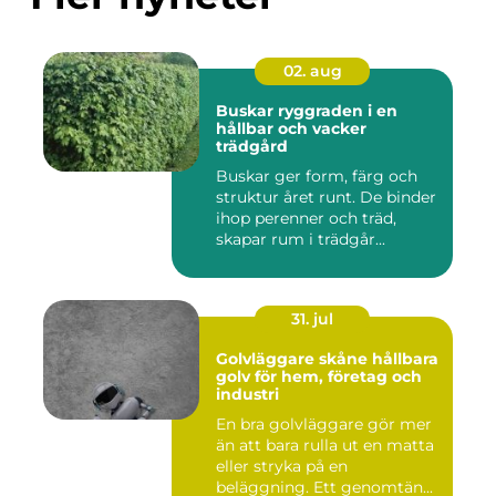
02. aug
Buskar ryggraden i en
hållbar och vacker
trädgård
Buskar ger form, färg och
struktur året runt. De binder
ihop perenner och träd,
skapar rum i trädgår...
31. jul
Golvläggare skåne hållbara
golv för hem, företag och
industri
En bra golvläggare gör mer
än att bara rulla ut en matta
eller stryka på en
beläggning. Ett genomtän...