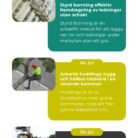
Styrd borrning effektiv
framdragning av ledningar
utan schakt
Styrd Borrning är en
schaktfri metod för att lägga
ner rör och ledningar under
markytan utan att grä...
04. jul
Arborist huddinge trygg
och hållbar trädvård i en
växande kommun
Huddinge är en av
Stockholms mest gröna
kommuner, med allt från
gamla ekbestånd och
naturtomter till...
04. jul