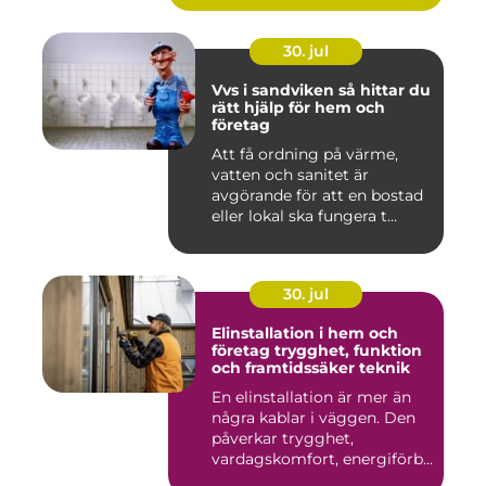
30. jul
Vvs i sandviken så hittar du
rätt hjälp för hem och
företag
Att få ordning på värme,
vatten och sanitet är
avgörande för att en bostad
eller lokal ska fungera t...
30. jul
Elinstallation i hem och
företag trygghet, funktion
och framtidssäker teknik
En elinstallation är mer än
några kablar i väggen. Den
påverkar trygghet,
vardagskomfort, energiförb...