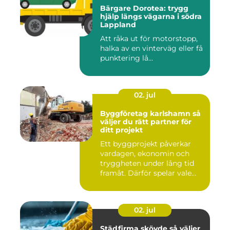
Bärgare Dorotea: trygg
hjälp längs vägarna i södra
Lappland
Att råka ut för motorstopp,
halka av en vinterväg eller få
punktering lå...
02. jul
Byggföretag karlshamn så
väljer du rätt partner för
ditt projekt
Ett byggprojekt påverkar
vardagen, ekonomin och
tryggheten under lång tid
framåt. Därför spelar vale...
02. jul
Städfirma skövde så väljer