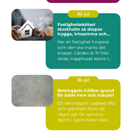
30. jul
Fastighetsskötsel
stockholm så skapas
trygga, trivsamma och
hållbara fastigheter
När en fastighet fungerar
som den ska märks det
knappt. Gården är fri från
skräp, trapphuset känns t...
30. jul
Betonggolv hållbar grund
för både hem och industri
Ett betonggolv upplevs ofta
som självklart först när
något går fel: sprickor,
damm, ojämnheter eller...