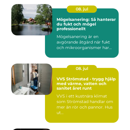
08. jul
Mögelsanering: Så hanterar
du fukt och mögel
professionellt
Mögelsanering är en
avgörande åtgärd när fukt
och mikroorganismer har...
08. jul
VVS Strömstad - trygg hjälp
med värme, vatten och
sanitet året runt
VVS i ett kustnära klimat
som Strömstad handlar om
mer än rör och pannor. Hus
ut...