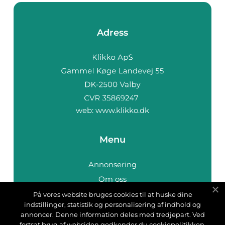
Adress
web:
www.klikko.dk
Menu
Annonsering
Om oss
Cookies
På vores website bruges cookies til at huske dine
indstillinger, statistik og personalisering af indhold og
Kontakta oss
annoncer. Denne information deles med tredjepart. Ved
Sitemap
fortsat brug af websiden godkender du cookiepolitikken.