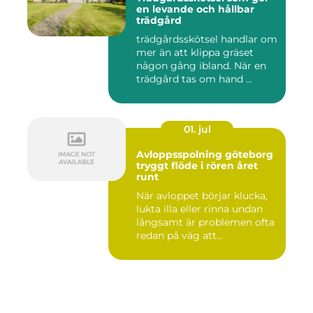
en levande och hållbar
trädgård
trädgårdsskötsel handlar om
mer än att klippa gräset
någon gång ibland. När en
trädgård tas om hand ...
01. jul
Avloppsspolning göteborg
tryggt flöde i rören året
runt
När avloppet börjar klucka,
lukta illa eller rinna undan
långsamt är problemen ofta
redan på väg att...