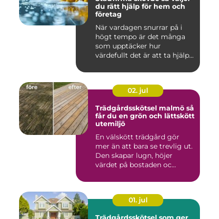
du rätt hjälp för hem och
företag
När vardagen snurrar på i
högt tempo är det många
som upptäcker hur
värdefullt det är att ta hjälp
a...
02. jul
Trädgårdsskötsel malmö så
får du en grön och lättskött
utemiljö
En välskött trädgård gör
mer än att bara se trevlig ut.
Den skapar lugn, höjer
värdet på bostaden oc...
01. jul
Trädgårdsskötsel som ger