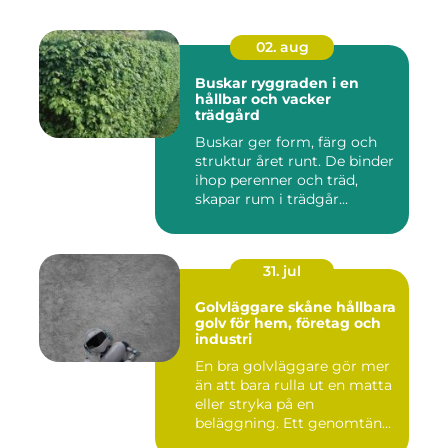
02. aug
Buskar ryggraden i en
hållbar och vacker
trädgård
Buskar ger form, färg och
struktur året runt. De binder
ihop perenner och träd,
skapar rum i trädgår...
31. jul
Golvläggare skåne hållbara
golv för hem, företag och
industri
En bra golvläggare gör mer
än att bara rulla ut en matta
eller stryka på en
beläggning. Ett genomtän...