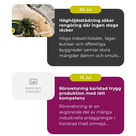
30. jul
Höghöjdsstädning säker
rengöring där ingen stege
räcker
Höga industrilokaler, lager,
butiker och offentliga
byggnader samlar stora
mängder damm och smuts
på...
13. jul
Rörsvetsning karlstad trygg
produktion med rätt
kompetens
Rörsvetsning är en
avgörande del av många
industriella anläggningar i
Karlstad med omnejd.
Bakom var...