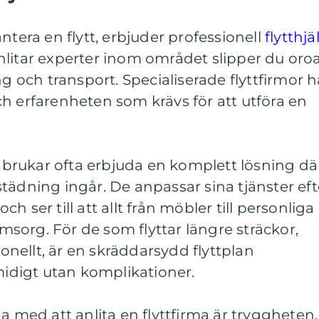
ntera en flytt, erbjuder professionell
flytthjä
nlitar experter inom området slipper du oro
ng och transport. Specialiserade flyttfirmor h
h erfarenheten som krävs för att utföra en
er brukar ofta erbjuda en komplett lösning dä
ttstädning ingår. De anpassar sina tjänster eft
 ser till att allt från möbler till personliga
sorg. För de som flyttar längre sträckor,
ionellt, är en skräddarsydd flyttplan
smidigt utan komplikationer.
a med att anlita en flyttfirma är tryggheten.