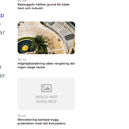
30. jul
Betonggolv hållbar grund för både
hem och industri
lp
a
ar
30. jul
Höghöjdsstädning säker rengöring där
r
ingen stege räcker
er
13. jul
Rörsvetsning karlstad trygg
produktion med rätt kompetens