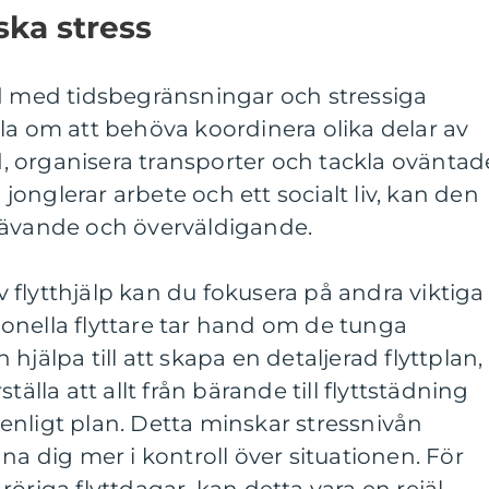
ska stress
ad med tidsbegränsningar och stressiga
la om att behöva koordinera olika delar av
id, organisera transporter och tackla oväntad
onglerar arbete och ett socialt liv, kan den
rävande och överväldigande.
flytthjälp kan du fokusera på andra viktiga
onella flyttare tar hand om de tunga
hjälpa till att skapa en detaljerad flyttplan,
tälla att allt från bärande till flyttstädning
enligt plan. Detta minskar stressnivån
na dig mer i kontroll över situationen. För
öriga flyttdagar, kan detta vara en rejäl