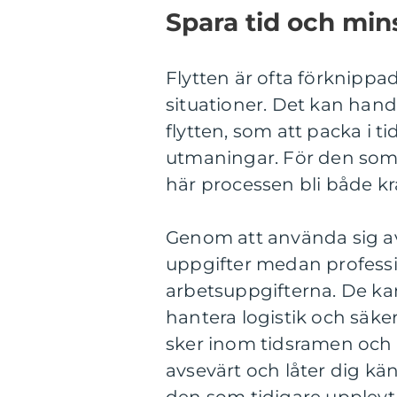
Spara tid och min
Flytten är ofta förknipp
situationer. Det kan hand
flytten, som att packa i t
utmaningar. För den som j
här processen bli både k
Genom att använda sig av 
uppgifter medan professi
arbetsuppgifterna. De kan 
hantera logistik och säkers
sker inom tidsramen och 
avsevärt och låter dig kän
den som tidigare upplevt r