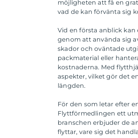
möjligheten att få en grati
vad de kan förvänta sig 
Vid en första anblick kan d
genom att använda sig av 
skador och oväntade utgift
packmaterial eller hante
kostnaderna. Med flytthjä
aspekter, vilket gör det e
längden.
För den som letar efter en 
Flyttförmedlingen ett ut
branschen erbjuder de an
flyttar, vare sig det handl