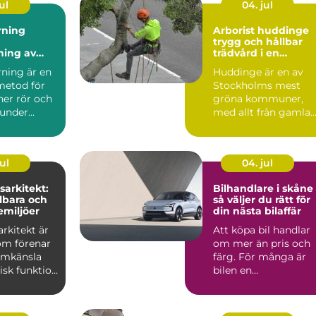
ul
04. jul
rning
Arborist huddinge
trygg och hållbar
ning av
trädvård i en
 utan
växande kommun
rning är en
Huddinge är en av
metod för
Stockholms mest
ner rör och
gröna kommuner,
 under
med allt från gamla
utan att
ekbestånd och
naturtomter till...
ul
04. jul
arkitekt:
Bilhandlare i skåne
lbara och
så väljer du rätt för
emiljöer
din nästa bilaffär
rkitekt är
Att köpa bil handlar
om förenar
om mer än pris och
ormkänsla
färg. För många är
isk funktion
bilen en
 plane...
vardagspartner som
ska fungera v...