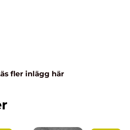
äs fler inlägg här
er