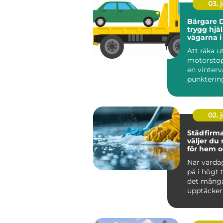
03. j
Bärgare D
trygg hjä
vägarna i
Lappland
Att råka ut
motorstop
en vinterv
punktering 
02. j
Städfirma 
väljer du 
för hem o
När varda
på i högt
det mång
upptäcker
värdefullt 
hjälp a...