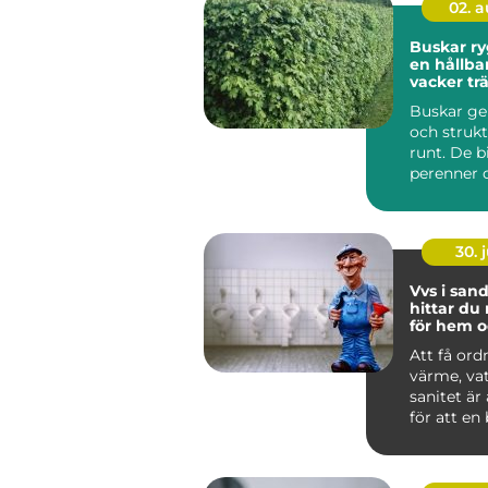
02. 
Buskar ryggraden i
en hållba
vacker tr
Buskar ge
och strukt
runt. De b
perenner o
skapar rum
30. j
Vvs i sandv
hittar du 
för hem o
Att få ord
värme, va
sanitet är
för att en
lokal ska f