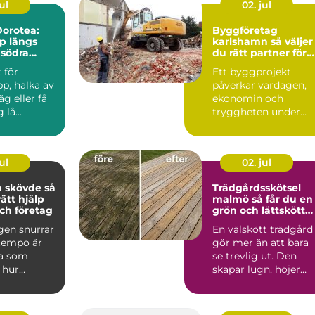
ul
02. jul
orotea:
Byggföretag
lp längs
karlshamn så väljer
 södra
du rätt partner för
ditt projekt
 för
Ett byggprojekt
p, halka av
påverkar vardagen,
äg eller få
ekonomin och
lå...
tryggheten under
lång tid framåt.
Därför spelar vale...
ul
02. jul
skövde så
Trädgårdsskötsel
rätt hjälp
malmö så får du en
ch företag
grön och lättskött
utemiljö
gen snurrar
En välskött trädgård
 tempo är
gör mer än att bara
a som
se trevlig ut. Den
 hur
skapar lugn, höjer
det är att ta
värdet på bostaden
oc...