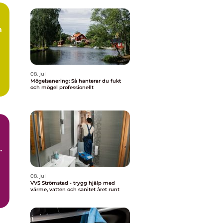
m
08. jul
Mögelsanering: Så hanterar du fukt
och mögel professionellt
t
08. jul
VVS Strömstad - trygg hjälp med
värme, vatten och sanitet året runt
d.