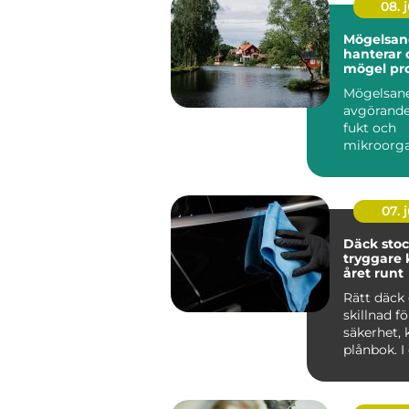
08. j
Mögelsane
hanterar 
mögel pro
Mögelsane
avgörande
fukt och
mikroorg
har...
07. j
Däck sto
tryggare 
året runt
Rätt däck 
skillnad f
säkerhet,
plånbok. I
som Stoc
tvä...