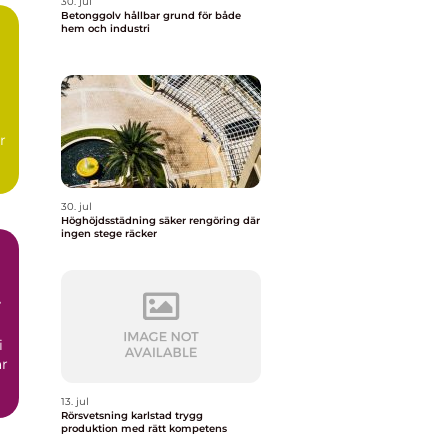
30. jul
Betonggolv hållbar grund för både
hem och industri
r
30. jul
Höghöjdsstädning säker rengöring där
ingen stege räcker
i
ar
13. jul
Rörsvetsning karlstad trygg
produktion med rätt kompetens