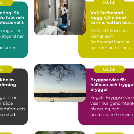
ul
08. jul
ring: Så
VVS Strömstad -
du fukt och
trygg hjälp med
fessionellt
värme, vatten och
sanitet året runt
ring är en
VVS i ett kustnära
 åtgärd när
klimat som
Strömstad handlar
anismer
om mer än rör och
pannor. Hus ut...
ul
05. jul
ckholm
Bryggservice för
körning
hållbara och trygga
bryggor
gör stor
Fogels Bryggservice
ör både
visar hur genomtänk
 komfort och
planering och
 en stad
professionell service
kholm, med
kan förlä...