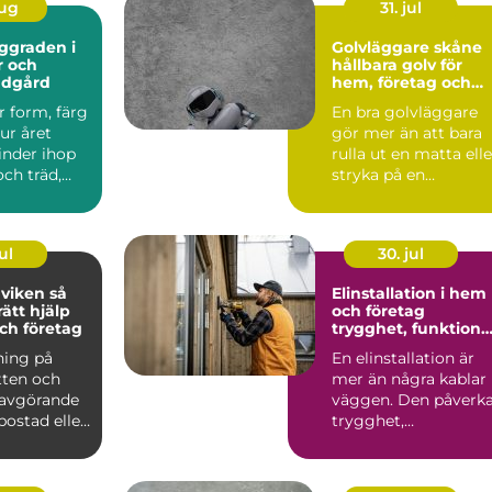
aug
31. jul
Golvläggare skåne
r och
hållbara golv för
ädgård
hem, företag och
industri
r form, färg
En bra golvläggare
ur året
gör mer än att bara
inder ihop
rulla ut en matta elle
ch träd,
stryka på en
 i trädgår...
beläggning. Ett
genomtän...
ul
30. jul
iken så
Elinstallation i hem
rätt hjälp
och företag
ch företag
trygghet, funktion
och framtidssäker
ning på
En elinstallation är
teknik
tten och
mer än några kablar 
 avgörande
väggen. Den påverk
 bostad eller
trygghet,
ungera t...
vardagskomfort,
energiförb...