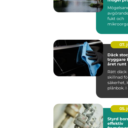
Mögelsane
avgörande
fukt och
mikroorg
har...
07. j
Däck sto
tryggare 
året runt
Rätt däck 
skillnad f
säkerhet,
plånbok. I
som Stoc
tvä...
05. j
Styrd bor
effektiv
framdrag