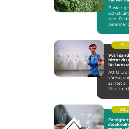
Buskar ge
och strukt
runt. De b
perenner o
skapar rum
30. j
Vvs i sandv
hittar du 
för hem o
Att få ord
värme, va
sanitet är
för att en
lokal ska f
30. j
Fastighet
stockholm så ska
trygga, t