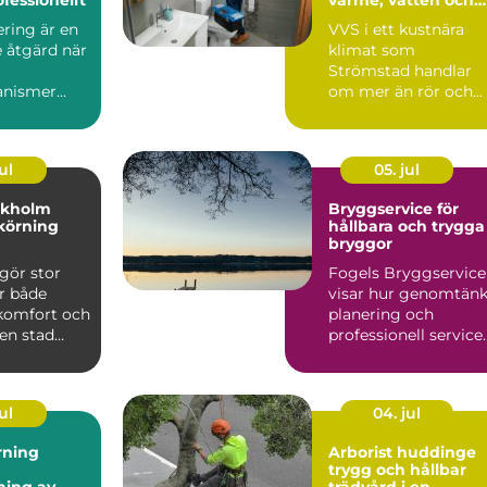
sanitet året runt
ring är en
VVS i ett kustnära
 åtgärd när
klimat som
Strömstad handlar
anismer
om mer än rör och
pannor. Hus ut...
ul
05. jul
ckholm
Bryggservice för
körning
hållbara och trygga
bryggor
gör stor
Fogels Bryggservice
ör både
visar hur genomtänk
 komfort och
planering och
 en stad
professionell service
kholm, med
kan förlä...
ul
04. jul
rning
Arborist huddinge
trygg och hållbar
ning av
trädvård i en