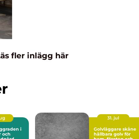
äs fler inlägg här
er
aug
31. jul
Golvläggare skåne
r och
hållbara golv för
ädgård
hem, företag och