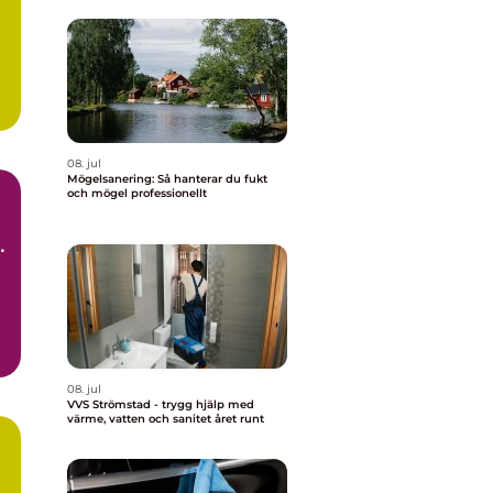
08. jul
Mögelsanering: Så hanterar du fukt
och mögel professionellt
t
d.
08. jul
VVS Strömstad - trygg hjälp med
värme, vatten och sanitet året runt