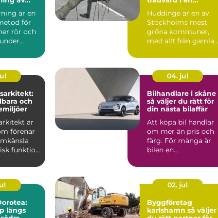
 utan
växande kommun
rning är en
Huddinge är en av
metod för
Stockholms mest
ner rör och
gröna kommuner,
 under
med allt från gamla
utan att
ekbestånd och
naturtomter till...
ul
04. jul
arkitekt:
Bilhandlare i skåne
lbara och
så väljer du rätt för
emiljöer
din nästa bilaffär
rkitekt är
Att köpa bil handlar
om förenar
om mer än pris och
ormkänsla
färg. För många är
isk funktion
bilen en
 plane...
vardagspartner som
ska fungera v...
ul
02. jul
orotea:
Byggföretag
lp längs
karlshamn så väljer
 södra
du rätt partner för