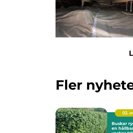
L
Fler nyhet
02. 
Buskar ryggraden i
en hållba
vacker tr