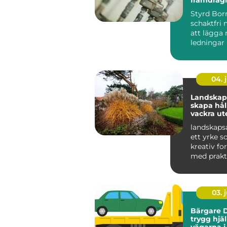
ledningar
Styrd Bor
schakt
schaktfri 
att lägga 
ledningar
markytan 
grä...
04. j
Landskaps
skapa hål
vackra ut
landskapsa
ett yrke s
kreativ f
med prakt
och hållbar
03. j
Bärgare D
trygg hjä
vägarna i