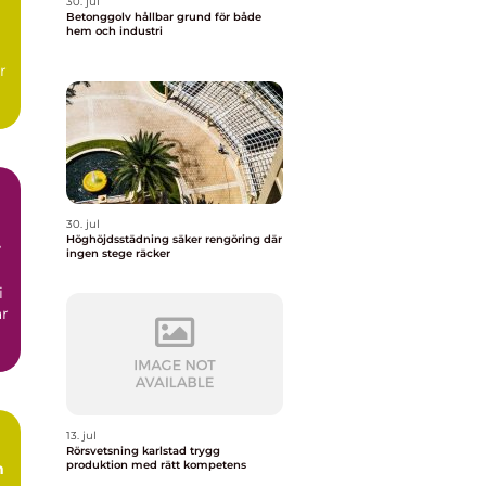
30. jul
Betonggolv hållbar grund för både
hem och industri
r
30. jul
Höghöjdsstädning säker rengöring där
ingen stege räcker
i
ar
13. jul
Rörsvetsning karlstad trygg
produktion med rätt kompetens
m