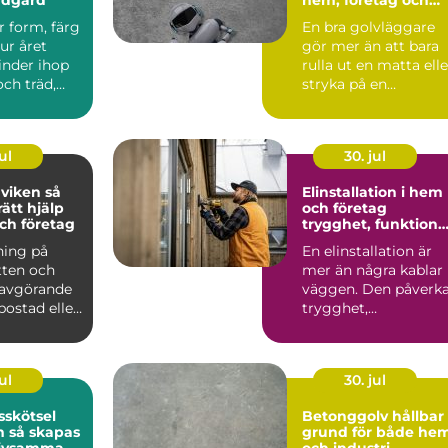
industri
r form, färg
En bra golvläggare
ur året
gör mer än att bara
inder ihop
rulla ut en matta elle
ch träd,
stryka på en
 i trädgår...
beläggning. Ett
genomtän...
ul
30. jul
iken så
Elinstallation i hem
rätt hjälp
och företag
ch företag
trygghet, funktion
och framtidssäker
ning på
En elinstallation är
teknik
tten och
mer än några kablar 
 avgörande
väggen. Den påverk
 bostad eller
trygghet,
ungera t...
vardagskomfort,
energiförb...
ul
30. jul
sskötsel
Betonggolv hållbar
pas
grund för både he
rivsamma
och industri