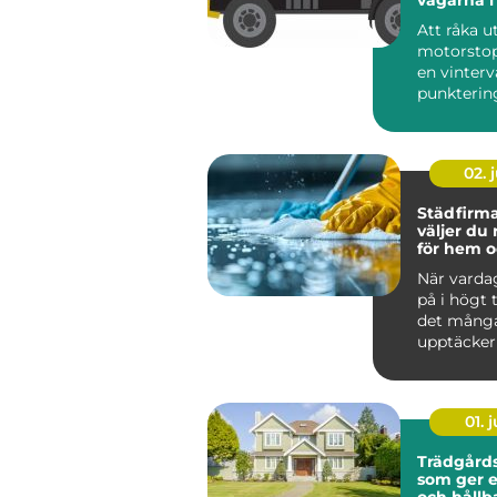
Lappland
Att råka ut
motorstop
en vinterv
punktering 
02. j
Städfirma 
väljer du 
för hem o
När varda
på i högt
det mång
upptäcker
värdefullt 
hjälp a...
01. j
Trädgårds
som ger 
och hållb