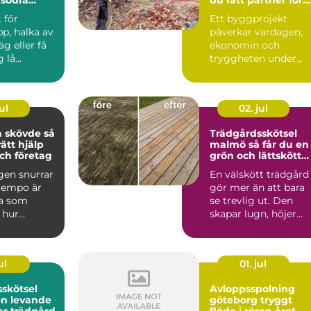
ditt projekt
 för
Ett byggprojekt
p, halka av
påverkar vardagen,
äg eller få
ekonomin och
lå...
tryggheten under
lång tid framåt.
Därför spelar vale...
ul
02. jul
skövde så
Trädgårdsskötsel
rätt hjälp
malmö så får du en
ch företag
grön och lättskött
utemiljö
gen snurrar
En välskött trädgård
 tempo är
gör mer än att bara
a som
se trevlig ut. Den
 hur
skapar lugn, höjer
det är att ta
värdet på bostaden
oc...
ul
01. jul
skötsel
Avloppsspolning
en levande
göteborg tryggt
ar trädgård
flöde i rören året