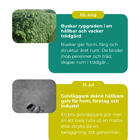
02. aug
Buskar ryggraden i en
hållbar och vacker
trädgård
Buskar ger form, färg och
struktur året runt. De binder
ihop perenner och träd,
skapar rum i trädgår...
31. jul
Golvläggare skåne hållbara
golv för hem, företag och
industri
En bra golvläggare gör mer
än att bara rulla ut en matta
eller stryka på en
beläggning. Ett genomtän...