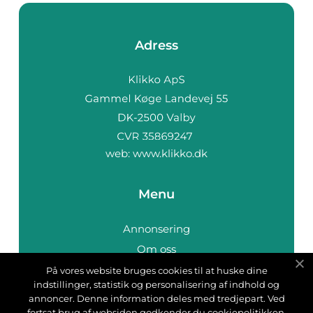
Adress
web:
www.klikko.dk
Menu
Annonsering
Om oss
Cookies
På vores website bruges cookies til at huske dine
indstillinger, statistik og personalisering af indhold og
Kontakta oss
annoncer. Denne information deles med tredjepart. Ved
Sitemap
fortsat brug af websiden godkender du cookiepolitikken.