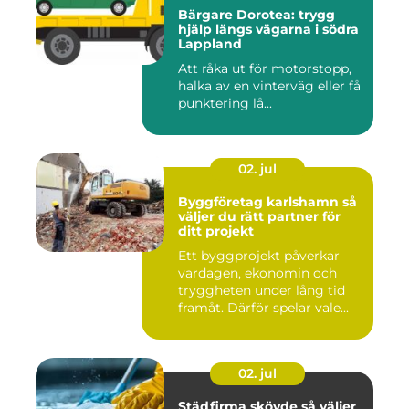
Bärgare Dorotea: trygg
hjälp längs vägarna i södra
Lappland
Att råka ut för motorstopp,
halka av en vinterväg eller få
punktering lå...
02. jul
Byggföretag karlshamn så
väljer du rätt partner för
ditt projekt
Ett byggprojekt påverkar
vardagen, ekonomin och
tryggheten under lång tid
framåt. Därför spelar vale...
02. jul
Städfirma skövde så väljer