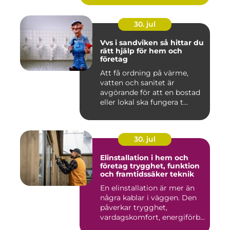
30. jul
Vvs i sandviken så hittar du
rätt hjälp för hem och
företag
Att få ordning på värme,
vatten och sanitet är
avgörande för att en bostad
eller lokal ska fungera t...
30. jul
Elinstallation i hem och
företag trygghet, funktion
och framtidssäker teknik
En elinstallation är mer än
några kablar i väggen. Den
påverkar trygghet,
vardagskomfort, energiförb...