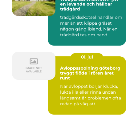
en levande och hållbar
trädgård
trädgårdsskötsel handlar om
mer än att klippa gräset
någon gång ibland. När en
trädgård tas om hand ...
01. jul
Avloppsspolning göteborg
tryggt flöde i rören året
runt
När avloppet börjar klucka,
lukta illa eller rinna undan
långsamt är problemen ofta
redan på väg att...