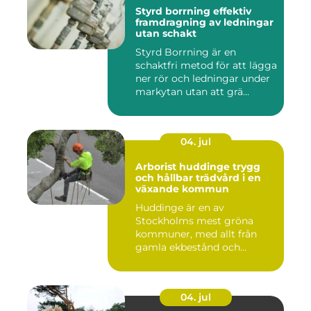
Styrd borrning effektiv
framdragning av ledningar
utan schakt
Styrd Borrning är en
schaktfri metod för att lägga
ner rör och ledningar under
markytan utan att grä...
04. jul
Arborist huddinge trygg
och hållbar trädvård i en
växande kommun
Huddinge är en av
Stockholms mest gröna
kommuner, med allt från
gamla ekbestånd och
naturtomter till...
04. jul