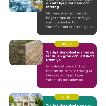
du rätt hjälp för hem och
företag
När vardagen snurrar på i
högt tempo är det många
som upptäcker hur
värdefullt det är att ta hjälp
a...
02. jul
Trädgårdsskötsel malmö så
får du en grön och lättskött
utemiljö
En välskött trädgård gör
mer än att bara se trevlig ut.
Den skapar lugn, höjer
värdet på bostaden oc...
01. jul
Trädgårdsskötsel som ger