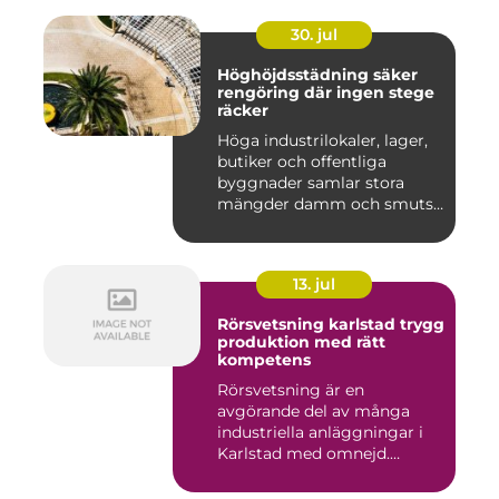
30. jul
Höghöjdsstädning säker
rengöring där ingen stege
räcker
Höga industrilokaler, lager,
butiker och offentliga
byggnader samlar stora
mängder damm och smuts
på...
13. jul
Rörsvetsning karlstad trygg
produktion med rätt
kompetens
Rörsvetsning är en
avgörande del av många
industriella anläggningar i
Karlstad med omnejd.
Bakom var...