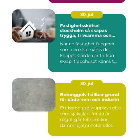
30. jul
Fastighetsskötsel
stockholm så skapas
trygga, trivsamma och
hållbara fastigheter
När en fastighet fungerar
som den ska märks det
knappt. Gården är fri från
skräp, trapphuset känns t...
30. jul
Betonggolv hållbar grund
för både hem och industri
Ett betonggolv upplevs ofta
som självklart först när
något går fel: sprickor,
damm, ojämnheter eller...