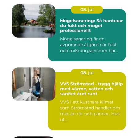
08. jul
Mögelsanering: Så hanterar
du fukt och mögel
professionellt
Mögelsanering är en
avgörande åtgärd när fukt
och mikroorganismer har...
08. jul
VVS Strömstad - trygg hjälp
med värme, vatten och
sanitet året runt
VVS i ett kustnära klimat
som Strömstad handlar om
mer än rör och pannor. Hus
ut...