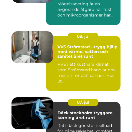
Mögelsanering är en
avgörande åtgärd när fukt
och mikroorganismer har...
08. jul
VVS Strömstad - trygg hjälp
med värme, vatten och
sanitet året runt
VVS i ett kustnära klimat
som Strömstad handlar om
mer än rör och pannor. Hus
ut...
07. jul
Däck stockholm tryggare
körning året runt
Rätt däck gör stor skillnad
för både säkerhet, komfort