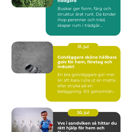
trädgård
Buskar ger form, färg och
struktur året runt. De binder
ihop perenner och träd,
skapar rum i trädgår...
31. jul
Golvläggare skåne hållbara
golv för hem, företag och
industri
En bra golvläggare gör mer
än att bara rulla ut en matta
eller stryka på en
beläggning. Ett genomtän...
30. jul
Vvs i sandviken så hittar du
rätt hjälp för hem och