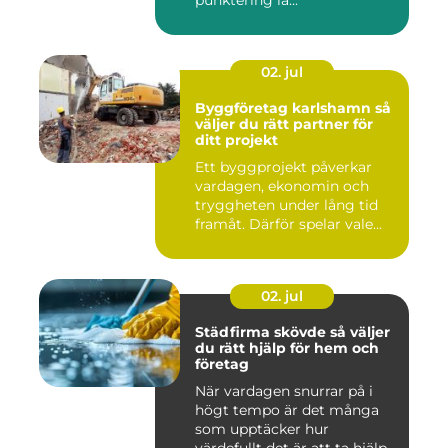
punktering lå...
02. jul
Byggföretag karlshamn så
väljer du rätt partner för
ditt projekt
Ett byggprojekt påverkar
vardagen, ekonomin och
tryggheten under lång tid
framåt. Därför spelar vale...
02. jul
Städfirma skövde så väljer
du rätt hjälp för hem och
företag
När vardagen snurrar på i
högt tempo är det många
som upptäcker hur