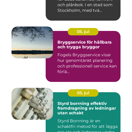
och plånbok. I en stad som
Stockholm, med tvä...
05. jul
Bryggservice för hållbara
och trygga bryggor
Fogels Bryggservice visar
hur genomtänkt planering
och professionell service kan
förlä...
05. jul
Styrd borrning effektiv
framdragning av ledningar
utan schakt
Styrd Borrning är en
schaktfri metod för att lägga