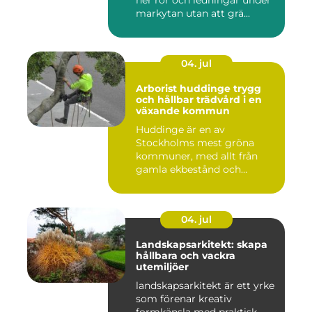
ner rör och ledningar under
markytan utan att grä...
04. jul
Arborist huddinge trygg
och hållbar trädvård i en
växande kommun
Huddinge är en av
Stockholms mest gröna
kommuner, med allt från
gamla ekbestånd och
naturtomter till...
04. jul
Landskapsarkitekt: skapa
hållbara och vackra
utemiljöer
landskapsarkitekt är ett yrke
som förenar kreativ