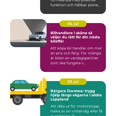
formkänsla med praktisk
funktion och hållbar plane...
04. jul
Bilhandlare i skåne så
väljer du rätt för din nästa
bilaffär
Att köpa bil handlar om mer
än pris och färg. För många
är bilen en vardagspartner
som ska fungera v...
03. jul
Bärgare Dorotea: trygg
hjälp längs vägarna i södra
Lappland
Att råka ut för motorstopp,
halka av en vinterväg eller få