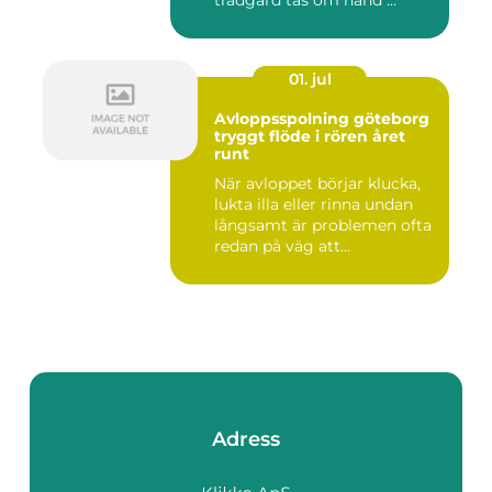
trädgård tas om hand ...
01. jul
Avloppsspolning göteborg
tryggt flöde i rören året
runt
När avloppet börjar klucka,
lukta illa eller rinna undan
långsamt är problemen ofta
redan på väg att...
Adress