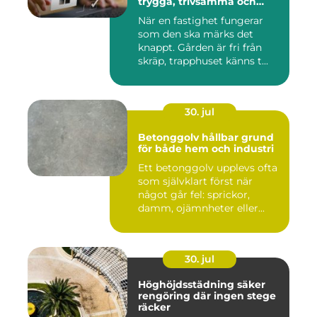
trygga, trivsamma och
hållbara fastigheter
När en fastighet fungerar
som den ska märks det
knappt. Gården är fri från
skräp, trapphuset känns t...
30. jul
Betonggolv hållbar grund
för både hem och industri
Ett betonggolv upplevs ofta
som självklart först när
något går fel: sprickor,
damm, ojämnheter eller...
30. jul
Höghöjdsstädning säker
rengöring där ingen stege
räcker