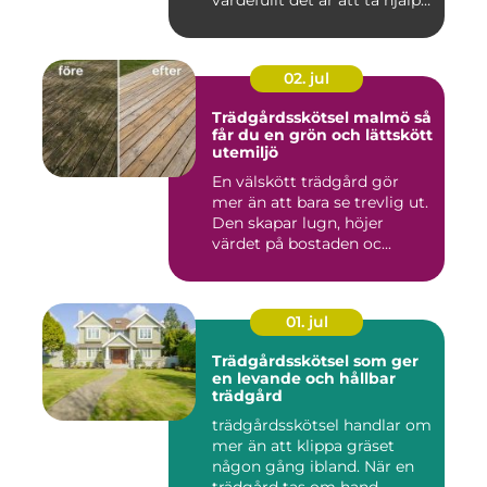
värdefullt det är att ta hjälp
a...
02. jul
Trädgårdsskötsel malmö så
får du en grön och lättskött
utemiljö
En välskött trädgård gör
mer än att bara se trevlig ut.
Den skapar lugn, höjer
värdet på bostaden oc...
01. jul
Trädgårdsskötsel som ger
en levande och hållbar
trädgård
trädgårdsskötsel handlar om
mer än att klippa gräset
någon gång ibland. När en