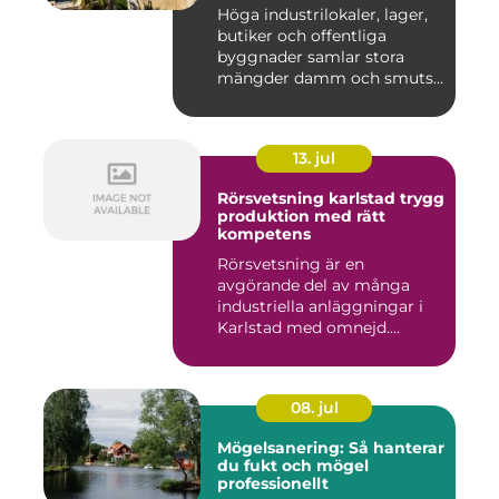
Höga industrilokaler, lager,
butiker och offentliga
byggnader samlar stora
mängder damm och smuts
på...
13. jul
Rörsvetsning karlstad trygg
produktion med rätt
kompetens
Rörsvetsning är en
avgörande del av många
industriella anläggningar i
Karlstad med omnejd.
Bakom var...
08. jul
Mögelsanering: Så hanterar
du fukt och mögel
professionellt