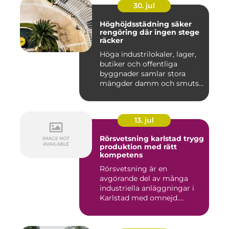
30. jul
Höghöjdsstädning säker
rengöring där ingen stege
räcker
Höga industrilokaler, lager,
butiker och offentliga
byggnader samlar stora
mängder damm och smuts
på...
13. jul
Rörsvetsning karlstad trygg
produktion med rätt
kompetens
Rörsvetsning är en
avgörande del av många
industriella anläggningar i
Karlstad med omnejd.
Bakom var...