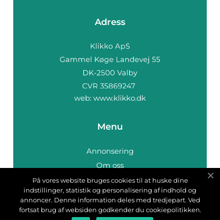
Adress
web:
www.klikko.dk
Menu
Annonsering
Om oss
Cookies
På vores website bruges cookies til at huske dine
indstillinger, statistik og personalisering af indhold og
Kontakta oss
annoncer. Denne information deles med tredjepart. Ved
Sitemap
fortsat brug af websiden godkender du cookiepolitikken.