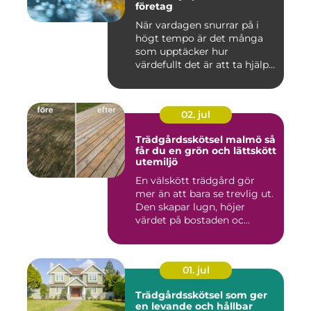
företag
När vardagen snurrar på i
högt tempo är det många
som upptäcker hur
värdefullt det är att ta hjälp
a...
02. jul
Trädgårdsskötsel malmö så
får du en grön och lättskött
utemiljö
En välskött trädgård gör
mer än att bara se trevlig ut.
Den skapar lugn, höjer
värdet på bostaden oc...
01. jul
Trädgårdsskötsel som ger
en levande och hållbar