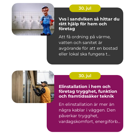
30. jul
Vvs i sandviken så hittar du
rätt hjälp för hem och
företag
Att få ordning på värme,
vatten och sanitet är
avgörande för att en bostad
eller lokal ska fungera t...
30. jul
Elinstallation i hem och
företag trygghet, funktion
och framtidssäker teknik
En elinstallation är mer än
några kablar i väggen. Den
påverkar trygghet,
vardagskomfort, energiförb...