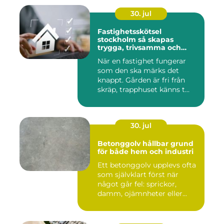
30. jul
Fastighetsskötsel
stockholm så skapas
trygga, trivsamma och
hållbara fastigheter
När en fastighet fungerar
som den ska märks det
knappt. Gården är fri från
skräp, trapphuset känns t...
30. jul
Betonggolv hållbar grund
för både hem och industri
Ett betonggolv upplevs ofta
som självklart först när
något går fel: sprickor,
damm, ojämnheter eller...