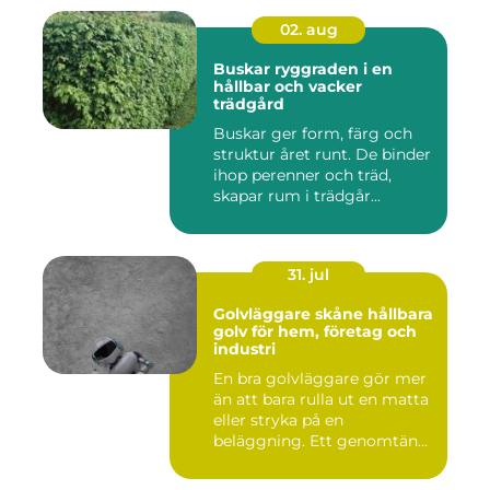
02. aug
Buskar ryggraden i en
hållbar och vacker
trädgård
Buskar ger form, färg och
struktur året runt. De binder
ihop perenner och träd,
skapar rum i trädgår...
31. jul
Golvläggare skåne hållbara
golv för hem, företag och
industri
En bra golvläggare gör mer
än att bara rulla ut en matta
eller stryka på en
beläggning. Ett genomtän...