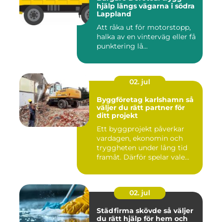
hjälp längs vägarna i södra
Lappland
Att råka ut för motorstopp,
halka av en vinterväg eller få
punktering lå...
02. jul
Byggföretag karlshamn så
väljer du rätt partner för
ditt projekt
Ett byggprojekt påverkar
vardagen, ekonomin och
tryggheten under lång tid
framåt. Därför spelar vale...
02. jul
Städfirma skövde så väljer
du rätt hjälp för hem och