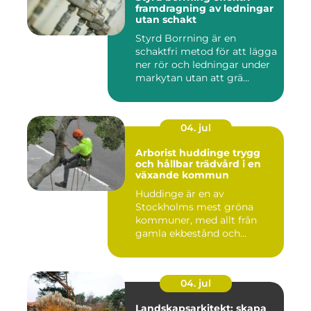
framdragning av ledningar
utan schakt
Styrd Borrning är en
schaktfri metod för att lägga
ner rör och ledningar under
markytan utan att grä...
04. jul
Arborist huddinge trygg
och hållbar trädvård i en
växande kommun
Huddinge är en av
Stockholms mest gröna
kommuner, med allt från
gamla ekbestånd och
naturtomter till...
04. jul
Landskapsarkitekt: skapa