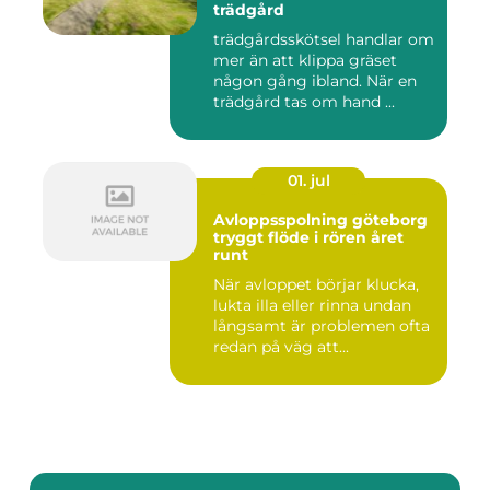
trädgård
trädgårdsskötsel handlar om
mer än att klippa gräset
någon gång ibland. När en
trädgård tas om hand ...
01. jul
Avloppsspolning göteborg
tryggt flöde i rören året
runt
När avloppet börjar klucka,
lukta illa eller rinna undan
långsamt är problemen ofta
redan på väg att...