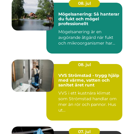
08. jul
Mögelsanering: Så hanterar
du fukt och mögel
professionellt
Mögelsanering är en
avgörande åtgärd när fukt
och mikroorganismer har...
08. jul
VVS Strömstad - trygg hjälp
med värme, vatten och
sanitet året runt
VVS i ett kustnära klimat
som Strömstad handlar om
mer än rör och pannor. Hus
ut...
07. jul