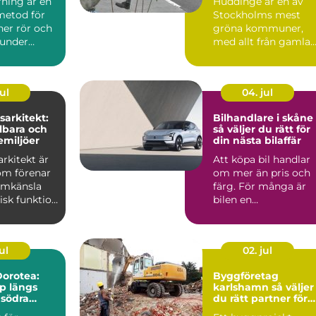
rning är en
Huddinge är en av
metod för
Stockholms mest
ner rör och
gröna kommuner,
 under
med allt från gamla
utan att
ekbestånd och
naturtomter till...
ul
04. jul
arkitekt:
Bilhandlare i skåne
lbara och
så väljer du rätt för
emiljöer
din nästa bilaffär
rkitekt är
Att köpa bil handlar
om förenar
om mer än pris och
ormkänsla
färg. För många är
isk funktion
bilen en
 plane...
vardagspartner som
ska fungera v...
ul
02. jul
orotea:
Byggföretag
lp längs
karlshamn så väljer
 södra
du rätt partner för
ditt projekt