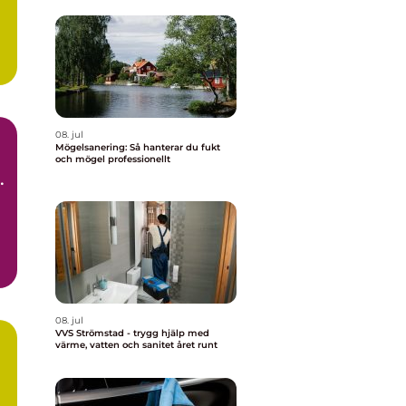
08. jul
Mögelsanering: Så hanterar du fukt
och mögel professionellt
t
d.
08. jul
VVS Strömstad - trygg hjälp med
värme, vatten och sanitet året runt