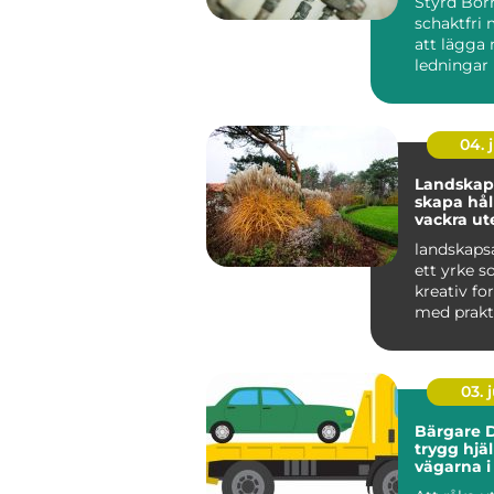
Styrd Bor
schakt
schaktfri 
att lägga 
ledningar
markytan 
grä...
04. j
Landskaps
skapa hål
vackra ut
landskapsa
ett yrke s
kreativ f
med prakt
och hållbar
03. j
Bärgare D
trygg hjä
vägarna i
Lappland