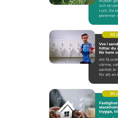
Buskar ge
och strukt
runt. De b
perenner o
skapar rum
30. j
Vvs i sandv
hittar du 
för hem o
Att få ord
värme, va
sanitet är
för att en
lokal ska f
30. j
Fastighet
stockholm så ska
trygga, t
och hållb