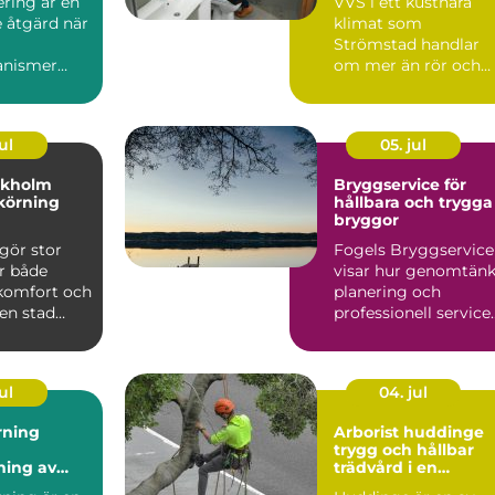
ring är en
VVS i ett kustnära
 åtgärd när
klimat som
Strömstad handlar
anismer
om mer än rör och
pannor. Hus ut...
ul
05. jul
ckholm
Bryggservice för
körning
hållbara och trygga
bryggor
gör stor
Fogels Bryggservice
ör både
visar hur genomtänk
 komfort och
planering och
 en stad
professionell service
kholm, med
kan förlä...
ul
04. jul
rning
Arborist huddinge
trygg och hållbar
ning av
trädvård i en
 utan
växande kommun