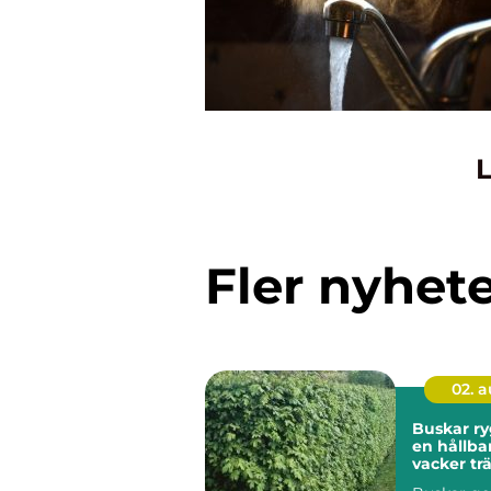
L
Fler nyhet
02. 
Buskar ryggraden i
en hållba
vacker tr