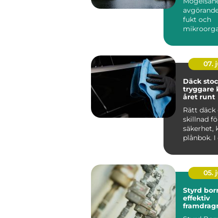
Mögelsane
avgörande
fukt och
mikroorg
har...
07. j
Däck sto
tryggare 
året runt
Rätt däck 
skillnad f
säkerhet,
plånbok. I
som Stoc
tvä...
05. j
Styrd bor
effektiv
framdrag
ledningar