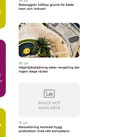
30. jul
Betonggolv hållbar grund för både
hem och industri
r
30. jul
Höghöjdsstädning säker rengöring där
ingen stege räcker
i
ar
13. jul
m
Rörsvetsning karlstad trygg
produktion med rätt kompetens