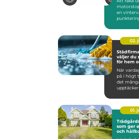
Att råka ut
motorstop
en vinterv
punktering 
02. j
Städfirma 
väljer du 
för hem o
När varda
på i högt
det mång
upptäcker
värdefullt 
hjälp a...
01. j
Trädgårds
som ger 
och hållb