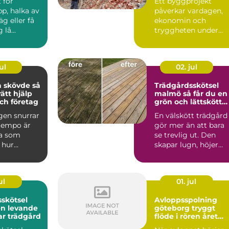
 för
Ett byggprojekt
p, halka av
påverkar vardagen,
äg eller få
ekonomin och
lå...
tryggheten under
lång tid framåt.
Därför spelar vale...
ul
02. jul
skövde så
Trädgårdsskötsel
rätt hjälp
malmö så får du en
ch företag
grön och lättskött
utemiljö
gen snurrar
En välskött trädgård
 tempo är
gör mer än att bara
a som
se trevlig ut. Den
 hur
skapar lugn, höjer
det är att ta
värdet på bostaden
oc...
ul
01. jul
skötsel
Avloppsspolning
en levande
göteborg tryggt
ar trädgård
flöde i rören året
runt