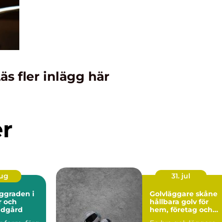
äs fler inlägg här
er
aug
31. jul
Golvläggare skåne
r och
hållbara golv för
ädgård
hem, företag och
industri