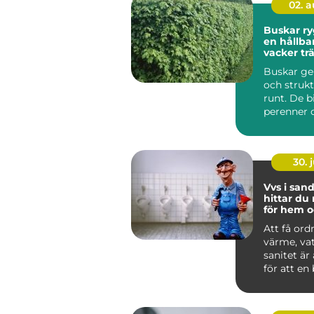
02. 
Buskar ryggraden i
en hållba
vacker tr
Buskar ge
och strukt
runt. De b
perenner o
skapar rum
30. j
Vvs i sandv
hittar du 
för hem o
Att få ord
värme, va
sanitet är
för att en
lokal ska f