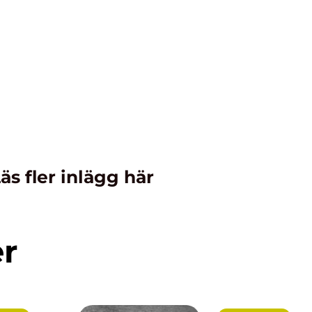
äs fler inlägg här
er