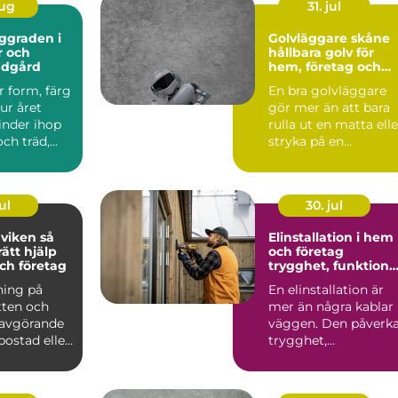
aug
31. jul
Golvläggare skåne
r och
hållbara golv för
ädgård
hem, företag och
industri
r form, färg
En bra golvläggare
ur året
gör mer än att bara
inder ihop
rulla ut en matta elle
ch träd,
stryka på en
 i trädgår...
beläggning. Ett
genomtän...
ul
30. jul
iken så
Elinstallation i hem
rätt hjälp
och företag
ch företag
trygghet, funktion
och framtidssäker
ning på
En elinstallation är
teknik
tten och
mer än några kablar 
 avgörande
väggen. Den påverk
 bostad eller
trygghet,
ungera t...
vardagskomfort,
energiförb...