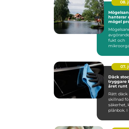
08. j
Mögelsane
hanterar 
mögel pro
Mögelsane
avgörande
fukt och
mikroorg
har...
07. j
Däck sto
tryggare 
året runt
Rätt däck 
skillnad f
säkerhet,
plånbok. I
som Stoc
tvä...