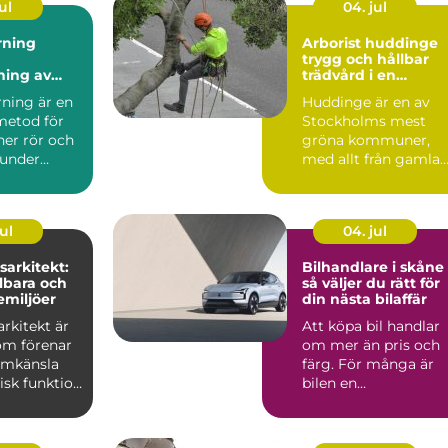
ul
04. jul
rning
Arborist huddinge
trygg och hållbar
ning av
trädvård i en
 utan
växande kommun
rning är en
Huddinge är en av
metod för
Stockholms mest
ner rör och
gröna kommuner,
 under
med allt från gamla
utan att
ekbestånd och
naturtomter till...
ul
04. jul
arkitekt:
Bilhandlare i skåne
lbara och
så väljer du rätt för
emiljöer
din nästa bilaffär
rkitekt är
Att köpa bil handlar
om förenar
om mer än pris och
ormkänsla
färg. För många är
isk funktion
bilen en
 plane...
vardagspartner som
ska fungera v...