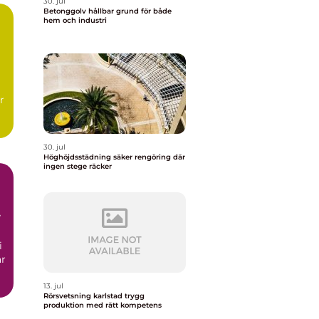
30. jul
Betonggolv hållbar grund för både
hem och industri
r
30. jul
Höghöjdsstädning säker rengöring där
ingen stege räcker
i
ar
13. jul
Rörsvetsning karlstad trygg
produktion med rätt kompetens