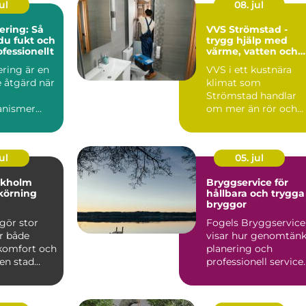
ul
08. jul
ring: Så
VVS Strömstad -
du fukt och
trygg hjälp med
fessionellt
värme, vatten och
sanitet året runt
ring är en
VVS i ett kustnära
 åtgärd när
klimat som
Strömstad handlar
anismer
om mer än rör och
pannor. Hus ut...
ul
05. jul
ckholm
Bryggservice för
körning
hållbara och trygga
bryggor
gör stor
Fogels Bryggservice
ör både
visar hur genomtänk
 komfort och
planering och
 en stad
professionell service
kholm, med
kan förlä...