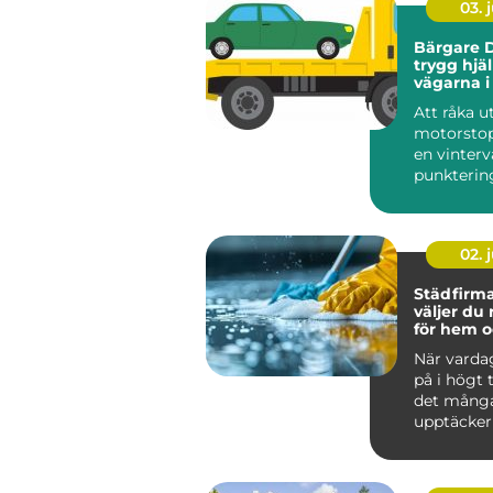
03. j
Bärgare D
trygg hjä
vägarna i
Lappland
Att råka ut
motorstop
en vinterv
punktering 
02. j
Städfirma 
väljer du 
för hem o
När varda
på i högt
det mång
upptäcker
värdefullt 
hjälp a...