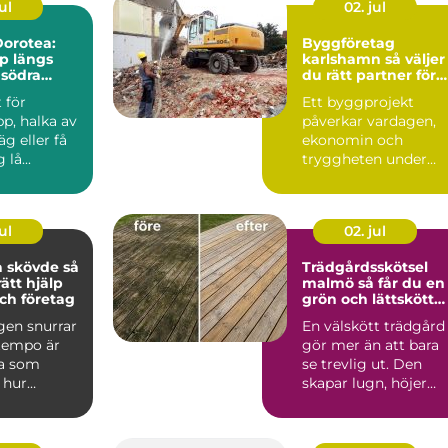
ul
02. jul
orotea:
Byggföretag
lp längs
karlshamn så väljer
 södra
du rätt partner för
ditt projekt
 för
Ett byggprojekt
p, halka av
påverkar vardagen,
äg eller få
ekonomin och
lå...
tryggheten under
lång tid framåt.
Därför spelar vale...
ul
02. jul
skövde så
Trädgårdsskötsel
rätt hjälp
malmö så får du en
ch företag
grön och lättskött
utemiljö
gen snurrar
En välskött trädgård
 tempo är
gör mer än att bara
a som
se trevlig ut. Den
 hur
skapar lugn, höjer
det är att ta
värdet på bostaden
oc...