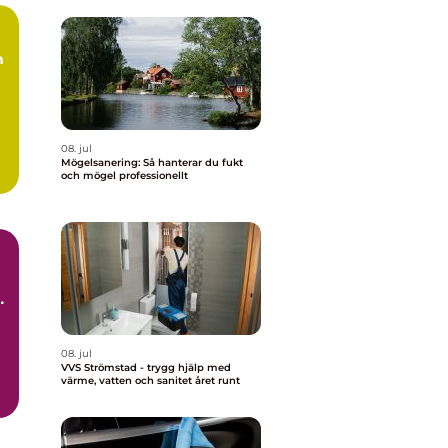
m
08. jul
Mögelsanering: Så hanterar du fukt
och mögel professionellt
t
08. jul
VVS Strömstad - trygg hjälp med
värme, vatten och sanitet året runt
d.