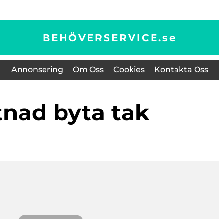
BEHÖVERSERVICE.
se
Annonsering
Om Oss
Cookies
Kontakta Oss
stnad byta tak