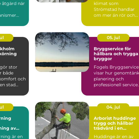
 åtgärd när
klimat som
Strömstad handlar
anismer
om mer än rör och
pannor. Hus ut...
ul
05. jul
ckholm
Bryggservice för
körning
hållbara och trygga
bryggor
gör stor
Fogels Bryggservice
ör både
visar hur genomtänk
 komfort och
planering och
 en stad
professionell service
kholm, med
kan förlä...
ul
04. jul
rning
Arborist huddinge
trygg och hållbar
ning av
trädvård i en
 utan
växande kommun
rning är en
Huddinge är en av