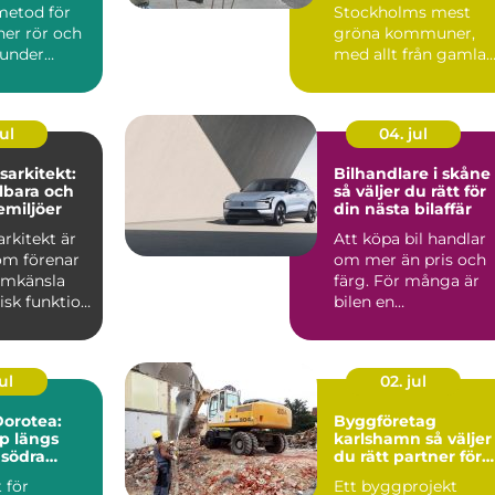
metod för
Stockholms mest
ner rör och
gröna kommuner,
 under
med allt från gamla
utan att
ekbestånd och
naturtomter till...
ul
04. jul
arkitekt:
Bilhandlare i skåne
lbara och
så väljer du rätt för
emiljöer
din nästa bilaffär
rkitekt är
Att köpa bil handlar
om förenar
om mer än pris och
ormkänsla
färg. För många är
isk funktion
bilen en
 plane...
vardagspartner som
ska fungera v...
ul
02. jul
orotea:
Byggföretag
lp längs
karlshamn så väljer
 södra
du rätt partner för
ditt projekt
 för
Ett byggprojekt