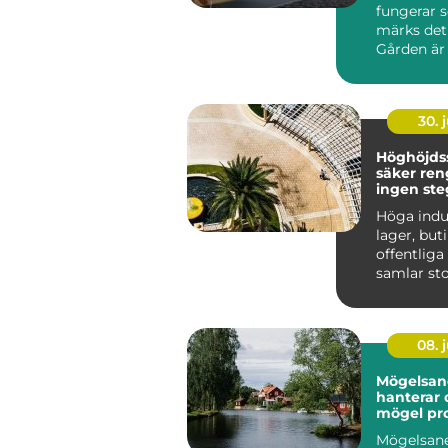
fungerar 
märks det
Gården är 
skräp, tra
känns t...
30. j
Höghöjds
säker ren
ingen ste
Höga indus
lager, but
offentlig
samlar st
mängder
smuts på..
08. j
Mögelsane
hanterar 
mögel pro
Mögelsane