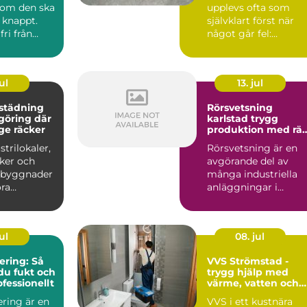
som den ska
upplevs ofta som
 knappt.
självklart först när
fri från
något går fel:
pphuset
sprickor, damm,
ojämnheter eller...
ul
13. jul
städning
Rörsvetsning
göring där
karlstad trygg
ge räcker
produktion med rät
kompetens
trilokaler,
Rörsvetsning är en
iker och
avgörande del av
a byggnader
många industriella
ora
anläggningar i
 damm och
Karlstad med omnej
.
Bakom var...
ul
08. jul
ring: Så
VVS Strömstad -
du fukt och
trygg hjälp med
fessionellt
värme, vatten och
sanitet året runt
ring är en
VVS i ett kustnära