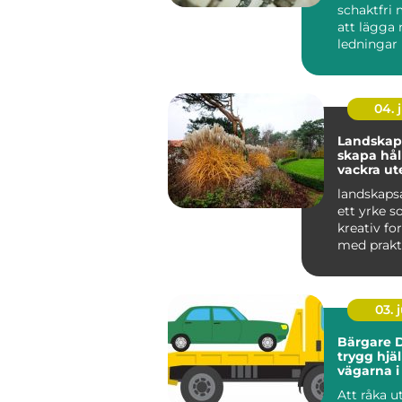
schaktfri 
att lägga 
ledningar
markytan 
grä...
04. j
Landskaps
skapa hål
vackra ut
landskapsa
ett yrke s
kreativ f
med prakt
och hållbar
03. j
Bärgare D
trygg hjä
vägarna i
Lappland
Att råka ut