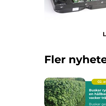
L
Fler nyhet
02. 
Buskar ryggraden i
en hållba
vacker tr
Buskar ge