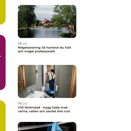
08. jul
Mögelsanering: Så hanterar du fukt
och mögel professionellt
t
d.
08. jul
VVS Strömstad - trygg hjälp med
värme, vatten och sanitet året runt