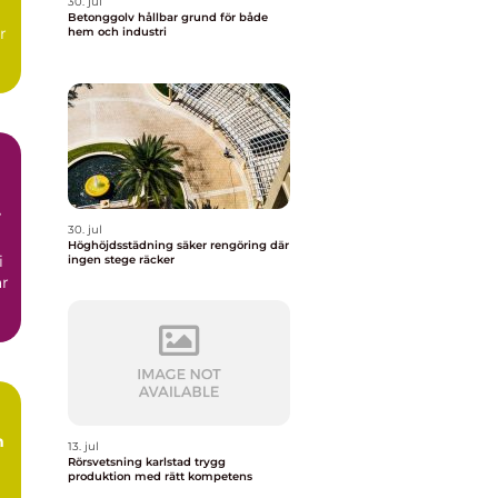
30. jul
Betonggolv hållbar grund för både
r
hem och industri
30. jul
Höghöjdsstädning säker rengöring där
i
ingen stege räcker
ar
m
13. jul
Rörsvetsning karlstad trygg
produktion med rätt kompetens