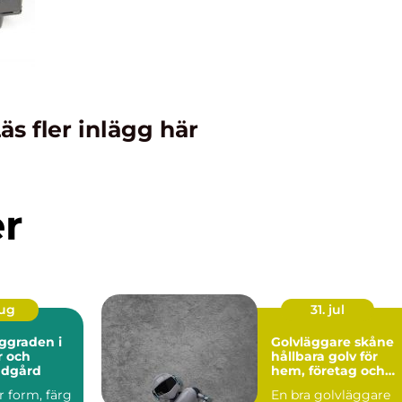
äs fler inlägg här
er
aug
31. jul
Golvläggare skåne
r och
hållbara golv för
ädgård
hem, företag och
industri
r form, färg
En bra golvläggare