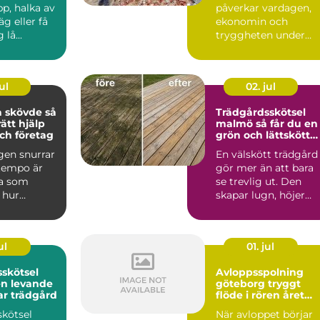
p, halka av
påverkar vardagen,
äg eller få
ekonomin och
lå...
tryggheten under
lång tid framåt.
Därför spelar vale...
ul
02. jul
skövde så
Trädgårdsskötsel
rätt hjälp
malmö så får du en
ch företag
grön och lättskött
utemiljö
gen snurrar
En välskött trädgård
 tempo är
gör mer än att bara
a som
se trevlig ut. Den
 hur
skapar lugn, höjer
det är att ta
värdet på bostaden
oc...
ul
01. jul
skötsel
Avloppsspolning
en levande
göteborg tryggt
ar trädgård
flöde i rören året
runt
skötsel
När avloppet börjar