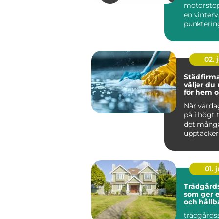
motorstop
en vinterv
punktering 
02. j
Städfirma 
väljer du 
för hem o
När varda
på i högt
det mång
upptäcker
värdefullt 
hjälp a...
01. j
Trädgårds
som ger 
och hållb
trädgårds