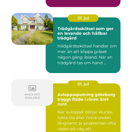
01. jul
Trädgårdsskötsel som ger
en levande och hållbar
trädgård
trädgårdsskötsel handlar om
mer än att klippa gräset
någon gång ibland. När en
trädgård tas om hand ...
01. jul
Avloppsspolning göteborg
tryggt flöde i rören året
runt
När avloppet börjar klucka,
lukta illa eller rinna undan
långsamt är problemen ofta
redan på väg att...