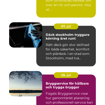
som Strömstad handlar om
mer än rör och pannor. Hus
ut...
07. jul
Däck stockholm tryggare
körning året runt
Rätt däck gör stor skillnad
för både säkerhet, komfort
och plånbok. I en stad som
Stockholm, med tvä...
05. jul
Bryggservice för hållbara
och trygga bryggor
Fogels Bryggservice visar
hur genomtänkt planering
och professionell service kan