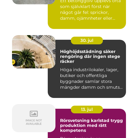
Ett betonggolv upplevs ofta
som självklart först när
något går fel: sprickor,
damm, ojämnheter eller...
30. jul
Höghöjdsstädning säker
rengöring där ingen stege
räcker
Höga industrilokaler, lager,
butiker och offentliga
byggnader samlar stora
mängder damm och smuts
på...
13. jul
Rörsvetsning karlstad trygg
produktion med rätt
kompetens