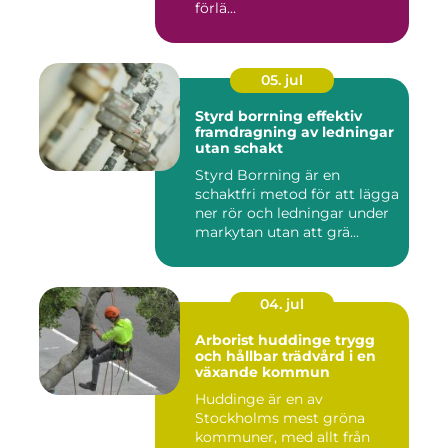
förlä...
05. jul
Styrd borrning effektiv
framdragning av ledningar
utan schakt
Styrd Borrning är en
schaktfri metod för att lägga
ner rör och ledningar under
markytan utan att grä...
04. jul
Arborist huddinge trygg
och hållbar trädvård i en
växande kommun
Huddinge är en av
Stockholms mest gröna
kommuner, med allt från