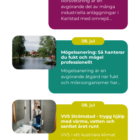
Rörsvetsning är en
avgörande del av många
industriella anläggningar i
Karlstad med omnejd.
Bakom var...
08. jul
Mögelsanering: Så hanterar
du fukt och mögel
professionellt
Mögelsanering är en
avgörande åtgärd när fukt
och mikroorganismer har...
08. jul
VVS Strömstad - trygg hjälp
med värme, vatten och
sanitet året runt
VVS i ett kustnära klimat