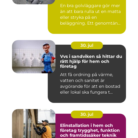
En bra golvläggare gör mer
än att bara rulla ut en matta
eller stryka på en
beläggning. Ett genomtän...
30. jul
Vvs i sandviken så hittar du
rätt hjälp för hem och
företag
Att få ordning på värme,
vatten och sanitet är
avgörande för att en bostad
eller lokal ska fungera t...
30. jul
Elinstallation i hem och
företag trygghet, funktion
och framtidssäker teknik