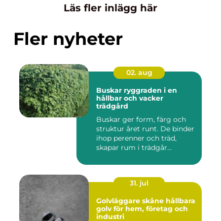
Läs fler inlägg här
Fler nyheter
02. aug
Buskar ryggraden i en
hållbar och vacker
trädgård
Buskar ger form, färg och
struktur året runt. De binder
ihop perenner och träd,
skapar rum i trädgår...
31. jul
Golvläggare skåne hållbara
golv för hem, företag och
industri