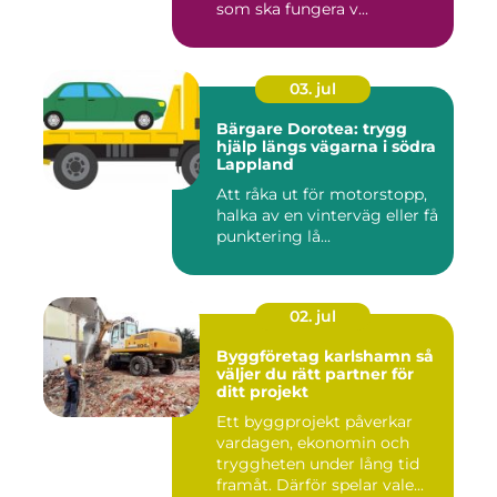
som ska fungera v...
03. jul
Bärgare Dorotea: trygg
hjälp längs vägarna i södra
Lappland
Att råka ut för motorstopp,
halka av en vinterväg eller få
punktering lå...
02. jul
Byggföretag karlshamn så
väljer du rätt partner för
ditt projekt
Ett byggprojekt påverkar
vardagen, ekonomin och
tryggheten under lång tid
framåt. Därför spelar vale...