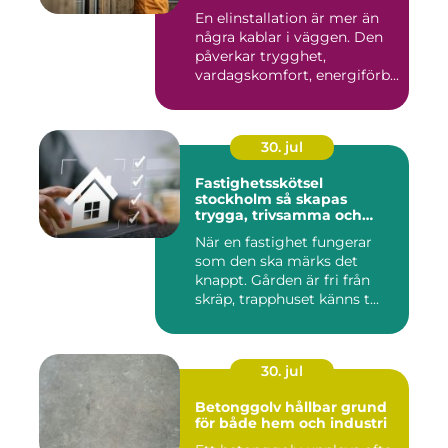
En elinstallation är mer än
några kablar i väggen. Den
påverkar trygghet,
vardagskomfort, energiförb...
30. jul
Fastighetsskötsel
stockholm så skapas
trygga, trivsamma och
hållbara fastigheter
När en fastighet fungerar
som den ska märks det
knappt. Gården är fri från
skräp, trapphuset känns t...
30. jul
Betonggolv hållbar grund
för både hem och industri