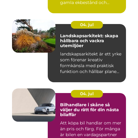
gamla ekbestånd och
naturtomter till...
04. jul
Landskapsarkitekt: skapa
hållbara och vackra
utemiljöer
landskapsarkitekt är ett yrke
som förenar kreativ
formkänsla med praktisk
funktion och hållbar plane...
04. jul
Bilhandlare i skåne så
väljer du rätt för din nästa
bilaffär
Att köpa bil handlar om mer
än pris och färg. För många
är bilen en vardagspartner