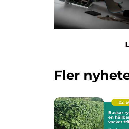
L
Fler nyhet
02. 
Buskar ryggraden i
en hållba
vacker tr