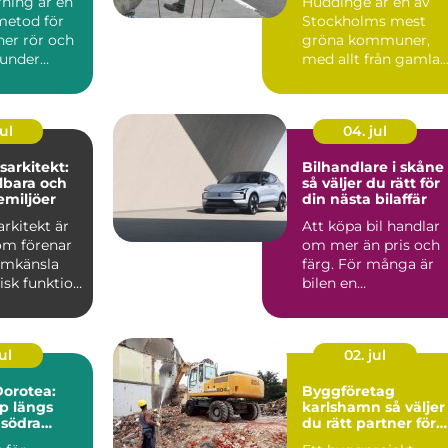
rning är en
Huddinge är en av
metod för
Stockholms mest
ner rör och
gröna kommuner,
 under
med allt från gamla
utan att
ekbestånd och
naturtomter till...
ul
04. jul
arkitekt:
Bilhandlare i skåne
lbara och
så väljer du rätt för
emiljöer
din nästa bilaffär
rkitekt är
Att köpa bil handlar
om förenar
om mer än pris och
ormkänsla
färg. För många är
isk funktion
bilen en
 plane...
vardagspartner som
ska fungera v...
ul
02. jul
orotea:
Byggföretag
lp längs
karlshamn så väljer
 södra
du rätt partner för
ditt projekt