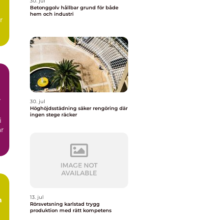
30. jul
Betonggolv hållbar grund för både
hem och industri
r
30. jul
Höghöjdsstädning säker rengöring där
ingen stege räcker
i
ar
13. jul
m
Rörsvetsning karlstad trygg
produktion med rätt kompetens