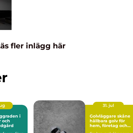
äs fler inlägg här
er
aug
31. jul
Golvläggare skåne
r och
hållbara golv för
ädgård
hem, företag och
industri