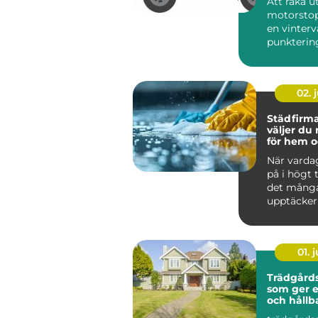
Att råka ut
motorstop
en vinterv
punktering 
02. j
Städfirma 
väljer du 
för hem o
När varda
på i högt
det mång
upptäcker
värdefullt 
hjälp a...
01. j
Trädgårds
som ger 
och hållb