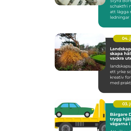
Styrd Bor
schakt
schaktfri 
att lägga 
ledningar
markytan 
grä...
04. j
Landskaps
skapa hål
vackra ut
landskapsa
ett yrke s
kreativ f
med prakt
och hållbar
03. j
Bärgare D
trygg hjä
vägarna i
Lappland