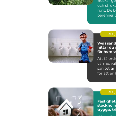
Buskar ge
och strukt
runt. De b
perenner o
skapar rum
30. j
Vvs i sandv
hittar du 
för hem o
Att få ord
värme, va
sanitet är
för att en
lokal ska f
30. j
Fastighet
stockholm så ska
trygga, t
och hållb