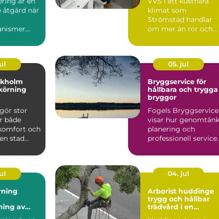
ring är en
VVS i ett kustnära
 åtgärd när
klimat som
Strömstad handlar
anismer
om mer än rör och
pannor. Hus ut...
ul
05. jul
ckholm
Bryggservice för
körning
hållbara och trygga
bryggor
gör stor
Fogels Bryggservice
ör både
visar hur genomtänk
 komfort och
planering och
 en stad
professionell service
kholm, med
kan förlä...
ul
04. jul
rning
Arborist huddinge
trygg och hållbar
ning av
trädvård i en
 utan
växande kommun