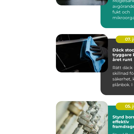
Mögelsane
avgörande
fukt och
mikroorg
har...
07. j
Däck sto
tryggare 
året runt
Rätt däck 
skillnad f
säkerhet,
plånbok. I
som Stoc
tvä...
05. j
Styrd bor
effektiv
framdrag
ledningar