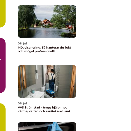
08. jul
Mögelsanering: Så hanterar du fukt
och mögel professionellt
t
d.
08. jul
VVS Strömstad - trygg hjälp med
värme, vatten och sanitet året runt