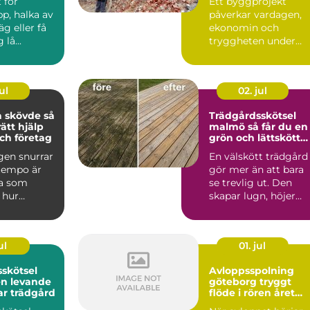
 för
Ett byggprojekt
p, halka av
påverkar vardagen,
äg eller få
ekonomin och
lå...
tryggheten under
lång tid framåt.
Därför spelar vale...
ul
02. jul
skövde så
Trädgårdsskötsel
rätt hjälp
malmö så får du en
ch företag
grön och lättskött
utemiljö
gen snurrar
En välskött trädgård
 tempo är
gör mer än att bara
a som
se trevlig ut. Den
 hur
skapar lugn, höjer
det är att ta
värdet på bostaden
oc...
ul
01. jul
skötsel
Avloppsspolning
en levande
göteborg tryggt
ar trädgård
flöde i rören året
runt