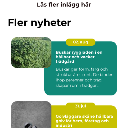
Läs fler inlägg här
Fler nyheter
02. aug
Buskar ryggraden i en
hållbar och vacker
trädgård
Buskar ger form, färg och
struktur året runt. De binder
ihop perenner och träd,
skapar rum i trädgår...
31. jul
Golvläggare skåne hållbara
golv för hem, företag och
industri