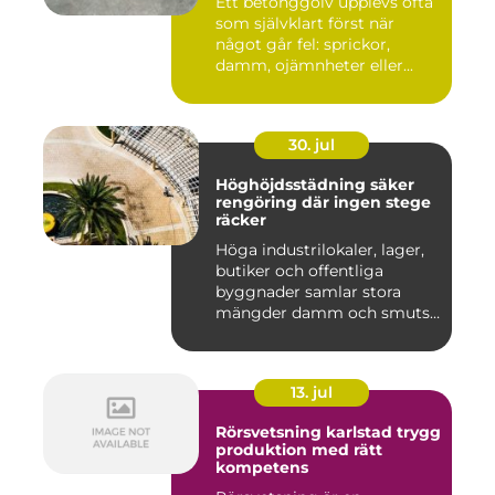
Ett betonggolv upplevs ofta
som självklart först när
något går fel: sprickor,
damm, ojämnheter eller...
30. jul
Höghöjdsstädning säker
rengöring där ingen stege
räcker
Höga industrilokaler, lager,
butiker och offentliga
byggnader samlar stora
mängder damm och smuts
på...
13. jul
Rörsvetsning karlstad trygg
produktion med rätt
kompetens