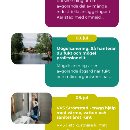
Rörsvetsning är en
avgörande del av många
industriella anläggningar i
Karlstad med omnejd.
Bakom var...
08. jul
Mögelsanering: Så hanterar
du fukt och mögel
professionellt
Mögelsanering är en
avgörande åtgärd när fukt
och mikroorganismer har...
08. jul
VVS Strömstad - trygg hjälp
med värme, vatten och
sanitet året runt
VVS i ett kustnära klimat