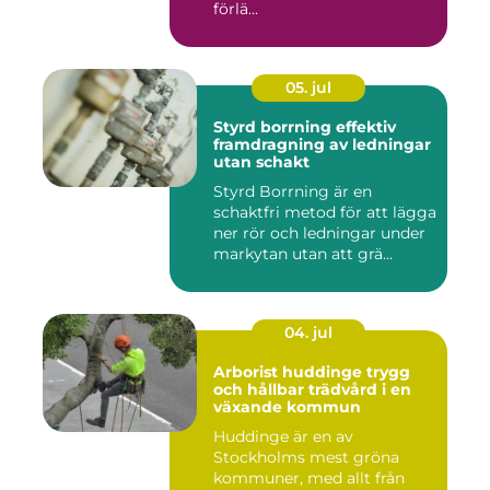
förlä...
05. jul
Styrd borrning effektiv
framdragning av ledningar
utan schakt
Styrd Borrning är en
schaktfri metod för att lägga
ner rör och ledningar under
markytan utan att grä...
04. jul
Arborist huddinge trygg
och hållbar trädvård i en
växande kommun
Huddinge är en av
Stockholms mest gröna
kommuner, med allt från