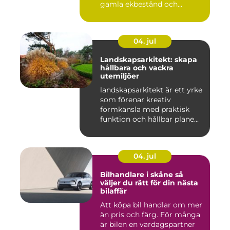
gamla ekbestånd och
naturtomter till...
04. jul
Landskapsarkitekt: skapa
hållbara och vackra
utemiljöer
landskapsarkitekt är ett yrke
som förenar kreativ
formkänsla med praktisk
funktion och hållbar plane...
04. jul
Bilhandlare i skåne så
väljer du rätt för din nästa
bilaffär
Att köpa bil handlar om mer
än pris och färg. För många
är bilen en vardagspartner