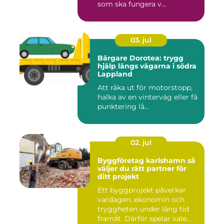
som ska fungera v...
03. jul
Bärgare Dorotea: trygg
hjälp längs vägarna i södra
Lappland
Att råka ut för motorstopp,
halka av en vinterväg eller få
punktering lå...
02. jul
Byggföretag karlshamn så
väljer du rätt partner för
ditt projekt
Ett byggprojekt påverkar
vardagen, ekonomin och
tryggheten under lång tid
framåt. Därför spelar vale...