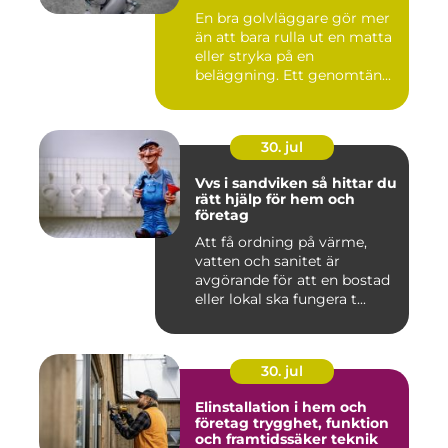
En bra golvläggare gör mer
än att bara rulla ut en matta
eller stryka på en
beläggning. Ett genomtän...
30. jul
Vvs i sandviken så hittar du
rätt hjälp för hem och
företag
Att få ordning på värme,
vatten och sanitet är
avgörande för att en bostad
eller lokal ska fungera t...
30. jul
Elinstallation i hem och
företag trygghet, funktion
och framtidssäker teknik