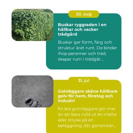
02. aug
Buskar ryggraden i en
hållbar och vacker
trädgård
Buskar ger form, färg och
struktur året runt. De binder
ihop perenner och träd,
skapar rum i trädgår...
31. jul
Golvläggare skåne hållbara
golv för hem, företag och
industri
En bra golvläggare gör mer
än att bara rulla ut en matta
eller stryka på en
beläggning. Ett genomtän...