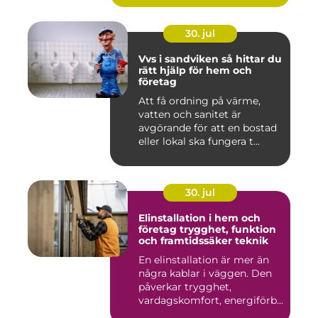
30. jul
Vvs i sandviken så hittar du
rätt hjälp för hem och
företag
Att få ordning på värme,
vatten och sanitet är
avgörande för att en bostad
eller lokal ska fungera t...
30. jul
Elinstallation i hem och
företag trygghet, funktion
och framtidssäker teknik
En elinstallation är mer än
några kablar i väggen. Den
påverkar trygghet,
vardagskomfort, energiförb...