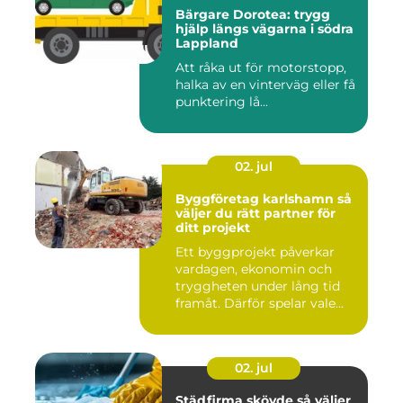
Bärgare Dorotea: trygg
hjälp längs vägarna i södra
Lappland
Att råka ut för motorstopp,
halka av en vinterväg eller få
punktering lå...
02. jul
Byggföretag karlshamn så
väljer du rätt partner för
ditt projekt
Ett byggprojekt påverkar
vardagen, ekonomin och
tryggheten under lång tid
framåt. Därför spelar vale...
02. jul
Städfirma skövde så väljer