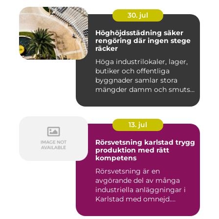
30. jul
Höghöjdsstädning säker
rengöring där ingen stege
räcker
Höga industrilokaler, lager,
butiker och offentliga
byggnader samlar stora
mängder damm och smuts
på...
13. jul
Rörsvetsning karlstad trygg
produktion med rätt
kompetens
Rörsvetsning är en
avgörande del av många
industriella anläggningar i
Karlstad med omnejd.
Bakom var...