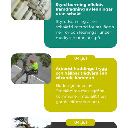
Styrd borrning effektiv
framdragning av ledningar
utan schakt
Styrd Borrning är en
schaktfri metod för att lägga
ner rör och ledningar under
markytan utan att grä...
04. jul
Arborist huddinge trygg
och hållbar trädvård i en
växande kommun
Huddinge är en av
Stockholms mest gröna
kommuner, med allt från
gamla ekbestånd och
naturtomter till...
04. jul