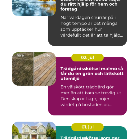
du rätt hjälp för hem och
företag
När vardagen snurrar på i
högt tempo är det många
som upptäcker hur
värdefullt det är att ta hjälp
a...
02. jul
Trädgårdsskötsel malmö så
får du en grön och lättskött
utemiljö
En välskött trädgård gör
mer än att bara se trevlig ut.
Den skapar lugn, höjer
värdet på bostaden oc...
01. jul
Trädgårdsskötsel som ger