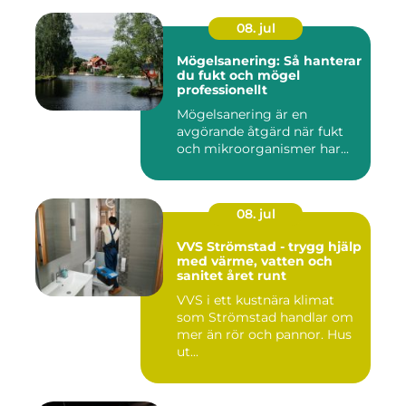
08. jul
Mögelsanering: Så hanterar
du fukt och mögel
professionellt
Mögelsanering är en
avgörande åtgärd när fukt
och mikroorganismer har...
08. jul
VVS Strömstad - trygg hjälp
med värme, vatten och
sanitet året runt
VVS i ett kustnära klimat
som Strömstad handlar om
mer än rör och pannor. Hus
ut...