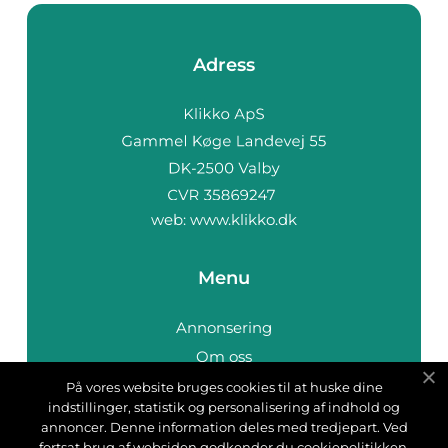
Adress
web:
www.klikko.dk
Menu
Annonsering
Om oss
Cookies
På vores website bruges cookies til at huske dine
indstillinger, statistik og personalisering af indhold og
Kontakta oss
annoncer. Denne information deles med tredjepart. Ved
Sitemap
fortsat brug af websiden godkender du cookiepolitikken.