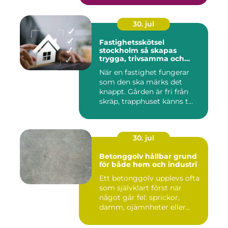
30. jul
Fastighetsskötsel
stockholm så skapas
trygga, trivsamma och
hållbara fastigheter
När en fastighet fungerar
som den ska märks det
knappt. Gården är fri från
skräp, trapphuset känns t...
30. jul
Betonggolv hållbar grund
för både hem och industri
Ett betonggolv upplevs ofta
som självklart först när
något går fel: sprickor,
damm, ojämnheter eller...