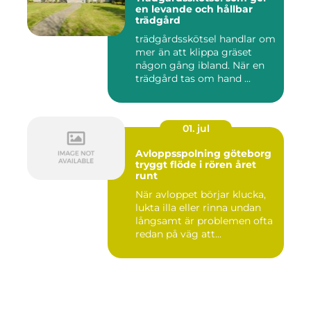
en levande och hållbar
trädgård
trädgårdsskötsel handlar om
mer än att klippa gräset
någon gång ibland. När en
trädgård tas om hand ...
01. jul
Avloppsspolning göteborg
tryggt flöde i rören året
runt
När avloppet börjar klucka,
lukta illa eller rinna undan
långsamt är problemen ofta
redan på väg att...