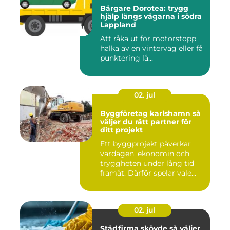
Bärgare Dorotea: trygg
hjälp längs vägarna i södra
Lappland
Att råka ut för motorstopp,
halka av en vinterväg eller få
punktering lå...
02. jul
Byggföretag karlshamn så
väljer du rätt partner för
ditt projekt
Ett byggprojekt påverkar
vardagen, ekonomin och
tryggheten under lång tid
framåt. Därför spelar vale...
02. jul
Städfirma skövde så väljer