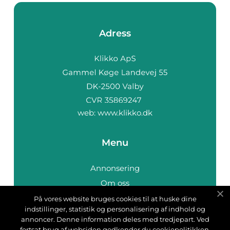
Adress
web:
www.klikko.dk
Menu
Annonsering
Om oss
Cookies
På vores website bruges cookies til at huske dine
indstillinger, statistik og personalisering af indhold og
Kontakta oss
annoncer. Denne information deles med tredjepart. Ved
Sitemap
fortsat brug af websiden godkender du cookiepolitikken.