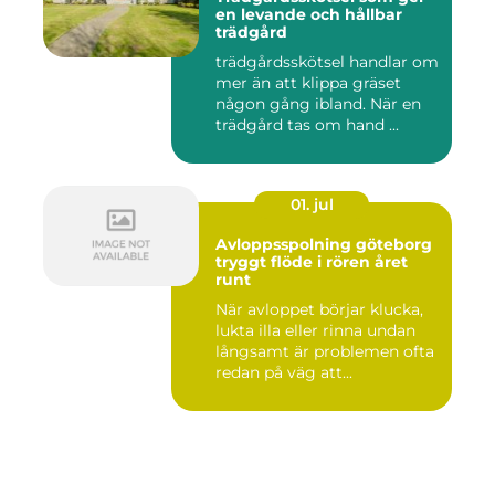
en levande och hållbar
trädgård
trädgårdsskötsel handlar om
mer än att klippa gräset
någon gång ibland. När en
trädgård tas om hand ...
01. jul
Avloppsspolning göteborg
tryggt flöde i rören året
runt
När avloppet börjar klucka,
lukta illa eller rinna undan
långsamt är problemen ofta
redan på väg att...