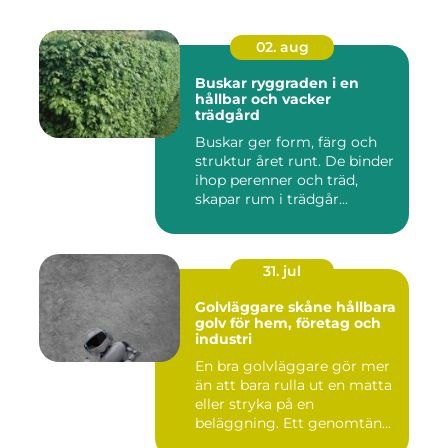
02. aug
Buskar ryggraden i en
hållbar och vacker
trädgård
Buskar ger form, färg och
struktur året runt. De binder
ihop perenner och träd,
skapar rum i trädgår...
31. jul
Golvläggare skåne hållbara
golv för hem, företag och
industri
En bra golvläggare gör mer
än att bara rulla ut en matta
eller stryka på en
beläggning. Ett genomtän...