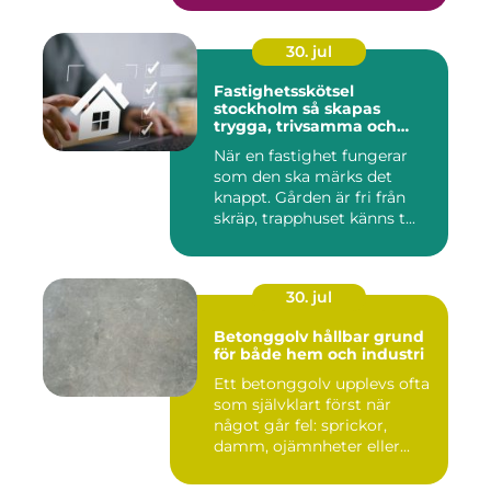
30. jul
Fastighetsskötsel
stockholm så skapas
trygga, trivsamma och
hållbara fastigheter
När en fastighet fungerar
som den ska märks det
knappt. Gården är fri från
skräp, trapphuset känns t...
30. jul
Betonggolv hållbar grund
för både hem och industri
Ett betonggolv upplevs ofta
som självklart först när
något går fel: sprickor,
damm, ojämnheter eller...