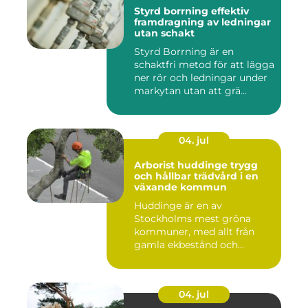
Styrd borrning effektiv
framdragning av ledningar
utan schakt
Styrd Borrning är en
schaktfri metod för att lägga
ner rör och ledningar under
markytan utan att grä...
04. jul
Arborist huddinge trygg
och hållbar trädvård i en
växande kommun
Huddinge är en av
Stockholms mest gröna
kommuner, med allt från
gamla ekbestånd och
naturtomter till...
04. jul