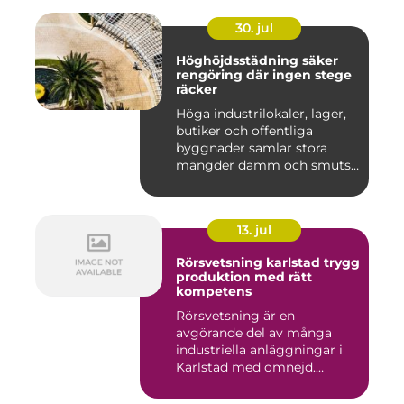
30. jul
Höghöjdsstädning säker
rengöring där ingen stege
räcker
Höga industrilokaler, lager,
butiker och offentliga
byggnader samlar stora
mängder damm och smuts
på...
13. jul
Rörsvetsning karlstad trygg
produktion med rätt
kompetens
Rörsvetsning är en
avgörande del av många
industriella anläggningar i
Karlstad med omnejd.
Bakom var...