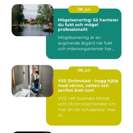
08. jul
Mögelsanering: Så hanterar
du fukt och mögel
professionellt
Mögelsanering är en
avgörande åtgärd när fukt
och mikroorganismer har...
08. jul
VVS Strömstad - trygg hjälp
med värme, vatten och
sanitet året runt
VVS i ett kustnära klimat
som Strömstad handlar om
mer än rör och pannor. Hus
ut...