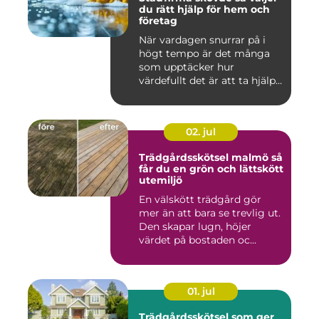
du rätt hjälp för hem och
företag
När vardagen snurrar på i
högt tempo är det många
som upptäcker hur
värdefullt det är att ta hjälp
a...
02. jul
Trädgårdsskötsel malmö så
får du en grön och lättskött
utemiljö
En välskött trädgård gör
mer än att bara se trevlig ut.
Den skapar lugn, höjer
värdet på bostaden oc...
01. jul
Trädgårdsskötsel som ger