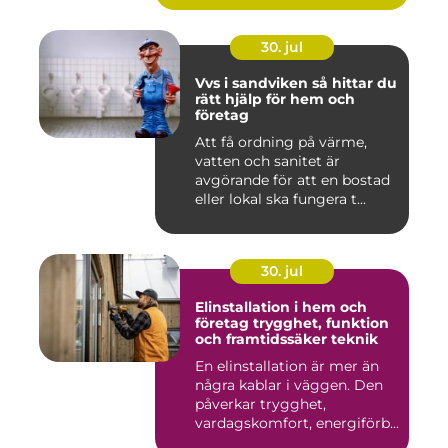
30. jul
Vvs i sandviken så hittar du
rätt hjälp för hem och
företag
Att få ordning på värme,
vatten och sanitet är
avgörande för att en bostad
eller lokal ska fungera t...
30. jul
Elinstallation i hem och
företag trygghet, funktion
och framtidssäker teknik
En elinstallation är mer än
några kablar i väggen. Den
påverkar trygghet,
vardagskomfort, energiförb...