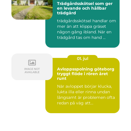
Trädgårdsskötsel som ger
en levande och hållbar
trädgård
trädgårdsskötsel handlar om
mer än att klippa gräset
någon gång ibland. När en
trädgård tas om hand ...
01. jul
Avloppsspolning göteborg
tryggt flöde i rören året
runt
När avloppet börjar klucka,
lukta illa eller rinna undan
långsamt är problemen ofta
redan på väg att...