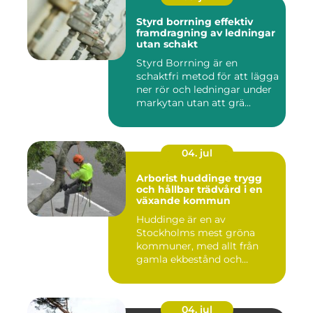
Styrd borrning effektiv
framdragning av ledningar
utan schakt
Styrd Borrning är en
schaktfri metod för att lägga
ner rör och ledningar under
markytan utan att grä...
04. jul
Arborist huddinge trygg
och hållbar trädvård i en
växande kommun
Huddinge är en av
Stockholms mest gröna
kommuner, med allt från
gamla ekbestånd och
naturtomter till...
04. jul