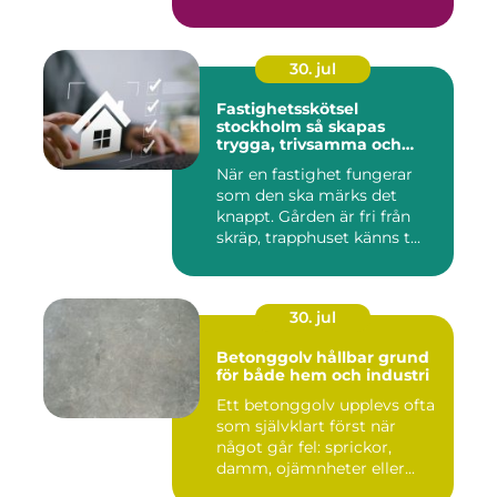
30. jul
Fastighetsskötsel
stockholm så skapas
trygga, trivsamma och
hållbara fastigheter
När en fastighet fungerar
som den ska märks det
knappt. Gården är fri från
skräp, trapphuset känns t...
30. jul
Betonggolv hållbar grund
för både hem och industri
Ett betonggolv upplevs ofta
som självklart först när
något går fel: sprickor,
damm, ojämnheter eller...