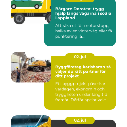
Bärgare Dorotea: trygg
hjälp längs vägarna i södra
Lappland
Att råka ut för motorstopp,
halka av en vinterväg eller få
punktering lå...
02. jul
Byggföretag karlshamn så
väljer du rätt partner för
ditt projekt
Ett byggprojekt påverkar
vardagen, ekonomin och
tryggheten under lång tid
framåt. Därför spelar vale...
02. jul