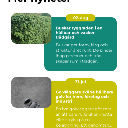
02. aug
Buskar ryggraden i en
hållbar och vacker
trädgård
Buskar ger form, färg och
struktur året runt. De binder
ihop perenner och träd,
skapar rum i trädgår...
31. jul
Golvläggare skåne hållbara
golv för hem, företag och
industri
En bra golvläggare gör mer
än att bara rulla ut en matta
eller stryka på en
beläggning. Ett genomtän...