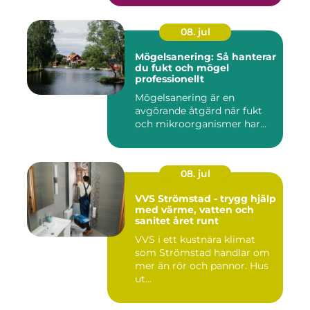
08. jul
Mögelsanering: Så hanterar
du fukt och mögel
professionellt
Mögelsanering är en
avgörande åtgärd när fukt
och mikroorganismer har...
08. jul
VVS Strömstad - trygg hjälp
med värme, vatten och
sanitet året runt
VVS i ett kustnära klimat
som Strömstad handlar om
mer än rör och pannor. Hus
ut...