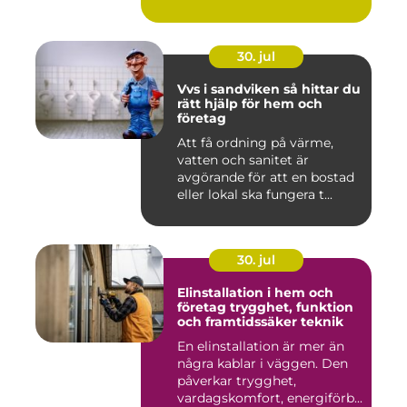
30. jul
Vvs i sandviken så hittar du
rätt hjälp för hem och
företag
Att få ordning på värme,
vatten och sanitet är
avgörande för att en bostad
eller lokal ska fungera t...
30. jul
Elinstallation i hem och
företag trygghet, funktion
och framtidssäker teknik
En elinstallation är mer än
några kablar i väggen. Den
påverkar trygghet,
vardagskomfort, energiförb...