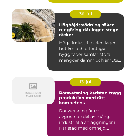
30. jul
Höghöjdsstädning säker
rengöring där ingen stege
räcker
Höga industrilokaler, lager,
butiker och offentliga
byggnader samlar stora
mängder damm och smuts
på...
13. jul
Rörsvetsning karlstad trygg
produktion med rätt
kompetens
Rörsvetsning är en
avgörande del av många
industriella anläggningar i
Karlstad med omnejd.
Bakom var...