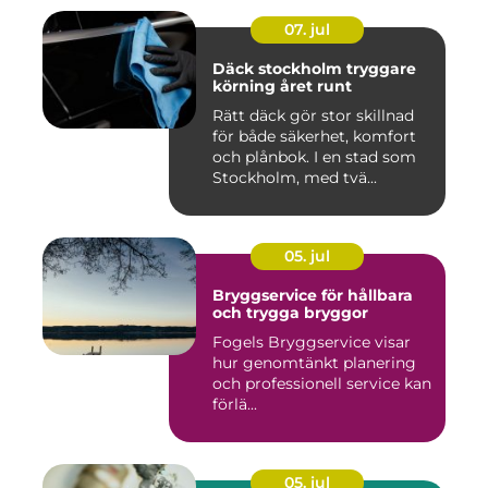
07. jul
Däck stockholm tryggare
körning året runt
Rätt däck gör stor skillnad
för både säkerhet, komfort
och plånbok. I en stad som
Stockholm, med tvä...
05. jul
Bryggservice för hållbara
och trygga bryggor
Fogels Bryggservice visar
hur genomtänkt planering
och professionell service kan
förlä...
05. jul