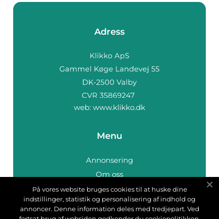
Adress
web:
www.klikko.dk
Menu
Annonsering
Om oss
Cookies
På vores website bruges cookies til at huske dine
indstillinger, statistik og personalisering af indhold og
Kontakta oss
annoncer. Denne information deles med tredjepart. Ved
Sitemap
fortsat brug af websiden godkender du cookiepolitikken.