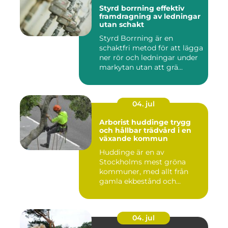
Styrd borrning effektiv
framdragning av ledningar
utan schakt
Styrd Borrning är en
schaktfri metod för att lägga
ner rör och ledningar under
markytan utan att grä...
04. jul
Arborist huddinge trygg
och hållbar trädvård i en
växande kommun
Huddinge är en av
Stockholms mest gröna
kommuner, med allt från
gamla ekbestånd och
naturtomter till...
04. jul