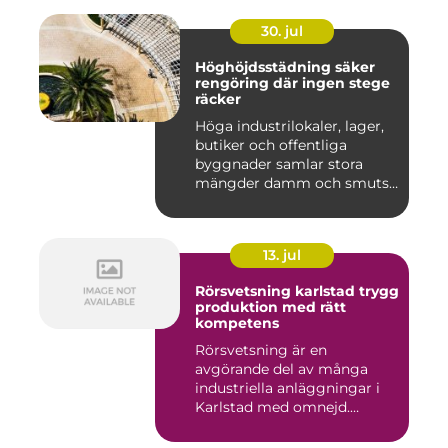
30. jul
Höghöjdsstädning säker
rengöring där ingen stege
räcker
Höga industrilokaler, lager,
butiker och offentliga
byggnader samlar stora
mängder damm och smuts
på...
13. jul
Rörsvetsning karlstad trygg
produktion med rätt
kompetens
Rörsvetsning är en
avgörande del av många
industriella anläggningar i
Karlstad med omnejd.
Bakom var...