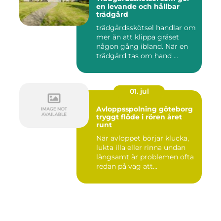
en levande och hållbar
trädgård
trädgårdsskötsel handlar om
mer än att klippa gräset
någon gång ibland. När en
trädgård tas om hand ...
01. jul
Avloppsspolning göteborg
tryggt flöde i rören året
runt
När avloppet börjar klucka,
lukta illa eller rinna undan
långsamt är problemen ofta
redan på väg att...