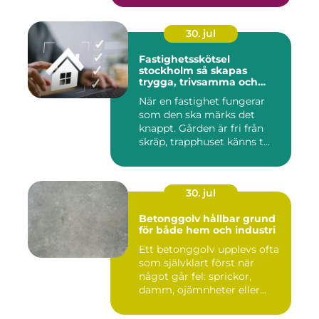
30. jul
Fastighetsskötsel
stockholm så skapas
trygga, trivsamma och
hållbara fastigheter
När en fastighet fungerar
som den ska märks det
knappt. Gården är fri från
skräp, trapphuset känns t...
30. jul
Betonggolv hållbar grund
för både hem och industri
Ett betonggolv upplevs ofta
som självklart först när
något går fel: sprickor,
damm, ojämnheter eller...