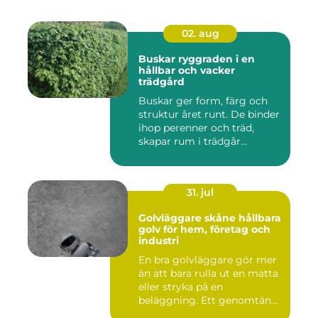
02. aug
Buskar ryggraden i en
hållbar och vacker
trädgård
Buskar ger form, färg och
struktur året runt. De binder
ihop perenner och träd,
skapar rum i trädgår...
31. jul
Golvläggare skåne hållbara
golv för hem, företag och
industri
En bra golvläggare gör mer
än att bara rulla ut en matta
eller stryka på en
beläggning. Ett genomtän...