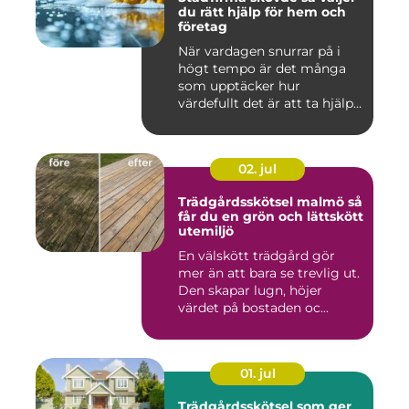
du rätt hjälp för hem och
företag
När vardagen snurrar på i
högt tempo är det många
som upptäcker hur
värdefullt det är att ta hjälp
a...
02. jul
Trädgårdsskötsel malmö så
får du en grön och lättskött
utemiljö
En välskött trädgård gör
mer än att bara se trevlig ut.
Den skapar lugn, höjer
värdet på bostaden oc...
01. jul
Trädgårdsskötsel som ger