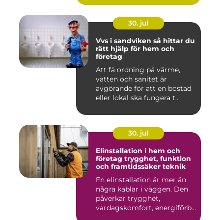
30. jul
Vvs i sandviken så hittar du
rätt hjälp för hem och
företag
Att få ordning på värme,
vatten och sanitet är
avgörande för att en bostad
eller lokal ska fungera t...
30. jul
Elinstallation i hem och
företag trygghet, funktion
och framtidssäker teknik
En elinstallation är mer än
några kablar i väggen. Den
påverkar trygghet,
vardagskomfort, energiförb...