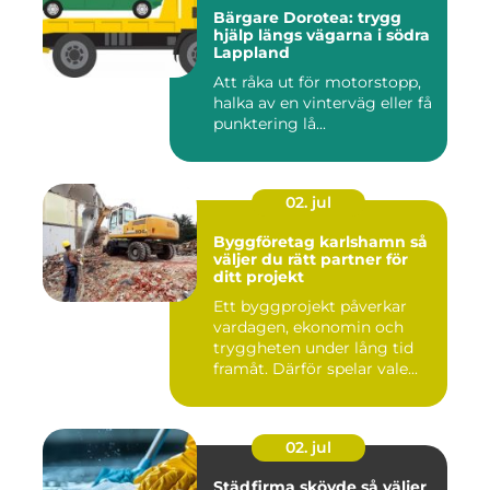
Bärgare Dorotea: trygg
hjälp längs vägarna i södra
Lappland
Att råka ut för motorstopp,
halka av en vinterväg eller få
punktering lå...
02. jul
Byggföretag karlshamn så
väljer du rätt partner för
ditt projekt
Ett byggprojekt påverkar
vardagen, ekonomin och
tryggheten under lång tid
framåt. Därför spelar vale...
02. jul
Städfirma skövde så väljer