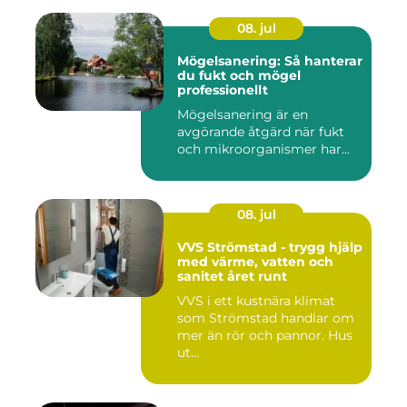
08. jul
Mögelsanering: Så hanterar
du fukt och mögel
professionellt
Mögelsanering är en
avgörande åtgärd när fukt
och mikroorganismer har...
08. jul
VVS Strömstad - trygg hjälp
med värme, vatten och
sanitet året runt
VVS i ett kustnära klimat
som Strömstad handlar om
mer än rör och pannor. Hus
ut...