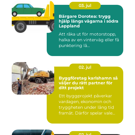
03. jul
Bärgare Dorotea: trygg
hjälp längs vägarna i södra
Lappland
Att råka ut för motorstopp,
halka av en vinterväg eller få
punktering lå...
02. jul
Byggföretag karlshamn så
väljer du rätt partner för
ditt projekt
Ett byggprojekt påverkar
vardagen, ekonomin och
tryggheten under lång tid
framåt. Därför spelar vale...
02. jul