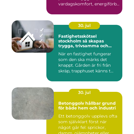
vardagskomfort, energiförb...
30. jul
Fastighetsskötsel
stockholm så skapas
trygga, trivsamma och
hållbara fastigheter
När en fastighet fungerar
som den ska märks det
knappt. Gården är fri från
skräp, trapphuset känns t...
30. jul
Betonggolv hållbar grund
för både hem och industri
Ett betonggolv upplevs ofta
som självklart först när
något går fel: sprickor,
damm, ojämnheter eller...