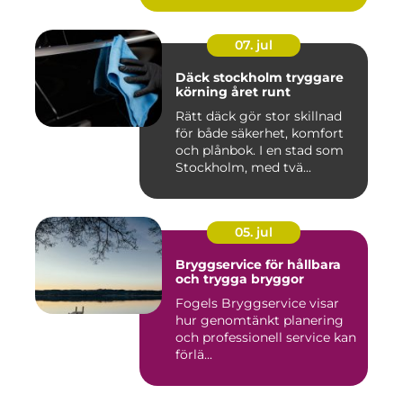
07. jul
Däck stockholm tryggare
körning året runt
Rätt däck gör stor skillnad
för både säkerhet, komfort
och plånbok. I en stad som
Stockholm, med tvä...
05. jul
Bryggservice för hållbara
och trygga bryggor
Fogels Bryggservice visar
hur genomtänkt planering
och professionell service kan
förlä...