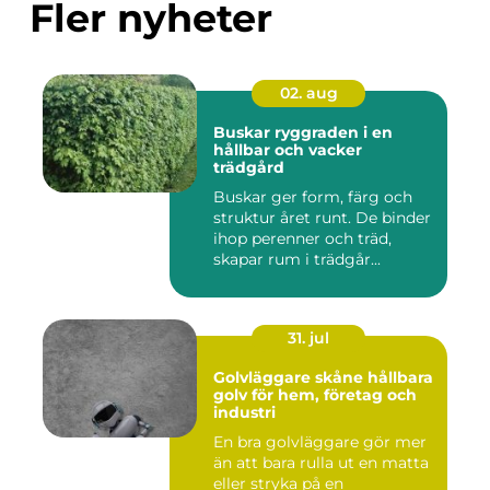
Fler nyheter
02. aug
Buskar ryggraden i en
hållbar och vacker
trädgård
Buskar ger form, färg och
struktur året runt. De binder
ihop perenner och träd,
skapar rum i trädgår...
31. jul
Golvläggare skåne hållbara
golv för hem, företag och
industri
En bra golvläggare gör mer
än att bara rulla ut en matta
eller stryka på en