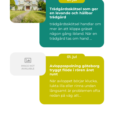
Trädgårdsskötsel som ger
en levande och hållbar
trädgård
trädgårdsskötsel handlar om
mer än att klippa gräset
någon gång ibland. När en
trädgård tas om hand ...
01. jul
Avloppsspolning göteborg
tryggt flöde i rören året
runt
När avloppet börjar klucka,
lukta illa eller rinna undan
långsamt är problemen ofta
redan på väg att...