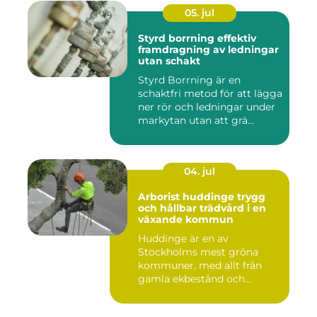
05. jul
Styrd borrning effektiv
framdragning av ledningar
utan schakt
Styrd Borrning är en
schaktfri metod för att lägga
ner rör och ledningar under
markytan utan att grä...
04. jul
Arborist huddinge trygg
och hållbar trädvård i en
växande kommun
Huddinge är en av
Stockholms mest gröna
kommuner, med allt från
gamla ekbestånd och
naturtomter till...