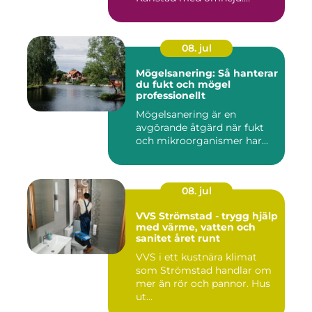
Bakom var...
08. jul
Mögelsanering: Så hanterar
du fukt och mögel
professionellt
Mögelsanering är en
avgörande åtgärd när fukt
och mikroorganismer har...
08. jul
VVS Strömstad - trygg hjälp
med värme, vatten och
sanitet året runt
VVS i ett kustnära klimat
som Strömstad handlar om
mer än rör och pannor. Hus
ut...