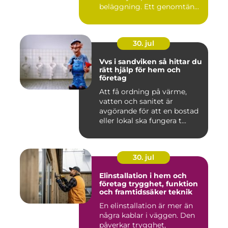
beläggning. Ett genomtän...
30. jul
Vvs i sandviken så hittar du
rätt hjälp för hem och
företag
Att få ordning på värme,
vatten och sanitet är
avgörande för att en bostad
eller lokal ska fungera t...
30. jul
Elinstallation i hem och
företag trygghet, funktion
och framtidssäker teknik
En elinstallation är mer än
några kablar i väggen. Den
påverkar trygghet,