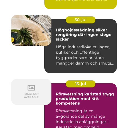
30. jul
Höghöjdsstädning säker
rengöring där ingen stege
räcker
Höga industrilokaler, lager,
butiker och offentliga
byggnader samlar stora
mängder damm och smuts
på...
13. jul
Rörsvetsning karlstad trygg
produktion med rätt
kompetens
Rörsvetsning är en
avgörande del av många
industriella anläggningar i
Karlstad med omnejd.