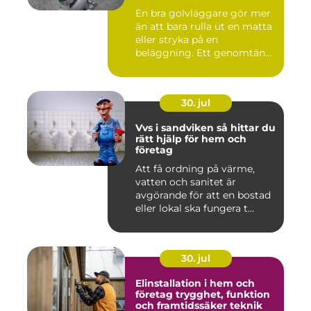
En bra golvläggare gör mer
än att bara rulla ut en matta
eller stryka på en
beläggning. Ett genomtän...
30. jul
Vvs i sandviken så hittar du
rätt hjälp för hem och
företag
Att få ordning på värme,
vatten och sanitet är
avgörande för att en bostad
eller lokal ska fungera t...
30. jul
Elinstallation i hem och
företag trygghet, funktion
och framtidssäker teknik