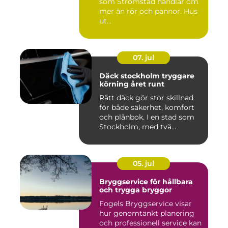
som Strömstad handlar om
mer än rör och pannor. Hus
ut...
07. jul
Däck stockholm tryggare
körning året runt
Rätt däck gör stor skillnad
för både säkerhet, komfort
och plånbok. I en stad som
Stockholm, med tvä...
05. jul
Bryggservice för hållbara
och trygga bryggor
Fogels Bryggservice visar
hur genomtänkt planering
och professionell service kan