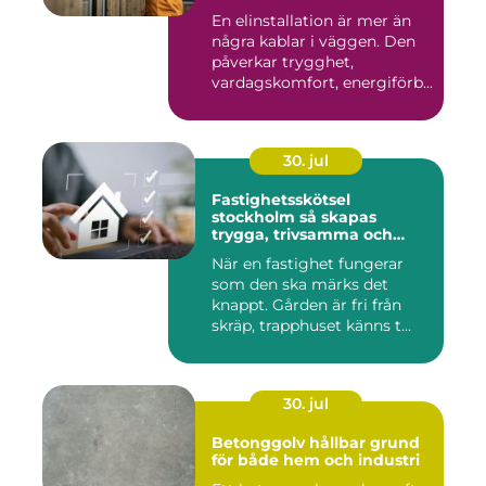
En elinstallation är mer än
några kablar i väggen. Den
påverkar trygghet,
vardagskomfort, energiförb...
30. jul
Fastighetsskötsel
stockholm så skapas
trygga, trivsamma och
hållbara fastigheter
När en fastighet fungerar
som den ska märks det
knappt. Gården är fri från
skräp, trapphuset känns t...
30. jul
Betonggolv hållbar grund
för både hem och industri