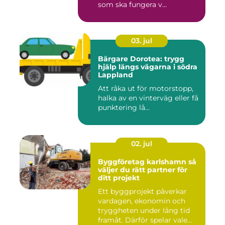
som ska fungera v...
03. jul
Bärgare Dorotea: trygg
hjälp längs vägarna i södra
Lappland
Att råka ut för motorstopp,
halka av en vinterväg eller få
punktering lå...
02. jul
Byggföretag karlshamn så
väljer du rätt partner för
ditt projekt
Ett byggprojekt påverkar
vardagen, ekonomin och
tryggheten under lång tid
framåt. Därför spelar vale...