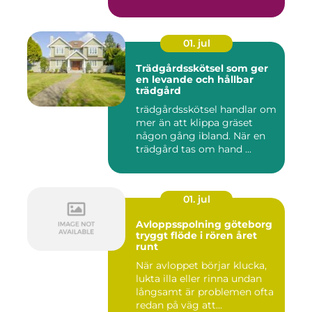
01. jul
Trädgårdsskötsel som ger
en levande och hållbar
trädgård
trädgårdsskötsel handlar om
mer än att klippa gräset
någon gång ibland. När en
trädgård tas om hand ...
01. jul
Avloppsspolning göteborg
tryggt flöde i rören året
runt
När avloppet börjar klucka,
lukta illa eller rinna undan
långsamt är problemen ofta
redan på väg att...