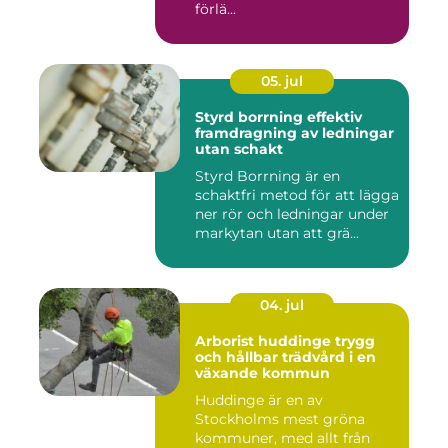
förlä...
05. jul
Styrd borrning effektiv
framdragning av ledningar
utan schakt
Styrd Borrning är en
schaktfri metod för att lägga
ner rör och ledningar under
markytan utan att grä...
04. jul
Arborist huddinge trygg
och hållbar trädvård i en
växande kommun
Huddinge är en av
Stockholms mest gröna
kommuner, med allt från