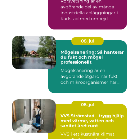
Rörsvetsning är en
avgörande del av många
industriella anläggningar i
Karlstad med omnejd.
Bakom var...
08. jul
Mögelsanering: Så hanterar
du fukt och mögel
professionellt
Mögelsanering är en
avgörande åtgärd när fukt
och mikroorganismer har...
08. jul
VVS Strömstad - trygg hjälp
med värme, vatten och
sanitet året runt
VVS i ett kustnära klimat