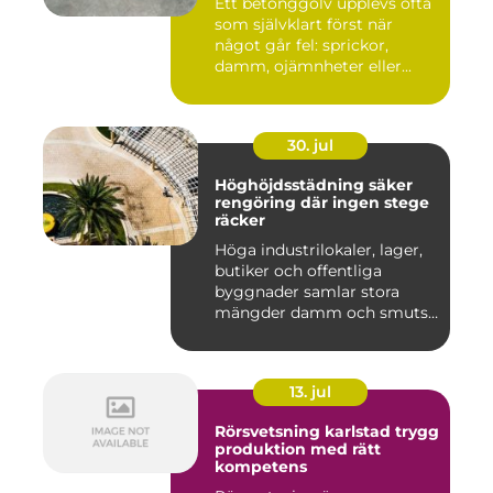
Ett betonggolv upplevs ofta
som självklart först när
något går fel: sprickor,
damm, ojämnheter eller...
30. jul
Höghöjdsstädning säker
rengöring där ingen stege
räcker
Höga industrilokaler, lager,
butiker och offentliga
byggnader samlar stora
mängder damm och smuts
på...
13. jul
Rörsvetsning karlstad trygg
produktion med rätt
kompetens