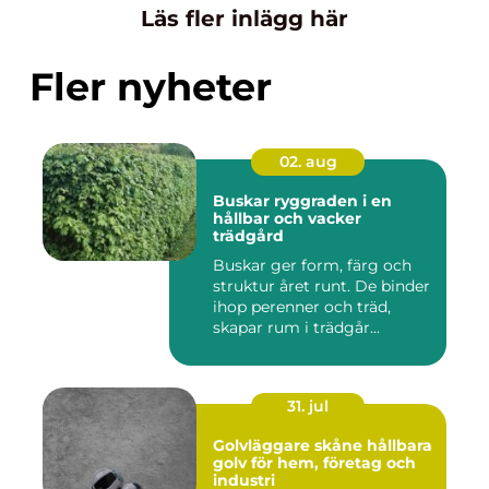
Läs fler inlägg här
Fler nyheter
02. aug
Buskar ryggraden i en
hållbar och vacker
trädgård
Buskar ger form, färg och
struktur året runt. De binder
ihop perenner och träd,
skapar rum i trädgår...
31. jul
Golvläggare skåne hållbara
golv för hem, företag och
industri