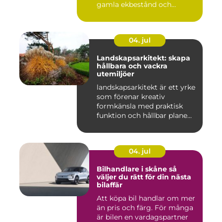
gamla ekbestånd och
naturtomter till...
04. jul
Landskapsarkitekt: skapa
hållbara och vackra
utemiljöer
landskapsarkitekt är ett yrke
som förenar kreativ
formkänsla med praktisk
funktion och hållbar plane...
04. jul
Bilhandlare i skåne så
väljer du rätt för din nästa
bilaffär
Att köpa bil handlar om mer
än pris och färg. För många
är bilen en vardagspartner