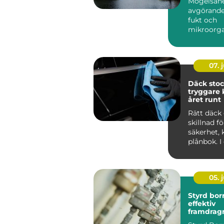
Mögelsane
avgörande
fukt och
mikroorg
har...
07. j
Däck sto
tryggare 
året runt
Rätt däck 
skillnad f
säkerhet,
plånbok. I
som Stoc
tvä...
05. j
Styrd bor
effektiv
framdrag
ledningar