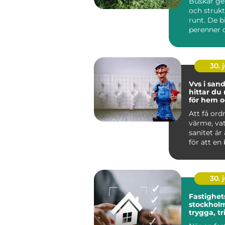
Buskar ge
och strukt
runt. De b
perenner o
skapar rum
30. j
Vvs i sandv
hittar du 
för hem o
Att få ord
värme, va
sanitet är
för att en
lokal ska f
30. j
Fastighet
stockholm så ska
trygga, t
och hållb