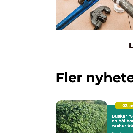
L
Fler nyhet
02. 
Buskar ryggraden i
en hållba
vacker tr