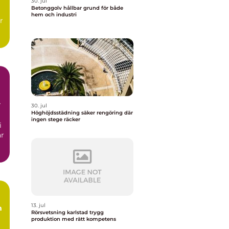
30. jul
Betonggolv hållbar grund för både
hem och industri
r
30. jul
Höghöjdsstädning säker rengöring där
ingen stege räcker
i
ar
13. jul
m
Rörsvetsning karlstad trygg
produktion med rätt kompetens