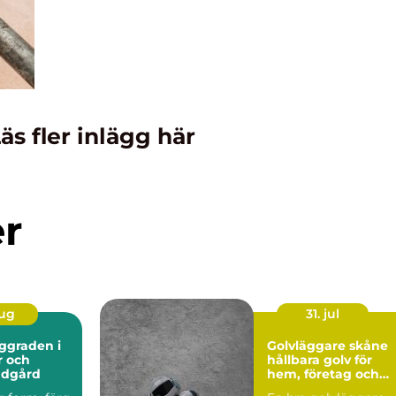
äs fler inlägg här
er
aug
31. jul
Golvläggare skåne
r och
hållbara golv för
ädgård
hem, företag och
industri