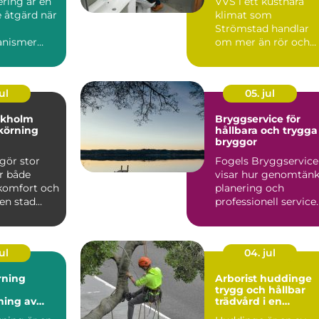
ring är en
VVS i ett kustnära
 åtgärd när
klimat som
Strömstad handlar
anismer
om mer än rör och
pannor. Hus ut...
ul
05. jul
ckholm
Bryggservice för
körning
hållbara och trygga
bryggor
gör stor
Fogels Bryggservice
ör både
visar hur genomtänk
 komfort och
planering och
 en stad
professionell service
kholm, med
kan förlä...
ul
04. jul
rning
Arborist huddinge
trygg och hållbar
ning av
trädvård i en
 utan
växande kommun