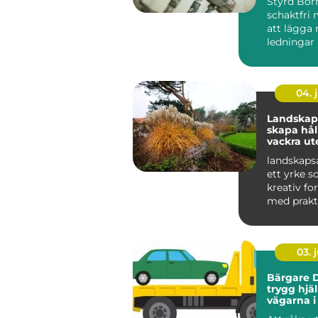
Styrd Bor
schakt
schaktfri 
att lägga 
ledningar
markytan 
grä...
04. j
Landskaps
skapa hål
vackra ut
landskapsa
ett yrke s
kreativ f
med prakt
och hållbar
03. j
Bärgare D
trygg hjä
vägarna i
Lappland