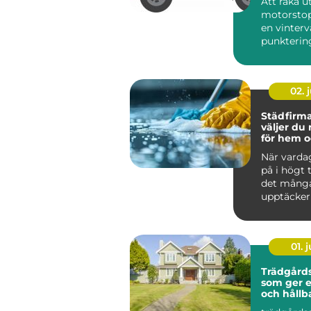
Att råka ut
motorstop
en vinterv
punktering 
02. j
Städfirma 
väljer du 
för hem o
När varda
på i högt
det mång
upptäcker
värdefullt 
hjälp a...
01. j
Trädgårds
som ger 
och hållb