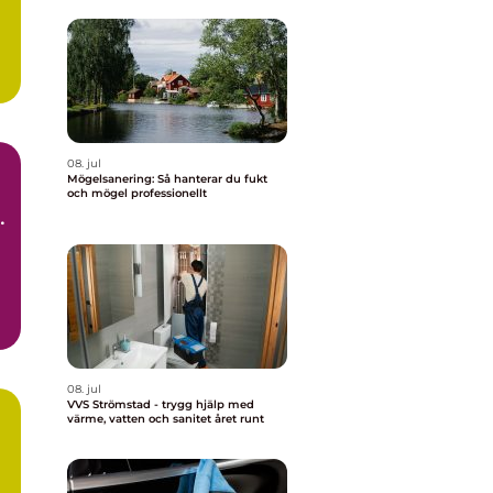
08. jul
Mögelsanering: Så hanterar du fukt
och mögel professionellt
t
d.
08. jul
VVS Strömstad - trygg hjälp med
värme, vatten och sanitet året runt