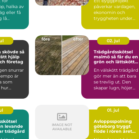
 för
Ett byggprojekt
p, halka av
påverkar vardagen,
äg eller få
ekonomin och
lå...
tryggheten under
lång tid framåt.
Därför spelar vale...
ul
02. jul
skövde så
Trädgårdsskötsel
rätt hjälp
malmö så får du en
ch företag
grön och lättskött
utemiljö
gen snurrar
En välskött trädgård
 tempo är
gör mer än att bara
a som
se trevlig ut. Den
 hur
skapar lugn, höjer
det är att ta
värdet på bostaden
oc...
ul
01. jul
skötsel
Avloppsspolning
en levande
göteborg tryggt
ar trädgård
flöde i rören året
runt