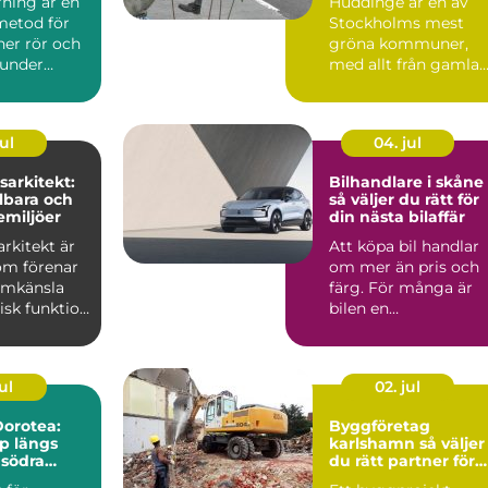
rning är en
Huddinge är en av
metod för
Stockholms mest
ner rör och
gröna kommuner,
 under
med allt från gamla
utan att
ekbestånd och
naturtomter till...
ul
04. jul
arkitekt:
Bilhandlare i skåne
lbara och
så väljer du rätt för
emiljöer
din nästa bilaffär
rkitekt är
Att köpa bil handlar
om förenar
om mer än pris och
ormkänsla
färg. För många är
isk funktion
bilen en
 plane...
vardagspartner som
ska fungera v...
ul
02. jul
orotea:
Byggföretag
lp längs
karlshamn så väljer
 södra
du rätt partner för
ditt projekt