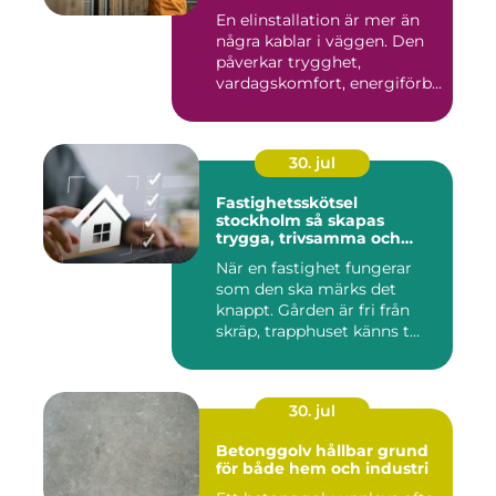
En elinstallation är mer än
några kablar i väggen. Den
påverkar trygghet,
vardagskomfort, energiförb...
30. jul
Fastighetsskötsel
stockholm så skapas
trygga, trivsamma och
hållbara fastigheter
När en fastighet fungerar
som den ska märks det
knappt. Gården är fri från
skräp, trapphuset känns t...
30. jul
Betonggolv hållbar grund
för både hem och industri