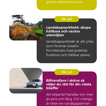
gamla ekbestånd och
naturtomter till...
04. jul
Landskapsarkitekt: skapa
hållbara och vackra
utemiljöer
landskapsarkitekt är ett yrke
som förenar kreativ
formkänsla med praktisk
funktion och hållbar plane...
04. jul
Bilhandlare i skåne så
väljer du rätt för din nästa
bilaffär
Att köpa bil handlar om mer
än pris och färg. För många
är bilen en vardagspartner