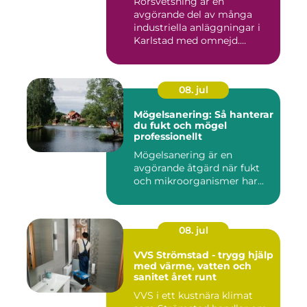
Rörsvetsning är en
avgörande del av många
industriella anläggningar i
Karlstad med omnejd.
Bakom var...
08. jul
Mögelsanering: Så hanterar
du fukt och mögel
professionellt
Mögelsanering är en
avgörande åtgärd när fukt
och mikroorganismer har...
08. jul
VVS Strömstad - trygg hjälp
med värme, vatten och
sanitet året runt
VVS i ett kustnära klimat