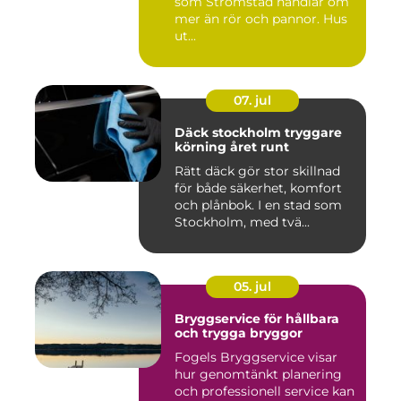
som Strömstad handlar om
mer än rör och pannor. Hus
ut...
07. jul
Däck stockholm tryggare
körning året runt
Rätt däck gör stor skillnad
för både säkerhet, komfort
och plånbok. I en stad som
Stockholm, med tvä...
05. jul
Bryggservice för hållbara
och trygga bryggor
Fogels Bryggservice visar
hur genomtänkt planering
och professionell service kan