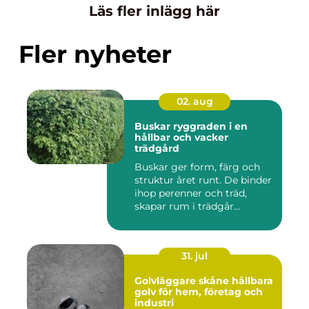
Läs fler inlägg här
Fler nyheter
02. aug
Buskar ryggraden i en
hållbar och vacker
trädgård
Buskar ger form, färg och
struktur året runt. De binder
ihop perenner och träd,
skapar rum i trädgår...
31. jul
Golvläggare skåne hållbara
golv för hem, företag och
industri