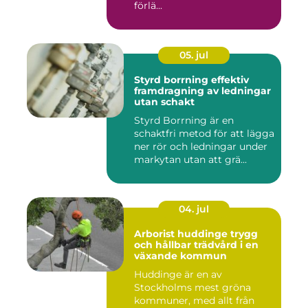
förlä...
05. jul
Styrd borrning effektiv
framdragning av ledningar
utan schakt
Styrd Borrning är en
schaktfri metod för att lägga
ner rör och ledningar under
markytan utan att grä...
04. jul
Arborist huddinge trygg
och hållbar trädvård i en
växande kommun
Huddinge är en av
Stockholms mest gröna
kommuner, med allt från