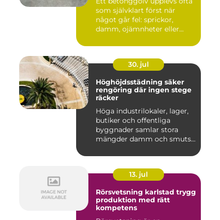
Ett betonggolv upplevs ofta
som självklart först när
något går fel: sprickor,
damm, ojämnheter eller...
30. jul
Höghöjdsstädning säker
rengöring där ingen stege
räcker
Höga industrilokaler, lager,
butiker och offentliga
byggnader samlar stora
mängder damm och smuts
på...
13. jul
Rörsvetsning karlstad trygg
produktion med rätt
kompetens