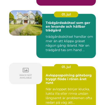
01. jul
Trädgårdsskötsel som ger
en levande och hållbar
trädgård
trädgårdsskötsel handlar om
mer än att klippa gräset
någon gång ibland. När en
trädgård tas om hand ...
01. jul
Avloppsspolning göteborg
tryggt flöde i rören året
runt
När avloppet börjar klucka,
lukta illa eller rinna undan
långsamt är problemen ofta
redan på väg att...