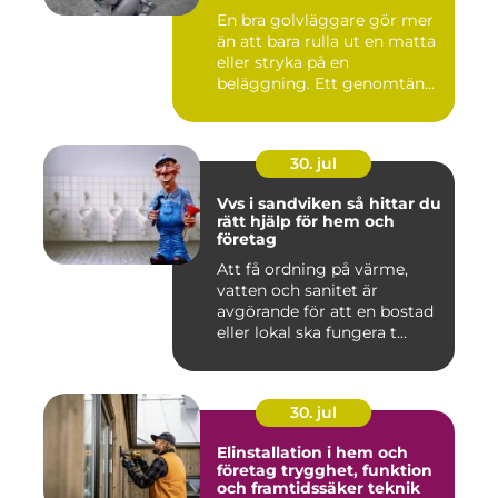
En bra golvläggare gör mer
än att bara rulla ut en matta
eller stryka på en
beläggning. Ett genomtän...
30. jul
Vvs i sandviken så hittar du
rätt hjälp för hem och
företag
Att få ordning på värme,
vatten och sanitet är
avgörande för att en bostad
eller lokal ska fungera t...
30. jul
Elinstallation i hem och
företag trygghet, funktion
och framtidssäker teknik