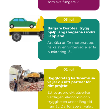
som ska fungera v...
03. jul
Bärgare Dorotea: trygg
hjälp längs vägarna i södra
Lappland
Att råka ut för motorstopp,
halka av en vinterväg eller få
punktering lå...
02. jul
Byggföretag karlshamn så
väljer du rätt partner för
ditt projekt
Ett byggprojekt påverkar
vardagen, ekonomin och
tryggheten under lång tid
framåt. Därför spelar vale...