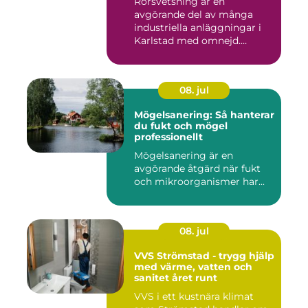
Rörsvetsning är en
avgörande del av många
industriella anläggningar i
Karlstad med omnejd.
Bakom var...
08. jul
Mögelsanering: Så hanterar
du fukt och mögel
professionellt
Mögelsanering är en
avgörande åtgärd när fukt
och mikroorganismer har...
08. jul
VVS Strömstad - trygg hjälp
med värme, vatten och
sanitet året runt
VVS i ett kustnära klimat