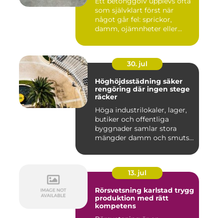
Ett betonggolv upplevs ofta
som självklart först när
något går fel: sprickor,
damm, ojämnheter eller...
30. jul
Höghöjdsstädning säker
rengöring där ingen stege
räcker
Höga industrilokaler, lager,
butiker och offentliga
byggnader samlar stora
mängder damm och smuts
på...
13. jul
Rörsvetsning karlstad trygg
produktion med rätt
kompetens