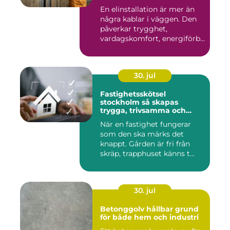
En elinstallation är mer än
några kablar i väggen. Den
påverkar trygghet,
vardagskomfort, energiförb...
30. jul
Fastighetsskötsel
stockholm så skapas
trygga, trivsamma och
hållbara fastigheter
När en fastighet fungerar
som den ska märks det
knappt. Gården är fri från
skräp, trapphuset känns t...
30. jul
Betonggolv hållbar grund
för både hem och industri