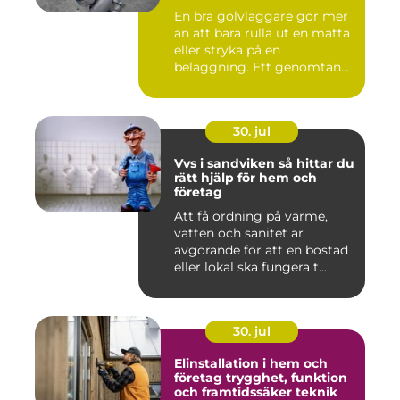
En bra golvläggare gör mer
än att bara rulla ut en matta
eller stryka på en
beläggning. Ett genomtän...
30. jul
Vvs i sandviken så hittar du
rätt hjälp för hem och
företag
Att få ordning på värme,
vatten och sanitet är
avgörande för att en bostad
eller lokal ska fungera t...
30. jul
Elinstallation i hem och
företag trygghet, funktion
och framtidssäker teknik