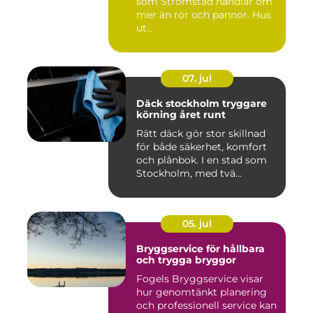
som Strömstad handlar om
mer än rör och pannor. Hus
ut...
07. jul
Däck stockholm tryggare
körning året runt
Rätt däck gör stor skillnad
för både säkerhet, komfort
och plånbok. I en stad som
Stockholm, med tvä...
05. jul
Bryggservice för hållbara
och trygga bryggor
Fogels Bryggservice visar
hur genomtänkt planering
och professionell service kan