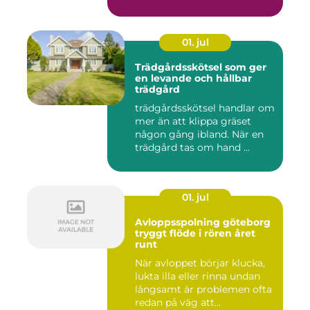
01. jul
Trädgårdsskötsel som ger
en levande och hållbar
trädgård
trädgårdsskötsel handlar om
mer än att klippa gräset
någon gång ibland. När en
trädgård tas om hand ...
01. jul
Avloppsspolning göteborg
tryggt flöde i rören året
runt
När avloppet börjar klucka,
lukta illa eller rinna undan
långsamt är problemen ofta
redan på väg att...