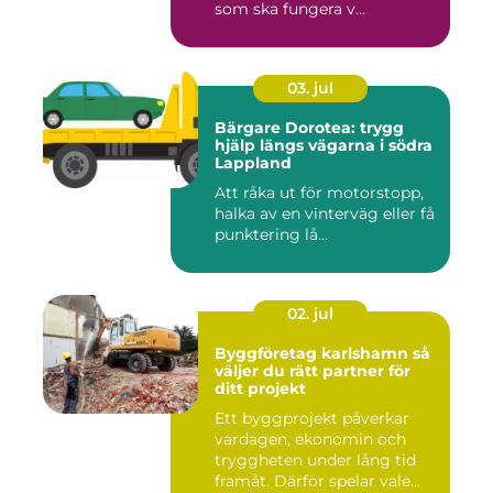
som ska fungera v...
03. jul
Bärgare Dorotea: trygg
hjälp längs vägarna i södra
Lappland
Att råka ut för motorstopp,
halka av en vinterväg eller få
punktering lå...
02. jul
Byggföretag karlshamn så
väljer du rätt partner för
ditt projekt
Ett byggprojekt påverkar
vardagen, ekonomin och
tryggheten under lång tid
framåt. Därför spelar vale...