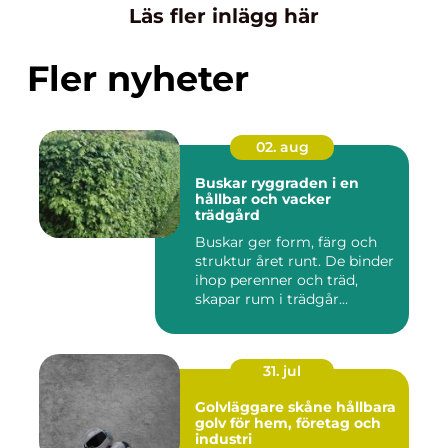
Läs fler inlägg här
Fler nyheter
02. aug
Buskar ryggraden i en
hållbar och vacker
trädgård
Buskar ger form, färg och
struktur året runt. De binder
ihop perenner och träd,
skapar rum i trädgår...
31. jul
Golvläggare skåne hållbara
golv för hem, företag och
industri