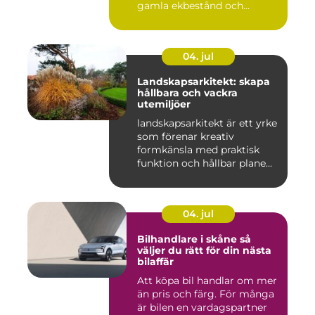
gamla ekbestånd och
naturtomter till...
04. jul
Landskapsarkitekt: skapa
hållbara och vackra
utemiljöer
landskapsarkitekt är ett yrke
som förenar kreativ
formkänsla med praktisk
funktion och hållbar plane...
04. jul
Bilhandlare i skåne så
väljer du rätt för din nästa
bilaffär
Att köpa bil handlar om mer
än pris och färg. För många
är bilen en vardagspartner