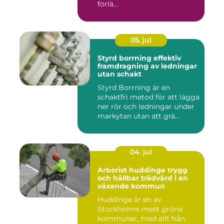
förlä...
05. jul
Styrd borrning effektiv
framdragning av ledningar
utan schakt
Styrd Borrning är en
schaktfri metod för att lägga
ner rör och ledningar under
markytan utan att grä...
04. jul
Arborist huddinge trygg
och hållbar trädvård i en
växande kommun
Huddinge är en av
Stockholms mest gröna
kommuner, med allt från