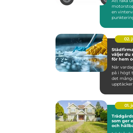
Att råka ut
motorstop
en vinterv
punktering 
02. j
Städfirma 
väljer du 
för hem o
När varda
på i högt
det mång
upptäcker
värdefullt 
hjälp a...
01. j
Trädgårds
som ger 
och hållb