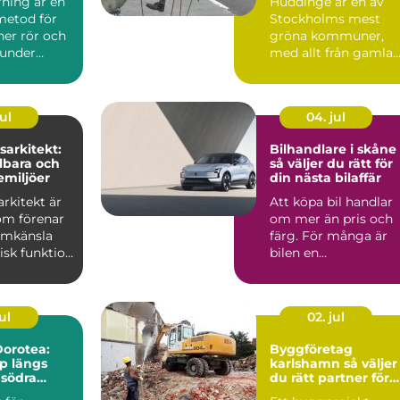
rning är en
Huddinge är en av
metod för
Stockholms mest
ner rör och
gröna kommuner,
 under
med allt från gamla
utan att
ekbestånd och
naturtomter till...
ul
04. jul
arkitekt:
Bilhandlare i skåne
lbara och
så väljer du rätt för
emiljöer
din nästa bilaffär
rkitekt är
Att köpa bil handlar
om förenar
om mer än pris och
ormkänsla
färg. För många är
isk funktion
bilen en
 plane...
vardagspartner som
ska fungera v...
ul
02. jul
orotea:
Byggföretag
lp längs
karlshamn så väljer
 södra
du rätt partner för
ditt projekt