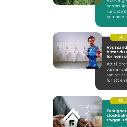
Buskar ge
och strukt
runt. De b
perenner o
skapar rum
30. j
Vvs i sandv
hittar du 
för hem o
Att få ord
värme, va
sanitet är
för att en
lokal ska f
30. j
Fastighet
stockholm så ska
trygga, t
och hållb