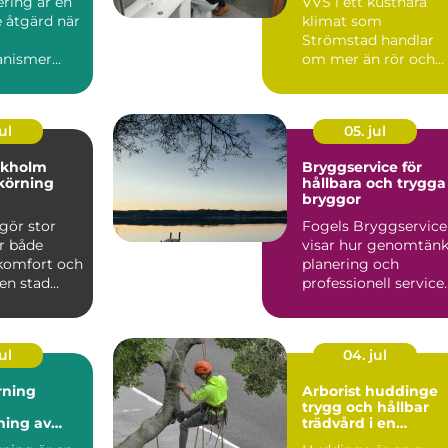
ring är en
VVS i ett kustnära
 åtgärd när
klimat som
Strömstad handlar
anismer
om mer än rör och
pannor. Hus ut...
ul
05. jul
ckholm
Bryggservice för
körning
hållbara och trygga
bryggor
gör stor
Fogels Bryggservice
ör både
visar hur genomtänk
 komfort och
planering och
 en stad
professionell service
kholm, med
kan förlä...
ul
04. jul
rning
Arborist huddinge
trygg och hållbar
ning av
trädvård i en
 utan
växande kommun