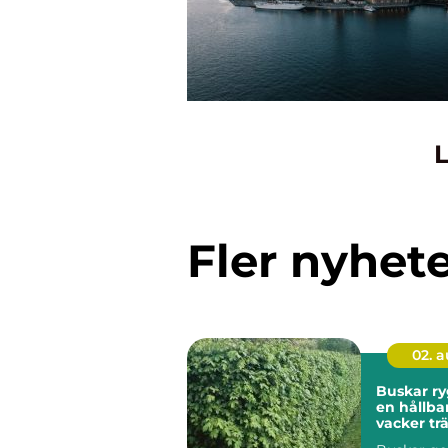
L
Fler nyhet
02. 
Buskar ryggraden i
en hållba
vacker tr