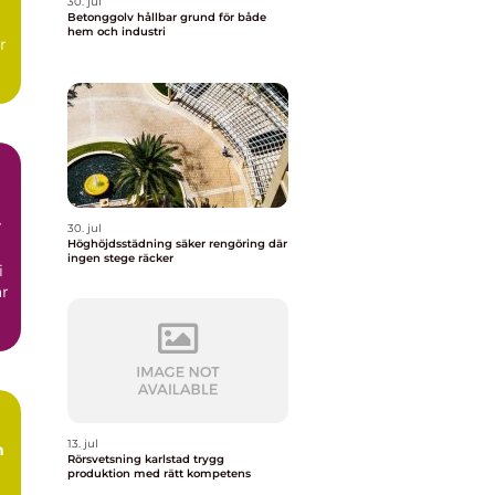
30. jul
Betonggolv hållbar grund för både
hem och industri
r
30. jul
Höghöjdsstädning säker rengöring där
ingen stege räcker
i
ar
13. jul
m
Rörsvetsning karlstad trygg
produktion med rätt kompetens