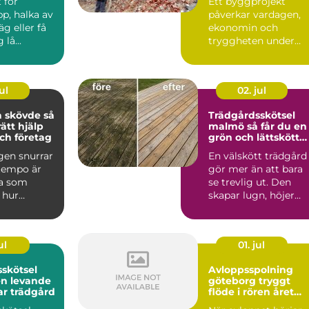
 för
Ett byggprojekt
p, halka av
påverkar vardagen,
äg eller få
ekonomin och
lå...
tryggheten under
lång tid framåt.
Därför spelar vale...
ul
02. jul
skövde så
Trädgårdsskötsel
rätt hjälp
malmö så får du en
ch företag
grön och lättskött
utemiljö
gen snurrar
En välskött trädgård
 tempo är
gör mer än att bara
a som
se trevlig ut. Den
 hur
skapar lugn, höjer
det är att ta
värdet på bostaden
oc...
ul
01. jul
skötsel
Avloppsspolning
en levande
göteborg tryggt
ar trädgård
flöde i rören året
runt