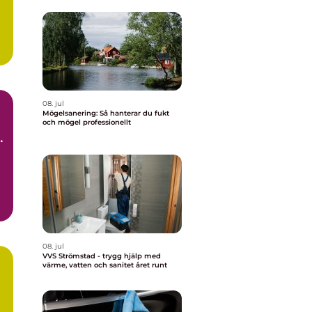
08. jul
Mögelsanering: Så hanterar du fukt
och mögel professionellt
t
d.
08. jul
VVS Strömstad - trygg hjälp med
värme, vatten och sanitet året runt