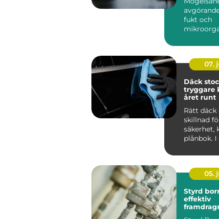
Mögelsane
avgörande
fukt och
mikroorg
har...
07. j
Däck sto
tryggare 
året runt
Rätt däck 
skillnad f
säkerhet,
plånbok. I
som Stoc
tvä...
05. j
Styrd bor
effektiv
framdrag
ledningar