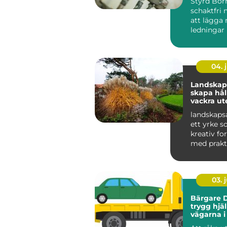
Styrd Bor
schakt
schaktfri 
att lägga 
ledningar
markytan 
grä...
04. j
Landskaps
skapa hål
vackra ut
landskapsa
ett yrke s
kreativ f
med prakt
och hållbar
03. j
Bärgare D
trygg hjä
vägarna i
Lappland