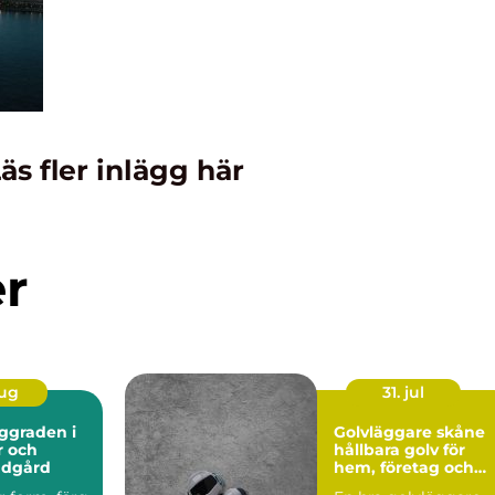
äs fler inlägg här
er
aug
31. jul
Golvläggare skåne
r och
hållbara golv för
ädgård
hem, företag och
industri