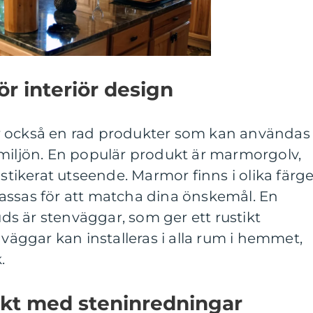
ör interiör design
r också en rad produkter som kan användas
smiljön. En populär produkt är marmorgolv,
istikerat utseende. Marmor finns i olika färge
assas för att matcha dina önskemål. En
s är stenväggar, som ger ett rustikt
nväggar kan installeras i alla rum i hemmet,
.
kt med steninredningar