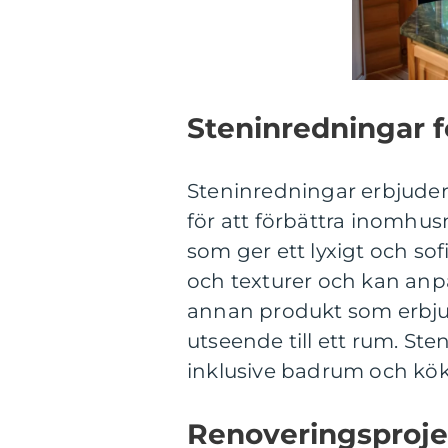
Steninredningar f
Steninredningar erbjude
för att förbättra inomhu
som ger ett lyxigt och sof
och texturer och kan anp
annan produkt som erbjud
utseende till ett rum. Ste
inklusive badrum och kök
Renoveringsproje