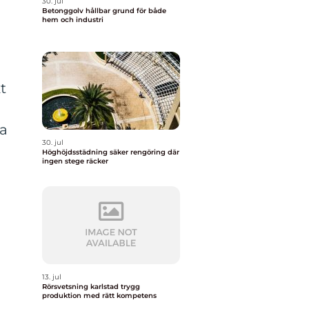
30. jul
Betonggolv hållbar grund för både
hem och industri
t
ga
30. jul
Höghöjdsstädning säker rengöring där
ingen stege räcker
13. jul
Rörsvetsning karlstad trygg
produktion med rätt kompetens