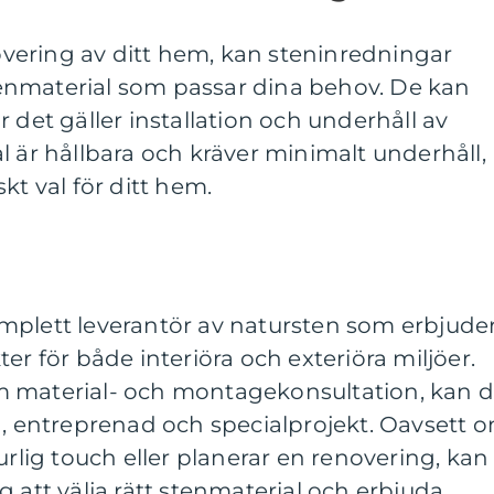
ering av ditt hem, kan steninredningar
 stenmaterial som passar dina behov. De kan
 det gäller installation och underhåll av
l är hållbara och kräver minimalt underhåll,
iskt val för ditt hem.
mplett leverantör av natursten som erbjude
er för både interiöra och exteriöra miljöer.
m material- och montagekonsultation, kan 
g, entreprenad och specialprojekt. Oavsett 
urlig touch eller planerar en renovering, kan
g att välja rätt stenmaterial och erbjuda