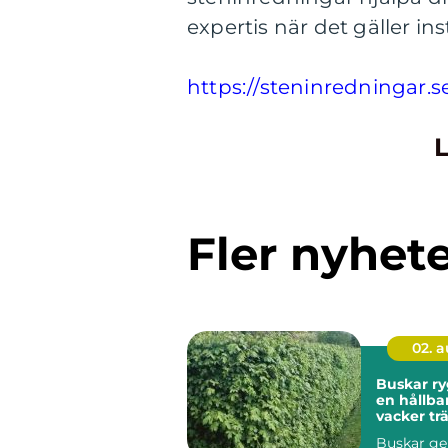
expertis när det gäller in
https://steninredningar.s
L
Fler nyhet
02. 
Buskar ryggraden i
en hållba
vacker tr
Buskar ge