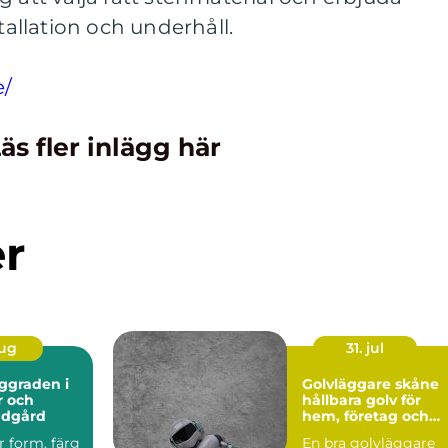
stallation och underhåll.
e/
äs fler inlägg här
er
aug
31. jul
Golvläggare skåne
r och
hållbara golv för
ädgård
hem, företag och
industri
r form, färg
En bra golvläggare