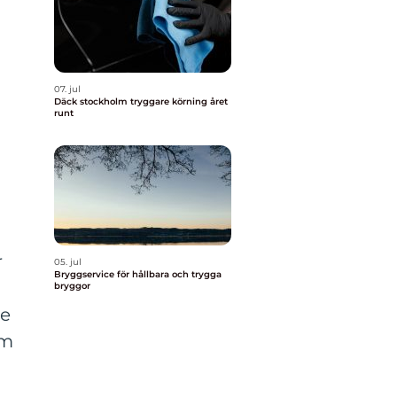
07. jul
Däck stockholm tryggare körning året
runt
r
05. jul
Bryggservice för hållbara och trygga
bryggor
de
om