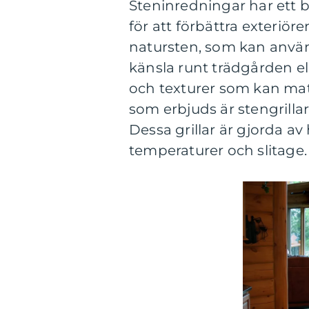
Steninredningar har ett 
för att förbättra exteriör
natursten, som kan använd
känsla runt trädgården ell
och texturer som kan mat
som erbjuds är stengrill
Dessa grillar är gjorda a
temperaturer och slitage.