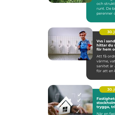
och strukt
runt. De b
perenner o
skapar rum
30. j
Vvs i sandv
hittar du 
för hem o
Att få ord
värme, va
sanitet är
för att en
lokal ska f
30. j
Fastighet
stockholm så ska
trygga, t
och hållb
När en fas