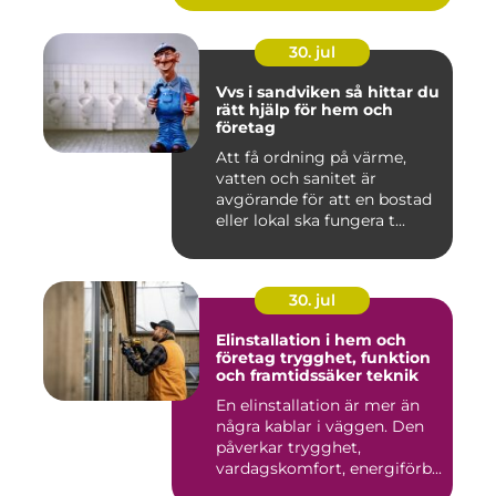
30. jul
Vvs i sandviken så hittar du
rätt hjälp för hem och
företag
Att få ordning på värme,
vatten och sanitet är
avgörande för att en bostad
eller lokal ska fungera t...
30. jul
Elinstallation i hem och
företag trygghet, funktion
och framtidssäker teknik
En elinstallation är mer än
några kablar i väggen. Den
påverkar trygghet,
vardagskomfort, energiförb...