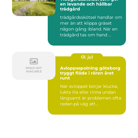
en levande och hållbar
trädgård
trädgårdsskötsel handlar om
mer än att klippa gräset
någon gång ibland. När en
trädgård tas om hand ...
01. jul
Avloppsspolning göteborg
tryggt flöde i rören året
runt
När avloppet börjar klucka,
lukta illa eller rinna undan
långsamt är problemen ofta
redan på väg att...