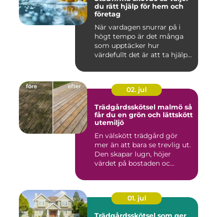
du rätt hjälp för hem och
företag
När vardagen snurrar på i
högt tempo är det många
som upptäcker hur
värdefullt det är att ta hjälp
a...
02. jul
Trädgårdsskötsel malmö så
får du en grön och lättskött
utemiljö
En välskött trädgård gör
mer än att bara se trevlig ut.
Den skapar lugn, höjer
värdet på bostaden oc...
01. jul
Trädgårdsskötsel som ger