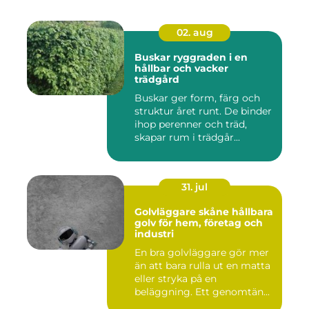
02. aug
Buskar ryggraden i en
hållbar och vacker
trädgård
Buskar ger form, färg och
struktur året runt. De binder
ihop perenner och träd,
skapar rum i trädgår...
31. jul
Golvläggare skåne hållbara
golv för hem, företag och
industri
En bra golvläggare gör mer
än att bara rulla ut en matta
eller stryka på en
beläggning. Ett genomtän...