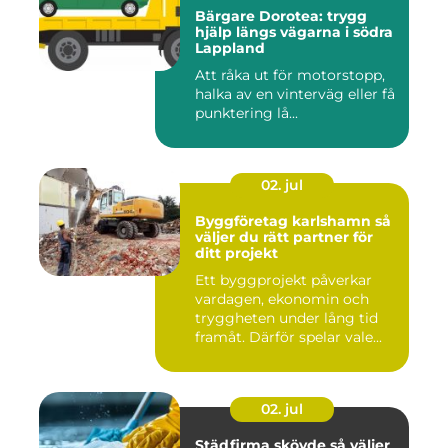
Bärgare Dorotea: trygg
hjälp längs vägarna i södra
Lappland
Att råka ut för motorstopp,
halka av en vinterväg eller få
punktering lå...
02. jul
Byggföretag karlshamn så
väljer du rätt partner för
ditt projekt
Ett byggprojekt påverkar
vardagen, ekonomin och
tryggheten under lång tid
framåt. Därför spelar vale...
02. jul
Städfirma skövde så väljer