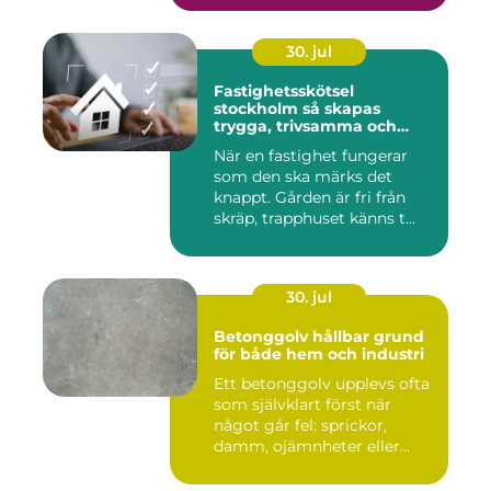
30. jul
Fastighetsskötsel
stockholm så skapas
trygga, trivsamma och
hållbara fastigheter
När en fastighet fungerar
som den ska märks det
knappt. Gården är fri från
skräp, trapphuset känns t...
30. jul
Betonggolv hållbar grund
för både hem och industri
Ett betonggolv upplevs ofta
som självklart först när
något går fel: sprickor,
damm, ojämnheter eller...