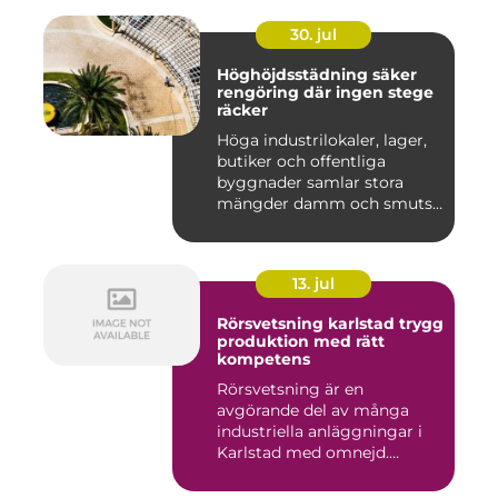
30. jul
Höghöjdsstädning säker
rengöring där ingen stege
räcker
Höga industrilokaler, lager,
butiker och offentliga
byggnader samlar stora
mängder damm och smuts
på...
13. jul
Rörsvetsning karlstad trygg
produktion med rätt
kompetens
Rörsvetsning är en
avgörande del av många
industriella anläggningar i
Karlstad med omnejd.
Bakom var...