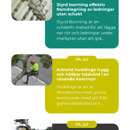
Styrd borrning effektiv
framdragning av ledningar
utan schakt
Styrd Borrning är en
schaktfri metod för att lägga
ner rör och ledningar under
markytan utan att grä...
04. jul
Arborist huddinge trygg
och hållbar trädvård i en
växande kommun
Huddinge är en av
Stockholms mest gröna
kommuner, med allt från
gamla ekbestånd och
naturtomter till...
04. jul