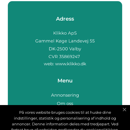
Adress
web:
www.klikko.dk
Menu
Annonsering
Om oss
Cookies
På vores website bruges cookies til at huske dine
indstillinger, statistik og personalisering af indhold og
Kontakta oss
annoncer. Denne information deles med tredjepart. Ved
Sitemap
fortsat brug af websiden godkender du cookiepolitikken.