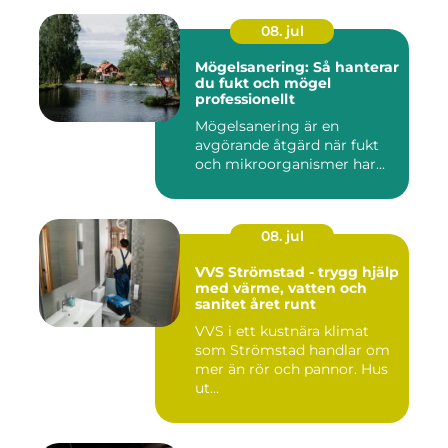
08. jul
Mögelsanering: Så hanterar
du fukt och mögel
professionellt
Mögelsanering är en
avgörande åtgärd när fukt
och mikroorganismer har...
08. jul
VVS Strömstad - trygg hjälp
med värme, vatten och
sanitet året runt
VVS i ett kustnära klimat
som Strömstad handlar om
mer än rör och pannor. Hus
ut...