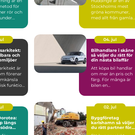
rning är en
Huddinge är en av
metod för
Stockholms mest
ner rör och
gröna kommuner,
 under
med allt från gamla
utan att
ekbestånd och
naturtomter till...
ul
04. jul
arkitekt:
Bilhandlare i skåne
lbara och
så väljer du rätt för
emiljöer
din nästa bilaffär
rkitekt är
Att köpa bil handlar
om förenar
om mer än pris och
ormkänsla
färg. För många är
isk funktion
bilen en
 plane...
vardagspartner som
ska fungera v...
ul
02. jul
orotea:
Byggföretag
lp längs
karlshamn så väljer
 södra
du rätt partner för
ditt projekt