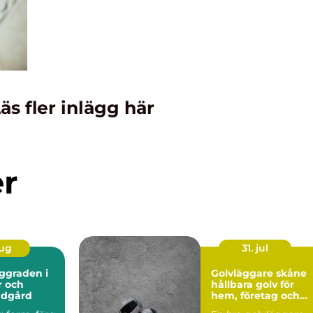
äs fler inlägg här
er
aug
31. jul
Golvläggare skåne
r och
hållbara golv för
ädgård
hem, företag och
industri