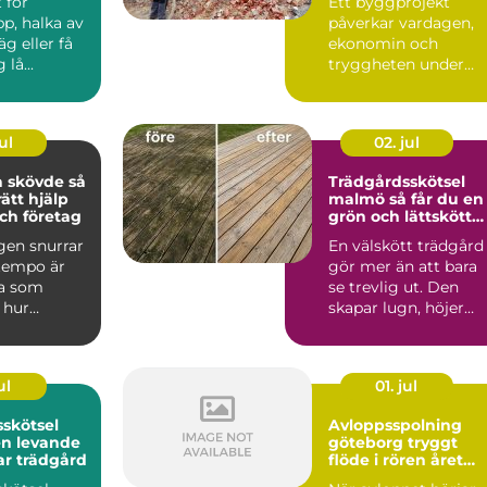
 för
Ett byggprojekt
p, halka av
påverkar vardagen,
äg eller få
ekonomin och
lå...
tryggheten under
lång tid framåt.
Därför spelar vale...
ul
02. jul
skövde så
Trädgårdsskötsel
rätt hjälp
malmö så får du en
ch företag
grön och lättskött
utemiljö
gen snurrar
En välskött trädgård
 tempo är
gör mer än att bara
a som
se trevlig ut. Den
 hur
skapar lugn, höjer
det är att ta
värdet på bostaden
oc...
ul
01. jul
skötsel
Avloppsspolning
en levande
göteborg tryggt
ar trädgård
flöde i rören året
runt