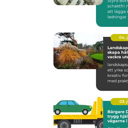
Styrd Bor
schakt
schaktfri 
att lägga 
ledningar
markytan 
grä...
04. j
Landskaps
skapa hål
vackra ut
landskapsa
ett yrke s
kreativ f
med prakt
och hållbar
03. j
Bärgare D
trygg hjä
vägarna i
Lappland