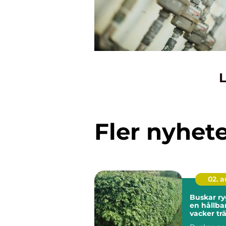
L
Fler nyhet
02. 
Buskar ryggraden i
en hållba
vacker tr