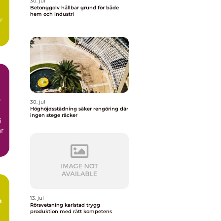
30. jul
Betonggolv hållbar grund för både
hem och industri
r
30. jul
Höghöjdsstädning säker rengöring där
ingen stege räcker
i
ar
13. jul
m
Rörsvetsning karlstad trygg
produktion med rätt kompetens