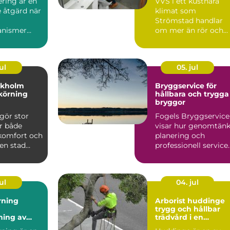
ring är en
VVS i ett kustnära
 åtgärd när
klimat som
Strömstad handlar
anismer
om mer än rör och
pannor. Hus ut...
ul
05. jul
ckholm
Bryggservice för
körning
hållbara och trygga
bryggor
gör stor
Fogels Bryggservice
ör både
visar hur genomtänk
 komfort och
planering och
 en stad
professionell service
kholm, med
kan förlä...
ul
04. jul
rning
Arborist huddinge
trygg och hållbar
ning av
trädvård i en
 utan
växande kommun