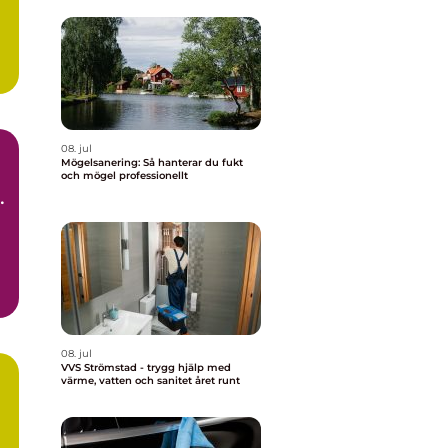
08. jul
Mögelsanering: Så hanterar du fukt
och mögel professionellt
t
d.
08. jul
VVS Strömstad - trygg hjälp med
värme, vatten och sanitet året runt