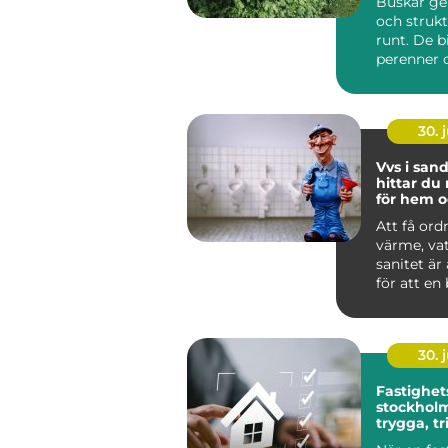
Buskar ge
och strukt
runt. De b
perenner o
skapar rum
30. j
Vvs i sandv
hittar du 
för hem o
Att få ord
värme, va
sanitet är
för att en
lokal ska f
30. j
Fastighet
stockholm så ska
trygga, t
och hållb