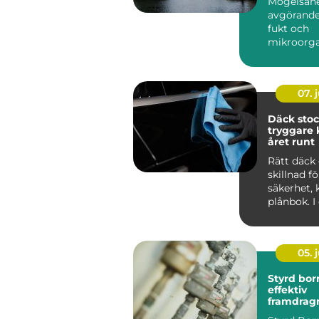
Mögelsane
avgörande
fukt och
mikroorg
har...
07. j
Däck sto
tryggare 
året runt
Rätt däck 
skillnad f
säkerhet,
plånbok. I
som Stoc
tvä...
05. j
Styrd bor
effektiv
framdrag
ledningar