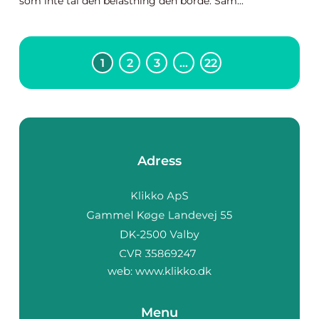
som inte tål den belastning den borde. Sam...
1
2
3
…
22
Adress
web:
www.klikko.dk
Menu