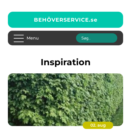
BEHÖVERSERVICE.
se
Menu
inspiration
02. aug