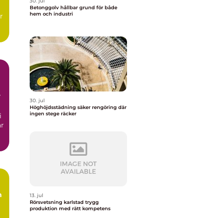
30. jul
Betonggolv hållbar grund för både
hem och industri
r
30. jul
Höghöjdsstädning säker rengöring där
ingen stege räcker
i
ar
m
13. jul
Rörsvetsning karlstad trygg
produktion med rätt kompetens