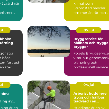
 åtgärd när
klimat som
Strömstad handlar
anismer
om mer än rör och
pannor. Hus ut...
ul
05. jul
ckholm
Bryggservice för
körning
hållbara och trygga
bryggor
gör stor
Fogels Bryggservice
ör både
visar hur genomtänk
 komfort och
planering och
 en stad
professionell service
kholm, med
kan förlä...
ul
04. jul
rning
Arborist huddinge
trygg och hållbar
ning av
trädvård i en
 utan
växande kommun
rning är en
Huddinge är en av