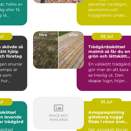
p, halka av
påverkar vardagen,
äg eller få
ekonomin och
lå...
tryggheten under
lång tid framåt.
Därför spelar vale...
ul
02. jul
skövde så
Trädgårdsskötsel
rätt hjälp
malmö så får du en
ch företag
grön och lättskött
utemiljö
gen snurrar
En välskött trädgård
 tempo är
gör mer än att bara
a som
se trevlig ut. Den
 hur
skapar lugn, höjer
det är att ta
värdet på bostaden
oc...
ul
01. jul
skötsel
Avloppsspolning
en levande
göteborg tryggt
ar trädgård
flöde i rören året
runt
skötsel
När avloppet börjar