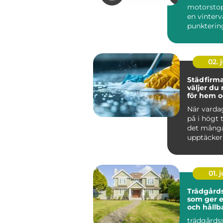
motorstop
en vinterv
punktering 
02. j
Städfirma 
väljer du 
för hem o
När varda
på i högt
det mång
upptäcker
värdefullt 
hjälp a...
01. j
Trädgårds
som ger 
och hållb
trädgårds