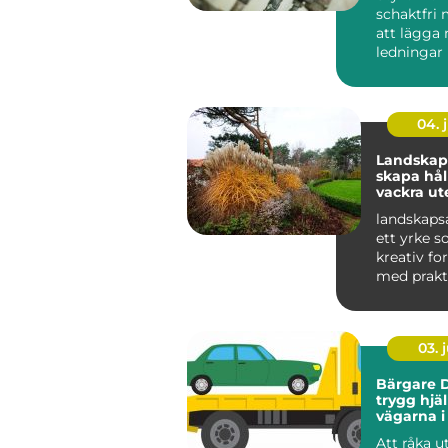
schaktfri 
att lägga 
ledningar
markytan 
grä...
04. j
Landskaps
skapa hål
vackra ut
landskapsa
ett yrke s
kreativ f
med prakt
och hållbar
03. j
Bärgare D
trygg hjä
vägarna i
Lappland
Att råka ut