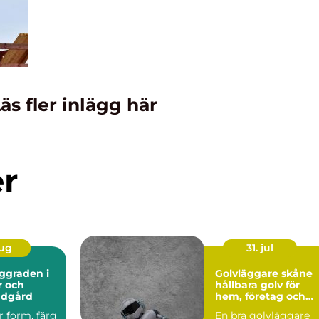
äs fler inlägg här
er
aug
31. jul
Golvläggare skåne
r och
hållbara golv för
ädgård
hem, företag och
industri
r form, färg
En bra golvläggare