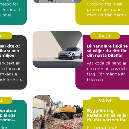
metod för
Stockholms mest
ner rör och
gröna kommuner,
 under
med allt från gamla
utan att
ekbestånd och
naturtomter till...
ul
04. jul
arkitekt:
Bilhandlare i skåne
lbara och
så väljer du rätt för
emiljöer
din nästa bilaffär
rkitekt är
Att köpa bil handlar
om förenar
om mer än pris och
ormkänsla
färg. För många är
isk funktion
bilen en
 plane...
vardagspartner som
ska fungera v...
ul
02. jul
orotea:
Byggföretag
lp längs
karlshamn så väljer
 södra
du rätt partner för
ditt projekt
 för
Ett byggprojekt