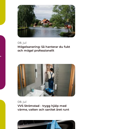
08. jul
Mögelsanering: Så hanterar du fukt
och mögel professionellt
t
d.
08. jul
VVS Strömstad - trygg hjälp med
värme, vatten och sanitet året runt