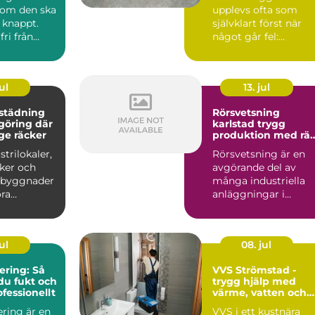
som den ska
upplevs ofta som
 knappt.
självklart först när
fri från
något går fel:
pphuset
sprickor, damm,
ojämnheter eller...
ul
13. jul
städning
Rörsvetsning
göring där
karlstad trygg
ge räcker
produktion med rät
kompetens
trilokaler,
Rörsvetsning är en
iker och
avgörande del av
a byggnader
många industriella
ora
anläggningar i
 damm och
Karlstad med omnej
.
Bakom var...
ul
08. jul
ring: Så
VVS Strömstad -
du fukt och
trygg hjälp med
fessionellt
värme, vatten och
sanitet året runt
ring är en
VVS i ett kustnära