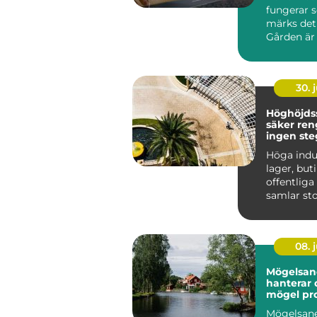
fungerar 
märks det
Gården är 
skräp, tra
känns t...
30. j
Höghöjds
säker ren
ingen ste
Höga indus
lager, but
offentlig
samlar st
mängder
smuts på..
08. j
Mögelsane
hanterar 
mögel pro
Mögelsane