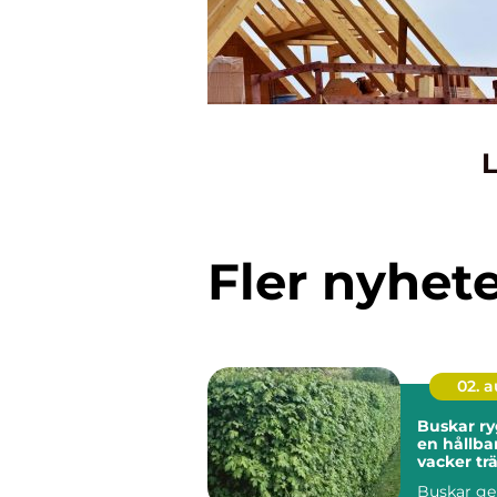
L
Fler nyhet
02. 
Buskar ryggraden i
en hållba
vacker tr
Buskar ge