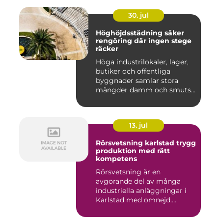
30. jul
Höghöjdsstädning säker
rengöring där ingen stege
räcker
Höga industrilokaler, lager,
butiker och offentliga
byggnader samlar stora
mängder damm och smuts
på...
13. jul
Rörsvetsning karlstad trygg
produktion med rätt
kompetens
Rörsvetsning är en
avgörande del av många
industriella anläggningar i
Karlstad med omnejd.
Bakom var...