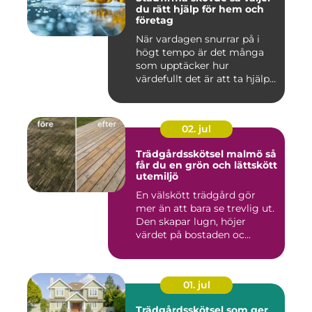
du rätt hjälp för hem och
företag
När vardagen snurrar på i
högt tempo är det många
som upptäcker hur
värdefullt det är att ta hjälp
a...
02. jul
Trädgårdsskötsel malmö så
får du en grön och lättskött
utemiljö
En välskött trädgård gör
mer än att bara se trevlig ut.
Den skapar lugn, höjer
värdet på bostaden oc...
01. jul
Trädgårdsskötsel som ger