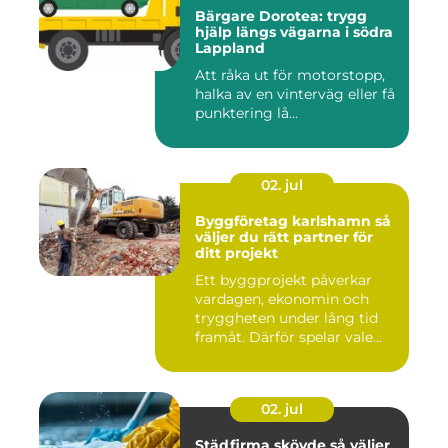
Bärgare Dorotea: trygg
hjälp längs vägarna i södra
Lappland
Att råka ut för motorstopp,
halka av en vinterväg eller få
punktering lå...
02. jul
Byggföretag karlshamn så
väljer du rätt partner för
ditt projekt
Ett byggprojekt påverkar
vardagen, ekonomin och
tryggheten under lång tid
framåt. Därför spelar vale...
02. jul
Städfirma skövde så väljer