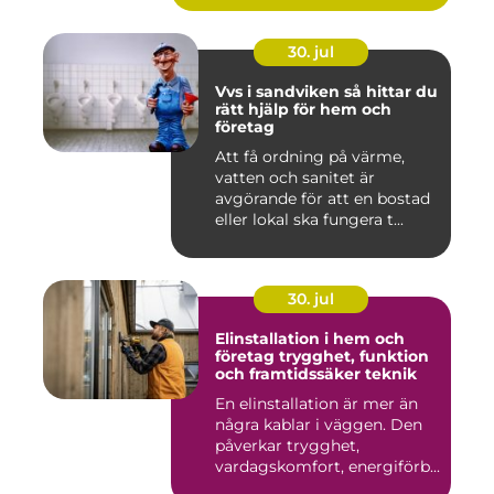
30. jul
Vvs i sandviken så hittar du
rätt hjälp för hem och
företag
Att få ordning på värme,
vatten och sanitet är
avgörande för att en bostad
eller lokal ska fungera t...
30. jul
Elinstallation i hem och
företag trygghet, funktion
och framtidssäker teknik
En elinstallation är mer än
några kablar i väggen. Den
påverkar trygghet,
vardagskomfort, energiförb...