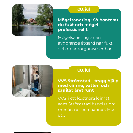
08. jul
Mögelsanering: Så hanterar
du fukt och mögel
professionellt
Mögelsanering är en
avgörande åtgärd när fukt
och mikroorganismer har...
08. jul
VVS Strömstad - trygg hjälp
med värme, vatten och
sanitet året runt
VVS i ett kustnära klimat
som Strömstad handlar om
mer än rör och pannor. Hus
ut...