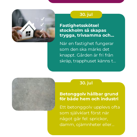
30. jul
Fastighetsskötsel
stockholm så skapas
trygga, trivsamma och
hållbara fastigheter
När en fastighet fungerar
som den ska märks det
knappt. Gården är fri från
skräp, trapphuset känns t...
30. jul
Betonggolv hållbar grund
för både hem och industri
Ett betonggolv upplevs ofta
som självklart först när
något går fel: sprickor,
damm, ojämnheter eller...