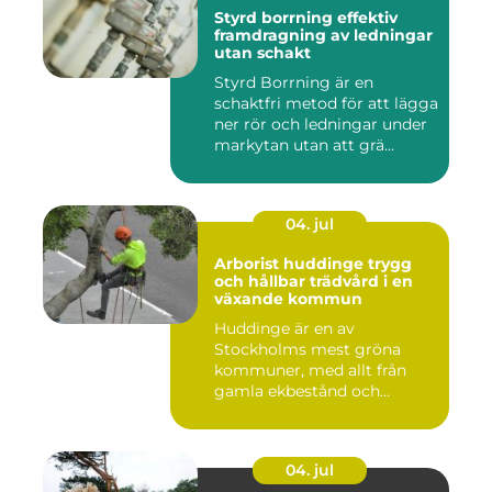
Styrd borrning effektiv
framdragning av ledningar
utan schakt
Styrd Borrning är en
schaktfri metod för att lägga
ner rör och ledningar under
markytan utan att grä...
04. jul
Arborist huddinge trygg
och hållbar trädvård i en
växande kommun
Huddinge är en av
Stockholms mest gröna
kommuner, med allt från
gamla ekbestånd och
naturtomter till...
04. jul