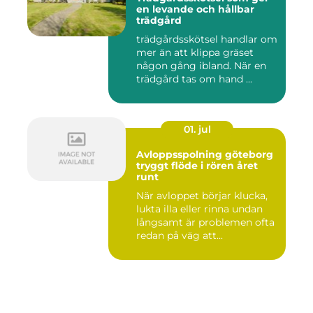
en levande och hållbar
trädgård
trädgårdsskötsel handlar om
mer än att klippa gräset
någon gång ibland. När en
trädgård tas om hand ...
01. jul
Avloppsspolning göteborg
tryggt flöde i rören året
runt
När avloppet börjar klucka,
lukta illa eller rinna undan
långsamt är problemen ofta
redan på väg att...