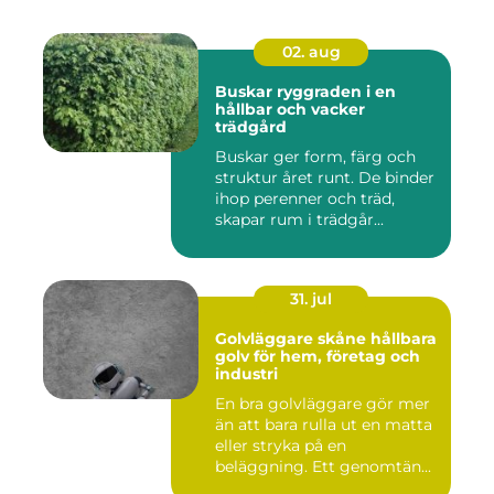
02. aug
Buskar ryggraden i en
hållbar och vacker
trädgård
Buskar ger form, färg och
struktur året runt. De binder
ihop perenner och träd,
skapar rum i trädgår...
31. jul
Golvläggare skåne hållbara
golv för hem, företag och
industri
En bra golvläggare gör mer
än att bara rulla ut en matta
eller stryka på en
beläggning. Ett genomtän...