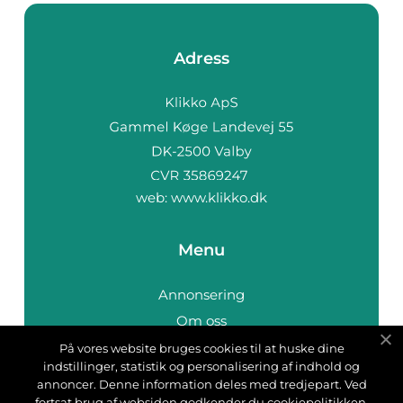
Adress
web:
www.klikko.dk
Menu
Annonsering
Om oss
Cookies
På vores website bruges cookies til at huske dine
indstillinger, statistik og personalisering af indhold og
Kontakta oss
annoncer. Denne information deles med tredjepart. Ved
Sitemap
fortsat brug af websiden godkender du cookiepolitikken.